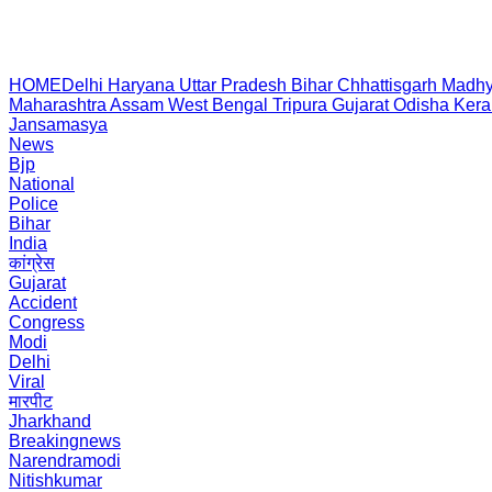
HOME
Delhi
Haryana
Uttar Pradesh
Bihar
Chhattisgarh
Madhy
Maharashtra
Assam
West Bengal
Tripura
Gujarat
Odisha
Kera
Jansamasya
News
Bjp
National
Police
Bihar
India
कांग्रेस
Gujarat
Accident
Congress
Modi
Delhi
Viral
मारपीट
Jharkhand
Breakingnews
Narendramodi
Nitishkumar