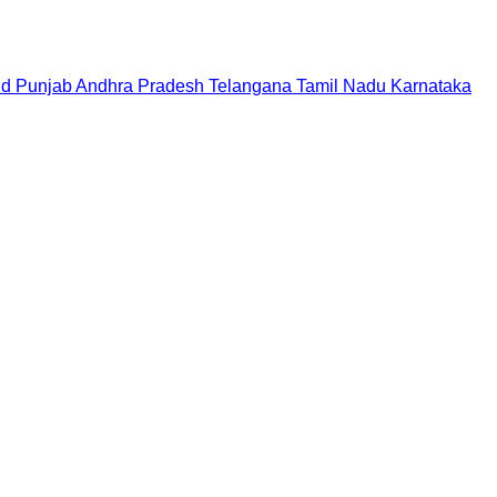
nd
Punjab
Andhra Pradesh
Telangana
Tamil Nadu
Karnataka