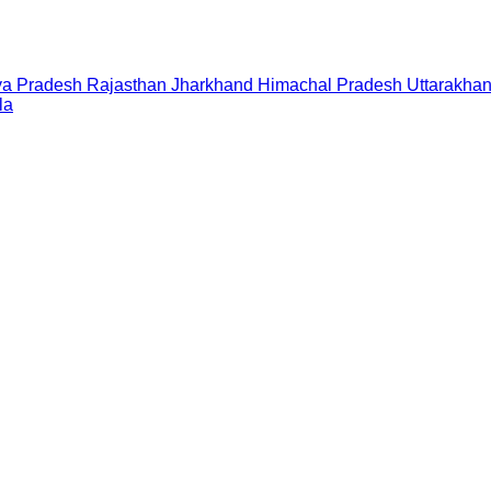
a Pradesh
Rajasthan
Jharkhand
Himachal Pradesh
Uttarakha
la