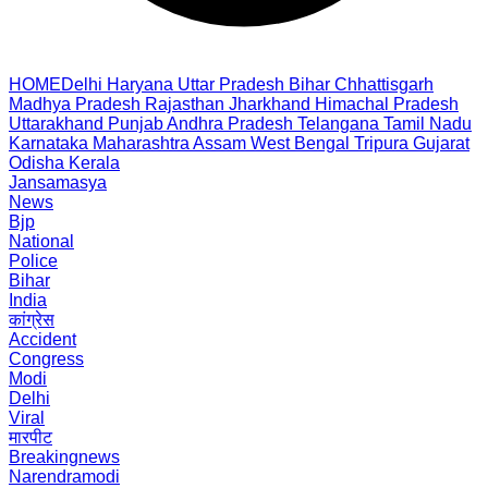
HOME
Delhi
Haryana
Uttar Pradesh
Bihar
Chhattisgarh
Madhya Pradesh
Rajasthan
Jharkhand
Himachal Pradesh
Uttarakhand
Punjab
Andhra Pradesh
Telangana
Tamil Nadu
Karnataka
Maharashtra
Assam
West Bengal
Tripura
Gujarat
Odisha
Kerala
Jansamasya
News
Bjp
National
Police
Bihar
India
कांग्रेस
Accident
Congress
Modi
Delhi
Viral
मारपीट
Breakingnews
Narendramodi