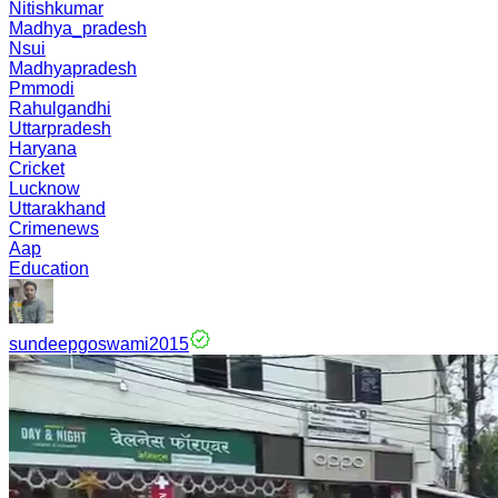
Nitishkumar
Madhya_pradesh
Nsui
Madhyapradesh
Pmmodi
Rahulgandhi
Uttarpradesh
Haryana
Cricket
Lucknow
Uttarakhand
Crimenews
Aap
Education
sundeepgoswami2015