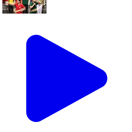
चंदौसी के न्यू सत्यम एकेडमी स्कूल में छात्राओं को सिखाया गया
सेल्फ डिफेंस #viralshorts #viralreels
#r20NewsChandausi