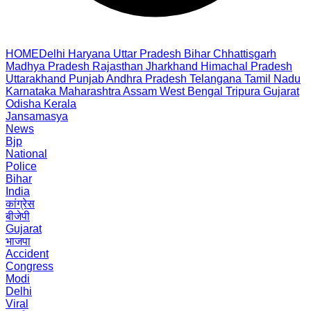
HOME
Delhi
Haryana
Uttar Pradesh
Bihar
Chhattisgarh
Madhya Pradesh
Rajasthan
Jharkhand
Himachal Pradesh
Uttarakhand
Punjab
Andhra Pradesh
Telangana
Tamil Nadu
Karnataka
Maharashtra
Assam
West Bengal
Tripura
Gujarat
Odisha
Kerala
Jansamasya
News
Bjp
National
Police
Bihar
India
कांग्रेस
बीजेपी
Gujarat
भाजपा
Accident
Congress
Modi
Delhi
Viral