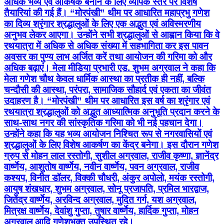
अधिक भव्य एवं आकर्षक बनाने के लिए व्यापक स्तर पर विशेष
तैयारियां की गई हैं। “मोरपंखी” थीम पर आधारित महाप्रभु गणेश
का दिव्य श्रृंगार श्रद्धालुओं के लिए एक अद्भुत एवं अविस्मरणीय
अनुभव लेकर आएगा। उन्होंने सभी श्रद्धालुओं से आह्वान किया कि वे
रथयात्रा में अधिक से अधिक संख्या में सहभागिता कर इस पावन
अवसर का पुण्य लाभ अर्जित करें तथा आयोजन की गरिमा को और
अधिक बढ़ाएं। मेला मीडिया प्रभारी एड. शुभम अग्रवाल ने कहा कि
मेला गणेश चौथ केवल धार्मिक आस्था का प्रतीक ही नहीं, बल्कि
चन्दौसी की आस्था, परंपरा, सामाजिक सौहार्द एवं एकता का जीवंत
उदाहरण है। “मोरपंखी” थीम पर आधारित इस वर्ष का श्रृंगार एवं
रथयात्रा श्रद्धालुओं को अद्भुत आध्यात्मिक अनुभूति प्रदान करने के
साथ-साथ नगर की सांस्कृतिक गरिमा को भी नई पहचान देगा।
उन्होंने कहा कि यह भव्य आयोजन निश्चित रूप से नगरवासियों एवं
श्रद्धालुओं के लिए विशेष आकर्षण का केंद्र बनेगा। इस दौरान गणेश
ग्रुप से मोहन लाल रस्तोगी, सुशील अग्रवाल, राजीव कृष्णा, ज्ञानेंद्र
वार्ष्णेय, आशुतोष वार्ष्णेय, नवीन वार्ष्णेय, पवन अग्रवाल, राजीव
कश्यप, विनीत डॉलर, विक्की चौधरी, अंकुर अपोलो, मयंक रस्तोगी,
आयुष शंखधार, शुभम अग्रवाल, सोनू प्रजापति, प्रमिल भारद्वाज,
जितेंद्र वार्ष्णेय, अरविन्द अग्रवाल, मुदित गर्ग, यश अग्रवाल,
मित्रक्ष वार्ष्णेय, देवांशु गुप्ता, तुषार वार्ष्णेय, हार्दिक गुप्ता, मोहन
अग्रवाल आदि गणेशभक्त उपस्थित रहे।