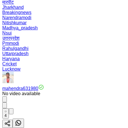
मारपीट
Jharkhand
Breakingnews
Narendramodi
Nitishkumar
Madhya_pradesh
Nsui
उत्तरप्रदेश
Pmmodi
Rahulgandhi
Uttarpradesh
Haryana
Cricket
Lucknow
mahendra631980
No video available
4