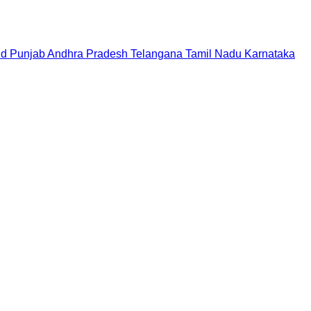
nd
Punjab
Andhra Pradesh
Telangana
Tamil Nadu
Karnataka