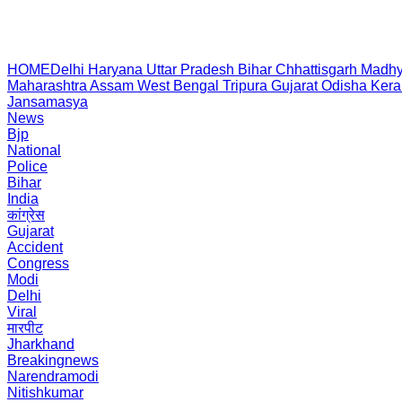
HOME
Delhi
Haryana
Uttar Pradesh
Bihar
Chhattisgarh
Madhy
Maharashtra
Assam
West Bengal
Tripura
Gujarat
Odisha
Kera
Jansamasya
News
Bjp
National
Police
Bihar
India
कांग्रेस
Gujarat
Accident
Congress
Modi
Delhi
Viral
मारपीट
Jharkhand
Breakingnews
Narendramodi
Nitishkumar