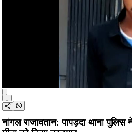
नांगल राजावतान: पापड़दा थाना पुलिस 