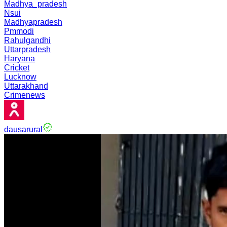
Madhya_pradesh
Nsui
Madhyapradesh
Pmmodi
Rahulgandhi
Uttarpradesh
Haryana
Cricket
Lucknow
Uttarakhand
Crimenews
dausarural