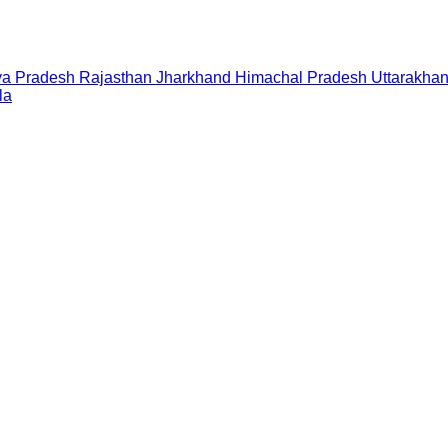
a Pradesh
Rajasthan
Jharkhand
Himachal Pradesh
Uttarakha
la