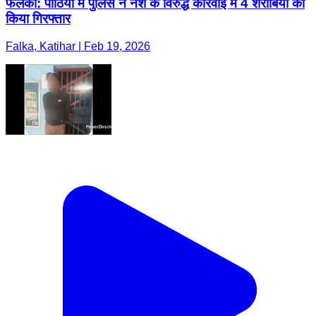
फलका: पोठिया में पुलिस ने नशे के विरुद्ध कार्रवाई में 4 शराबियों को
किया गिरफ्तार
Falka, Katihar | Feb 19, 2026