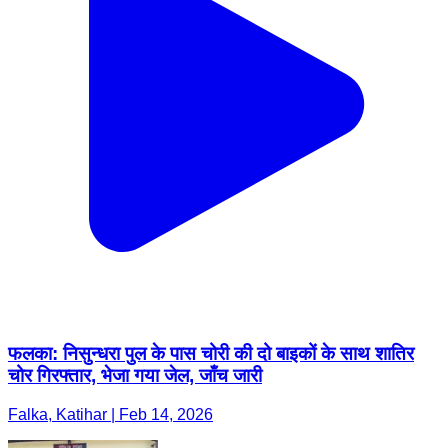
फलका: निसुन्धरा पुल के पास चोरी की दो बाइकों के साथ शातिर
चोर गिरफ्तार, भेजा गया जेल, जाँच जारी
Falka, Katihar | Feb 14, 2026