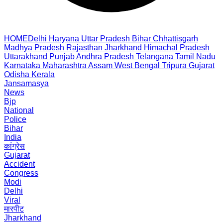
HOME
Delhi
Haryana
Uttar Pradesh
Bihar
Chhattisgarh
Madhya Pradesh
Rajasthan
Jharkhand
Himachal Pradesh
Uttarakhand
Punjab
Andhra Pradesh
Telangana
Tamil Nadu
Karnataka
Maharashtra
Assam
West Bengal
Tripura
Gujarat
Odisha
Kerala
Jansamasya
News
Bjp
National
Police
Bihar
India
कांग्रेस
Gujarat
Accident
Congress
Modi
Delhi
Viral
मारपीट
Jharkhand