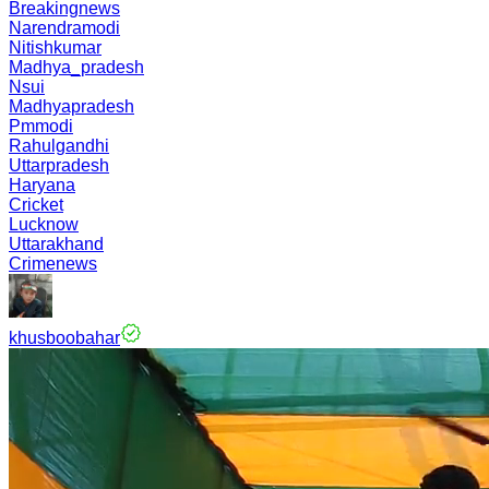
Breakingnews
Narendramodi
Nitishkumar
Madhya_pradesh
Nsui
Madhyapradesh
Pmmodi
Rahulgandhi
Uttarpradesh
Haryana
Cricket
Lucknow
Uttarakhand
Crimenews
khusboobahar