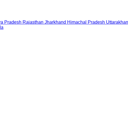
a Pradesh
Rajasthan
Jharkhand
Himachal Pradesh
Uttarakha
la