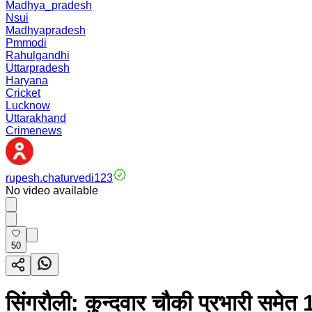
Madhya_pradesh
Nsui
Madhyapradesh
Pmmodi
Rahulgandhi
Uttarpradesh
Haryana
Cricket
Lucknow
Uttarakhand
Crimenews
rupesh.chaturvedi123
No video available
50
सिंगरौली: कुन्दवार चौकी प्रभारी समेत