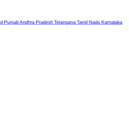
nd
Punjab
Andhra Pradesh
Telangana
Tamil Nadu
Karnataka