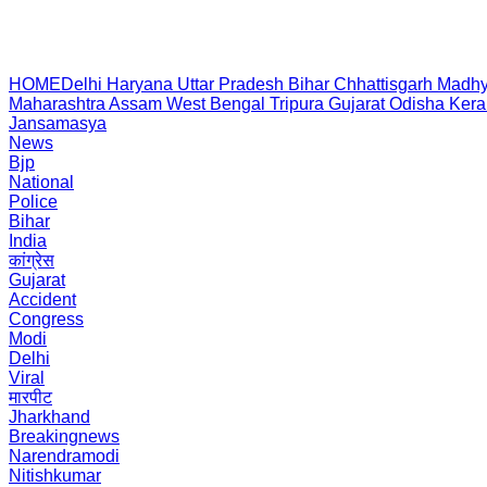
HOME
Delhi
Haryana
Uttar Pradesh
Bihar
Chhattisgarh
Madhy
Maharashtra
Assam
West Bengal
Tripura
Gujarat
Odisha
Kera
Jansamasya
News
Bjp
National
Police
Bihar
India
कांग्रेस
Gujarat
Accident
Congress
Modi
Delhi
Viral
मारपीट
Jharkhand
Breakingnews
Narendramodi
Nitishkumar