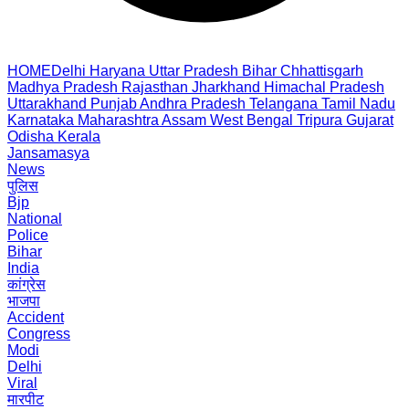
HOME
Delhi
Haryana
Uttar Pradesh
Bihar
Chhattisgarh
Madhya Pradesh
Rajasthan
Jharkhand
Himachal Pradesh
Uttarakhand
Punjab
Andhra Pradesh
Telangana
Tamil Nadu
Karnataka
Maharashtra
Assam
West Bengal
Tripura
Gujarat
Odisha
Kerala
Jansamasya
News
पुलिस
Bjp
National
Police
Bihar
India
कांग्रेस
भाजपा
Accident
Congress
Modi
Delhi
Viral
मारपीट