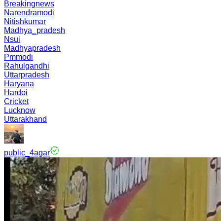
Breakingnews
Narendramodi
Nitishkumar
Madhya_pradesh
Nsui
Madhyapradesh
Pmmodi
Rahulgandhi
Uttarpradesh
Haryana
Hardoi
Cricket
Lucknow
Uttarakhand
public_4agar