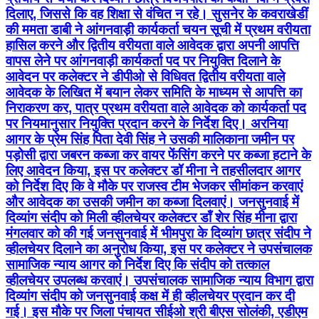
दिलाए, जिससे कि वह शिक्षा से वंचित न रहे। सुसनेर के कवराखेडीं
की ममता डाबी ने आंगनवाड़ी कार्यकर्ता चयन सूची में प्रथम वरीयता
हासिल करने और द्वितीय वरीयता वाले आवेदक द्वारा अपनी आपत्ति
वापस लेने पर आंगनवाड़ी कार्यकर्ता पद पर नियुक्ति दिलाने के
आवेदन पर कलेक्टर ने डीपीओ से विधिवत द्वितीय वरीयता वाले
आवेदक के लिखित में बयान लेकर समिति के माध्यम से आपत्ति का
निराकरण कर, पात्र प्रथम वरीयता वाले आवेदक को कार्यकर्ता पद
पर नियमानुसार नियुक्ति प्रदान करने के निर्देश दिए। अरनिया
आगर के प्रेम सिंह पिता देवी सिंह ने उसकी मालिकाना जमीन पर
पड़ोसी द्वारा जबरन कब्जा कर वायर फेंसिंग करने पर कब्जा हटाने के
लिए आवेदन किया, इस पर कलेक्टर डॉ मीना ने तहसीलदार आगर
को निर्देश दिए कि वे मौके पर राजस्व टीम भेजकर सीमांकन करवाएं
और आवेदक का उसकी जमीन का कब्जा दिलवाएं। जनसुनवाई में
दिव्यांग संदीप को मिली व्हीलचेयर कलेक्टर डॉं शेर सिंह मीना द्वारा
मंगलवार को की गई जनसुनवाई में भीमपुरा के दिव्यांग छात्र संदीप ने
व्हीलचेयर दिलाने का अनुरोध किया, इस पर कलेक्टर ने उपसंचालक
सामाजिक न्याय आगर को निर्देश दिए कि संदीप को तत्काल
व्हीलचेयर उपलब्ध करवाएं। उपसंचालक सामाजिक न्याय विभाग द्वारा
दिव्यांग संदीप को जनसुनवाई कक्ष में ही व्हीलचेयर प्रदान कर दी
गई। इस मौके पर जिला पंचायत सीईओ श्री बीएस सोलंकी, एडीएम