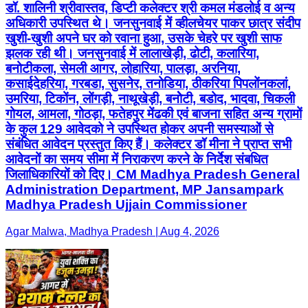
डॉ. शालिनी श्रीवास्तव, डिप्टी कलेक्टर श्री कमल मंडलोई व अन्य
अधिकारी उपस्थित थे। जनसुनवाई में व्हीलचेयर पाकर छात्र संदीप
खुशी-खुशी अपने घर को रवाना हुआ, उसके चेहरे पर खुशी साफ
झलक रही थी। जनसुनवाई में लालाखेड़ी, ढोटी, कलारिया,
बनोटीकला, सेमली आगर, लोहारिया, पालड़ा, अरनिया,
कसाईदेहरिया, गरबडा, सुसनेर, तनोडिया, ठीकरिया पिपलोंनकलां,
उमरिया, टिकोंन, लोंगड़ी, नाथूखेड़ी, बनोेटी, बडोद, भादवा, चिकली
गोयल, आमला, गोठड़ा, फतेहपुर मेंढकी एवं बाजना सहित अन्य ग्रामों
के कुल 129 आवेदको ने उपस्थित होकर अपनी समस्याओं से
संबंधित आवेदन प्रस्तुत किए हैं। कलेक्टर डॉ मीना ने प्राप्त सभी
आवेदनों का समय सीमा में निराकरण करने के निर्देश संबधित
जिलाधिकारियों को दिए। CM Madhya Pradesh General
Administration Department, MP Jansampark
Madhya Pradesh Ujjain Commissioner
Agar Malwa, Madhya Pradesh | Aug 4, 2026