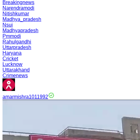
Breakingnews
Narendramodi
Nitishkumar
Madhya_pradesh
Nsui
Madhyapradesh
Pmmodi
Rahulgandhi
Uttarpradesh
Haryana
Cricket
Lucknow
Uttarakhand
Crimenews
amarmishra1011992