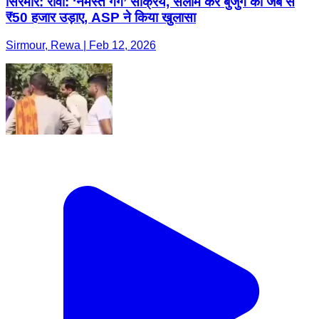
सिरमौर: रीवा: ‘नमस्ते गैंग’ सक्रिय, सलाम कर बुजुर्ग की जेब से
₹50 हजार उड़ाए, ASP ने किया खुलासा
Sirmour, Rewa | Feb 12, 2026