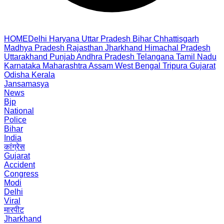
HOME
Delhi
Haryana
Uttar Pradesh
Bihar
Chhattisgarh
Madhya Pradesh
Rajasthan
Jharkhand
Himachal Pradesh
Uttarakhand
Punjab
Andhra Pradesh
Telangana
Tamil Nadu
Karnataka
Maharashtra
Assam
West Bengal
Tripura
Gujarat
Odisha
Kerala
Jansamasya
News
Bjp
National
Police
Bihar
India
कांग्रेस
Gujarat
Accident
Congress
Modi
Delhi
Viral
मारपीट
Jharkhand