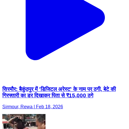
सिरमौर: बैकुंठपुर में 'डिजिटल अरेस्ट' के नाम पर ठगी, बेटे की
गिरफ्तारी का डर दिखाकर पिता से ₹15,000 ठगे
Sirmour, Rewa | Feb 18, 2026