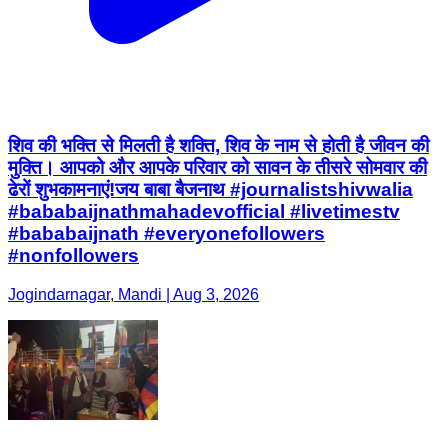
शिव की भक्ति से मिलती है शक्ति, शिव के नाम से होती है जीवन की
मुक्ति। आपको और आपके परिवार को सावन के तीसरे सोमवार की
ढेरों शुभकामनाएं!जय बाबा बैजनाथ #journalistshivwalia
#bababaijnathmahadevofficial #livetimestv
#bababaijnath #everyonefollowers
#nonfollowers
Jogindarnagar, Mandi | Aug 3, 2026