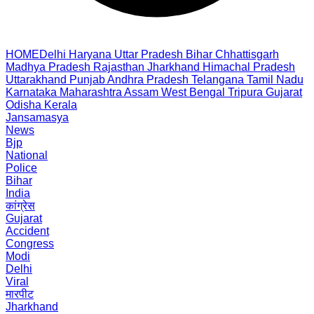
HOME
Delhi
Haryana
Uttar Pradesh
Bihar
Chhattisgarh
Madhya Pradesh
Rajasthan
Jharkhand
Himachal Pradesh
Uttarakhand
Punjab
Andhra Pradesh
Telangana
Tamil Nadu
Karnataka
Maharashtra
Assam
West Bengal
Tripura
Gujarat
Odisha
Kerala
Jansamasya
News
Bjp
National
Police
Bihar
India
कांग्रेस
Gujarat
Accident
Congress
Modi
Delhi
Viral
मारपीट
Jharkhand