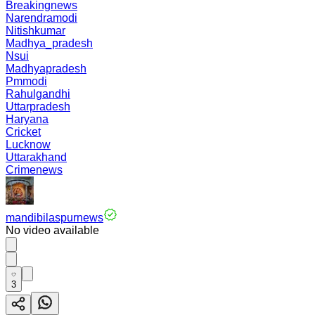
Breakingnews
Narendramodi
Nitishkumar
Madhya_pradesh
Nsui
Madhyapradesh
Pmmodi
Rahulgandhi
Uttarpradesh
Haryana
Cricket
Lucknow
Uttarakhand
Crimenews
mandibilaspurnews
No video available
3