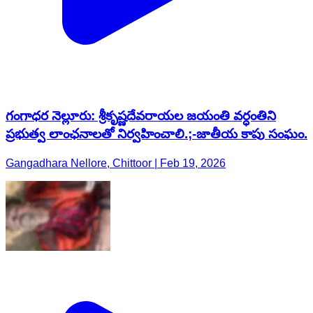
గంగాధర నెల్లూరు: శ్రీకృష్ణదేవరాయల జయంతి వర్ధంతిని
ప్రభుత్వ లాంఛనాలతో నిర్వహించాలి.;-జాతీయ కాపు సంఘం.
Gangadhara Nellore, Chittoor | Feb 19, 2026