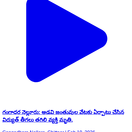
గంగాధర నెల్లూరు: అడవి జంతువుల వేటకు ఏర్పాటు చేసిన
విద్యుత్ తీగలు తగిలి వ్యక్తి మృతి.