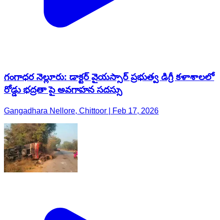
గంగాధర నెల్లూరు: డాక్టర్ వైయస్సార్ ప్రభుత్వ డిగ్రీ కళాశాలలో
రోడ్డు భద్రతా పై అవగాహన సదస్సు
Gangadhara Nellore, Chittoor | Feb 17, 2026