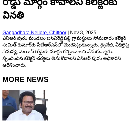
రోడ్డు మార్గం కావాలని కలెక్టర్‌కు
వినతి
Gangadhara Nellore, Chittoor
|
Nov 3, 2025
ఎస్ఆర్ పురం మండలం బసివిరెడ్డిపల్లి గ్రామస్థులు సోమవారం కలెక్టర్
సుమిత్ కుమార్‌కు పీజేఆర్ఎస్‌లో మొరపెట్టుకున్నారు. డ్రైనేజీ, వీధిలైట్ల
సమస్య, మెయిన్ రోడ్డుకు మార్గం కల్పించాలని వేడుకున్నారు.
స్పందించిన కలెక్టర్ చర్యలు తీసుకోవాలని ఎస్ఆర్ పురం అధికారిని
ఆదేశించారు.
MORE NEWS