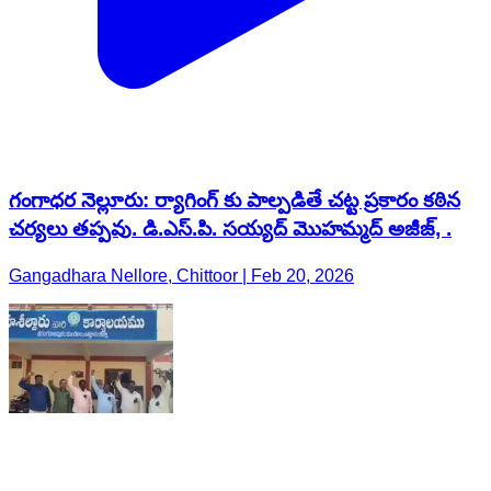
గంగాధర నెల్లూరు: ర్యాగింగ్ కు పాల్పడితే చట్ట ప్రకారం కఠిన
చర్యలు తప్పవు. డి.ఎస్.పి. సయ్యద్ మొహమ్మద్ అజీజ్, .
Gangadhara Nellore, Chittoor | Feb 20, 2026