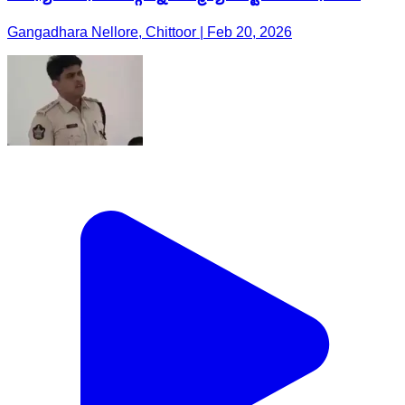
Gangadhara Nellore, Chittoor | Feb 20, 2026