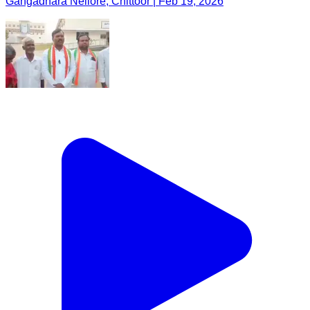
Gangadhara Nellore, Chittoor | Feb 19, 2026