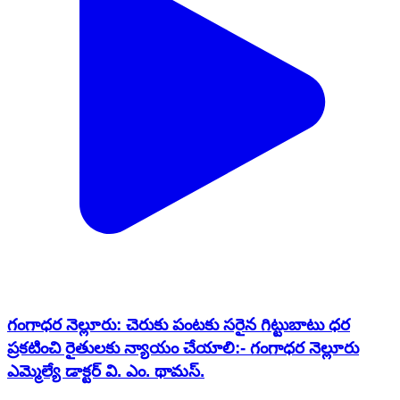
గంగాధర నెల్లూరు: చెరుకు పంటకు సరైన గిట్టుబాటు ధర
ప్రకటించి రైతులకు న్యాయం చేయాలి:- గంగాధర నెల్లూరు
ఎమ్మెల్యే డాక్టర్ వి. ఎం. థామస్.