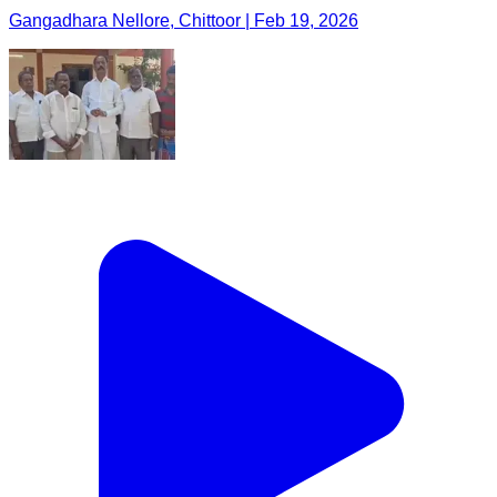
Gangadhara Nellore, Chittoor | Feb 19, 2026