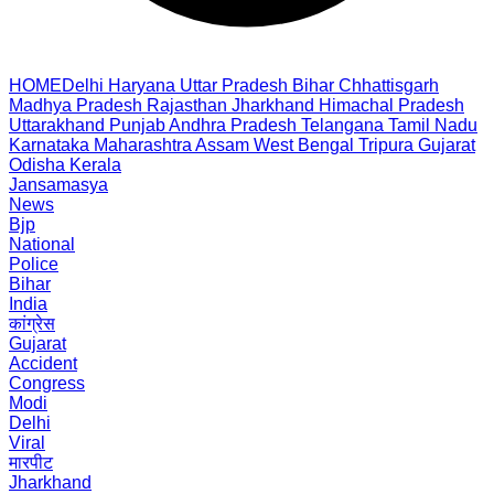
HOME
Delhi
Haryana
Uttar Pradesh
Bihar
Chhattisgarh
Madhya Pradesh
Rajasthan
Jharkhand
Himachal Pradesh
Uttarakhand
Punjab
Andhra Pradesh
Telangana
Tamil Nadu
Karnataka
Maharashtra
Assam
West Bengal
Tripura
Gujarat
Odisha
Kerala
Jansamasya
News
Bjp
National
Police
Bihar
India
कांग्रेस
Gujarat
Accident
Congress
Modi
Delhi
Viral
मारपीट
Jharkhand