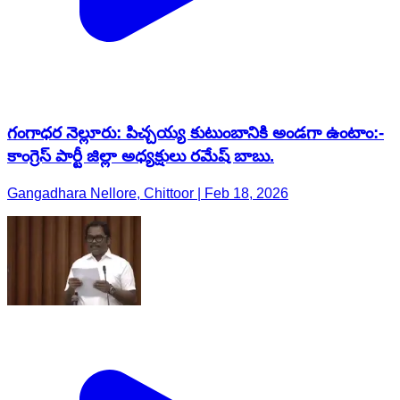
గంగాధర నెల్లూరు: పిచ్చయ్య కుటుంబానికి అండగా ఉంటాం:-
కాంగ్రెస్ పార్టీ జిల్లా అధ్యక్షులు రమేష్ బాబు.
Gangadhara Nellore, Chittoor | Feb 18, 2026