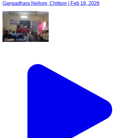
Gangadhara Nellore, Chittoor | Feb 18, 2026