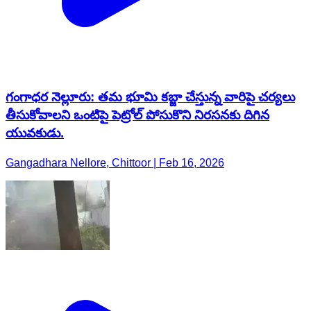
గంగాధర నెల్లూరు: తమ భూమి కబ్జా చేస్తున్న వారిపై చర్యలు
తీసుకోవాలని ఒంటిపై పెట్రోల్ పోసుకొని నిరసనకు దిగిన
యువకుడు.
Gangadhara Nellore, Chittoor | Feb 16, 2026