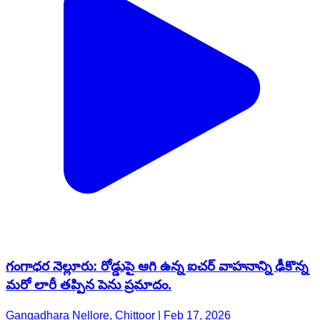
గంగాధర నెల్లూరు: రోడ్డుపై ఆగి ఉన్న ఐచర్ వాహనాన్ని ఢీకొన్న
మరో లారీ తప్పిన పెను ప్రమాదం.
Gangadhara Nellore, Chittoor | Feb 17, 2026