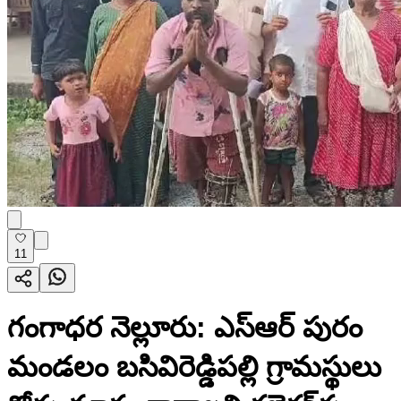
11
గంగాధర నెల్లూరు: ఎస్ఆర్ పురం
మండలం బసివిరెడ్డిపల్లి గ్రామస్థులు