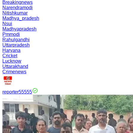
Breakingnews
Narendramodi
Nitishkumar
Madhya_pradesh
Nsui
Madhyapradesh
Pmmodi
Rahulgandhi
Uttarpradesh
Haryana
Cricket
Lucknow
Uttarakhand
Crimenews
reporter55555