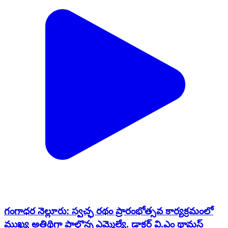
గంగాధర నెల్లూరు: స్వచ్ఛ రథం ప్రారంభోత్సవ కార్యక్రమంలో
ముఖ్య అతిథిగా పాల్గొన్న ఎమ్మెల్యే. డాక్టర్ వి.ఎం థామస్