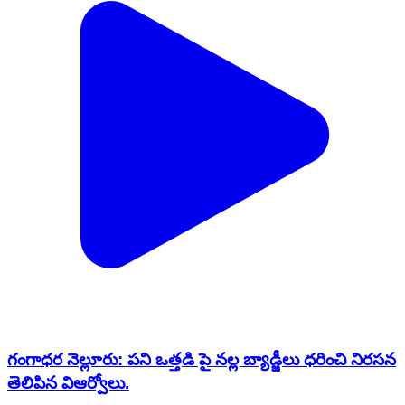
గంగాధర నెల్లూరు: పని ఒత్తడి పై నల్ల బ్యాడ్జీలు ధరించి నిరసన
తెలిపిన విఆర్వోలు.