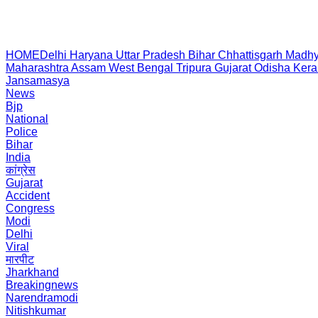
HOME
Delhi
Haryana
Uttar Pradesh
Bihar
Chhattisgarh
Madhy
Maharashtra
Assam
West Bengal
Tripura
Gujarat
Odisha
Kera
Jansamasya
News
Bjp
National
Police
Bihar
India
कांग्रेस
Gujarat
Accident
Congress
Modi
Delhi
Viral
मारपीट
Jharkhand
Breakingnews
Narendramodi
Nitishkumar