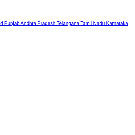
nd
Punjab
Andhra Pradesh
Telangana
Tamil Nadu
Karnataka