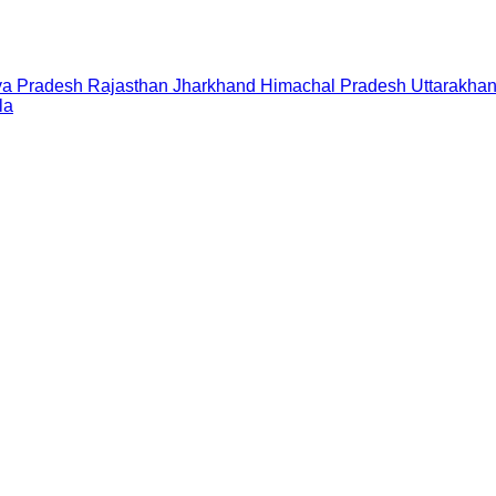
a Pradesh
Rajasthan
Jharkhand
Himachal Pradesh
Uttarakha
la