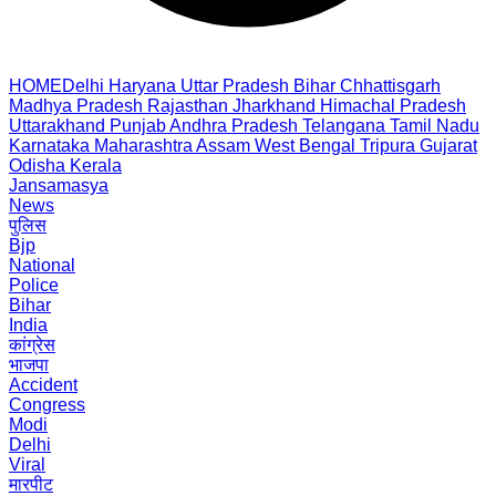
HOME
Delhi
Haryana
Uttar Pradesh
Bihar
Chhattisgarh
Madhya Pradesh
Rajasthan
Jharkhand
Himachal Pradesh
Uttarakhand
Punjab
Andhra Pradesh
Telangana
Tamil Nadu
Karnataka
Maharashtra
Assam
West Bengal
Tripura
Gujarat
Odisha
Kerala
Jansamasya
News
पुलिस
Bjp
National
Police
Bihar
India
कांग्रेस
भाजपा
Accident
Congress
Modi
Delhi
Viral
मारपीट