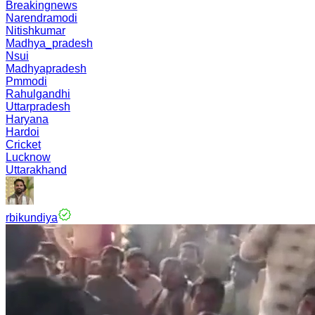
Breakingnews
Narendramodi
Nitishkumar
Madhya_pradesh
Nsui
Madhyapradesh
Pmmodi
Rahulgandhi
Uttarpradesh
Haryana
Hardoi
Cricket
Lucknow
Uttarakhand
rbikundiya