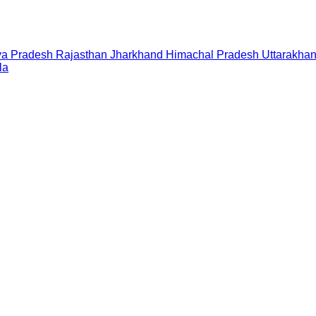
a Pradesh
Rajasthan
Jharkhand
Himachal Pradesh
Uttarakha
la