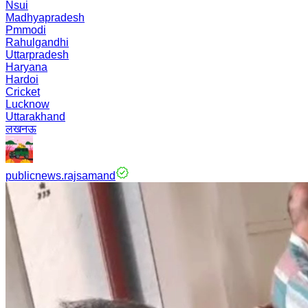
Nsui
Madhyapradesh
Pmmodi
Rahulgandhi
Uttarpradesh
Haryana
Hardoi
Cricket
Lucknow
Uttarakhand
लखनऊ
publicnews.rajsamand