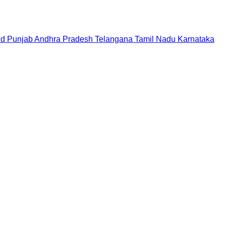
nd
Punjab
Andhra Pradesh
Telangana
Tamil Nadu
Karnataka