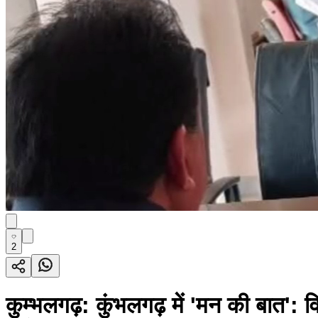
2
कुम्भलगढ़: कुंभलगढ़ में 'मन की बात': व