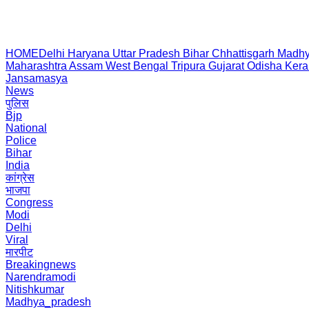
HOME
Delhi
Haryana
Uttar Pradesh
Bihar
Chhattisgarh
Madhy
Maharashtra
Assam
West Bengal
Tripura
Gujarat
Odisha
Kera
Jansamasya
News
पुलिस
Bjp
National
Police
Bihar
India
कांग्रेस
भाजपा
Congress
Modi
Delhi
Viral
मारपीट
Breakingnews
Narendramodi
Nitishkumar
Madhya_pradesh