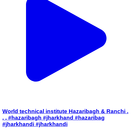
World technical institute Hazaribagh & Ranchi .
. . #hazaribagh #jharkhand #hazaribag
#jharkhandi #jharkhandi