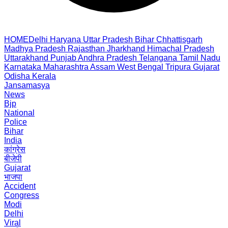
HOME
Delhi
Haryana
Uttar Pradesh
Bihar
Chhattisgarh
Madhya Pradesh
Rajasthan
Jharkhand
Himachal Pradesh
Uttarakhand
Punjab
Andhra Pradesh
Telangana
Tamil Nadu
Karnataka
Maharashtra
Assam
West Bengal
Tripura
Gujarat
Odisha
Kerala
Jansamasya
News
Bjp
National
Police
Bihar
India
कांग्रेस
बीजेपी
Gujarat
भाजपा
Accident
Congress
Modi
Delhi
Viral