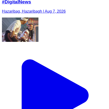
#DigitalNews
Hazaribag, Hazaribagh | Aug 7, 2026