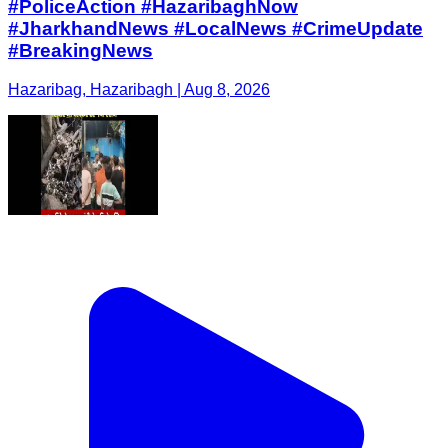
#PoliceAction #HazaribaghNow
#JharkhandNews #LocalNews #CrimeUpdate
#BreakingNews
Hazaribag, Hazaribagh | Aug 8, 2026