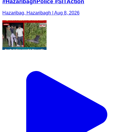
#HazaribaghPolice #SITAction
Hazaribag, Hazaribagh | Aug 8, 2026