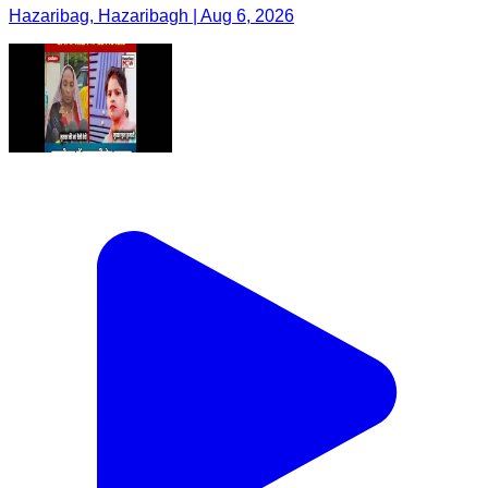
Hazaribag, Hazaribagh | Aug 6, 2026