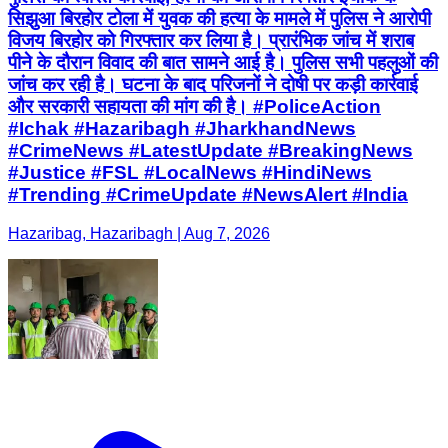
सिझुआ बिरहोर टोला में युवक की हत्या के मामले में पुलिस ने आरोपी
विजय बिरहोर को गिरफ्तार कर लिया है। प्रारंभिक जांच में शराब
पीने के दौरान विवाद की बात सामने आई है। पुलिस सभी पहलुओं की
जांच कर रही है। घटना के बाद परिजनों ने दोषी पर कड़ी कार्रवाई
और सरकारी सहायता की मांग की है। #PoliceAction
#Ichak #Hazaribagh #JharkhandNews
#CrimeNews #LatestUpdate #BreakingNews
#Justice #FSL #LocalNews #HindiNews
#Trending #CrimeUpdate #NewsAlert #India
Hazaribag, Hazaribagh | Aug 7, 2026