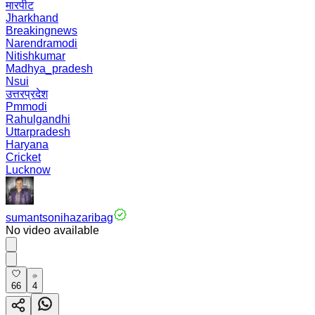
मारपीट
Jharkhand
Breakingnews
Narendramodi
Nitishkumar
Madhya_pradesh
Nsui
उत्तरप्रदेश
Pmmodi
Rahulgandhi
Uttarpradesh
Haryana
Cricket
Lucknow
sumantsonihazaribag
No video available
66
4