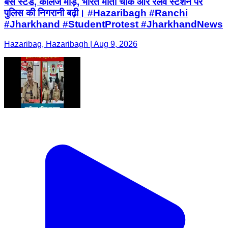
बस स्टैंड, कॉलेज मोड़, भारत माता चौक और रेलवे स्टेशन पर
पुलिस की निगरानी बढ़ी। #Hazaribagh #Ranchi
#Jharkhand #StudentProtest #JharkhandNews
Hazaribag, Hazaribagh | Aug 9, 2026