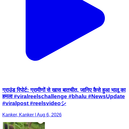
ग्राउंड रिपोर्ट: ग्रामीणों से खास बातचीत, जानिए कैसे हुआ भालू का
हमला #viralreelschallenge #bhalu #NewsUpdate
#viralpost #reelsvideoシ
Kanker, Kanker | Aug 6, 2026