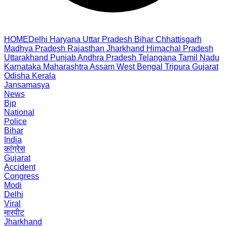
HOME
Delhi
Haryana
Uttar Pradesh
Bihar
Chhattisgarh
Madhya Pradesh
Rajasthan
Jharkhand
Himachal Pradesh
Uttarakhand
Punjab
Andhra Pradesh
Telangana
Tamil Nadu
Karnataka
Maharashtra
Assam
West Bengal
Tripura
Gujarat
Odisha
Kerala
Jansamasya
News
Bjp
National
Police
Bihar
India
कांग्रेस
Gujarat
Accident
Congress
Modi
Delhi
Viral
मारपीट
Jharkhand