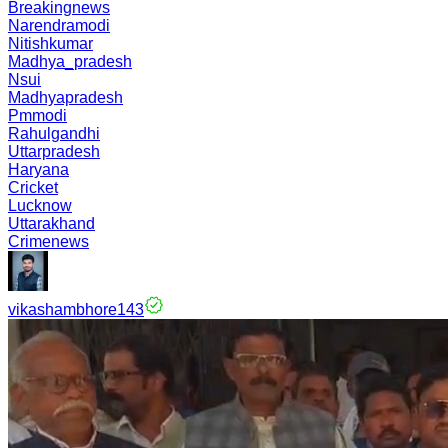
Breakingnews
Narendramodi
Nitishkumar
Madhya_pradesh
Nsui
Madhyapradesh
Pmmodi
Rahulgandhi
Uttarpradesh
Haryana
Cricket
Lucknow
Uttarakhand
Crimenews
vikashambhore143