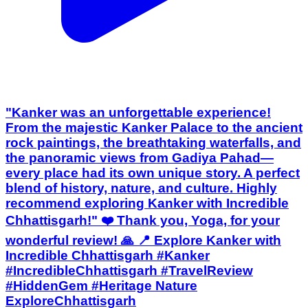
"Kanker was an unforgettable experience!
From the majestic Kanker Palace to the ancient
rock paintings, the breathtaking waterfalls, and
the panoramic views from Gadiya Pahad—
every place had its own unique story. A perfect
blend of history, nature, and culture. Highly
recommend exploring Kanker with Incredible
Chhattisgarh!" ❤️ Thank you, Yoga, for your
wonderful review! 🙏 📍 Explore Kanker with
Incredible Chhattisgarh #Kanker
#IncredibleChhattisgarh #TravelReview
#HiddenGem #Heritage Nature
ExploreChhattisgarh