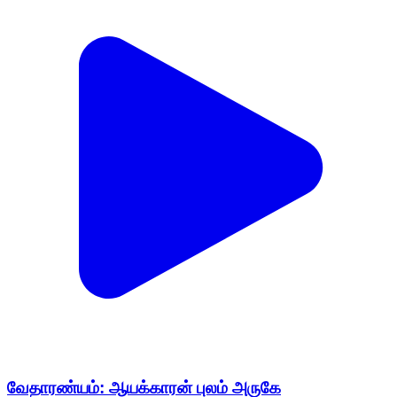
வேதாரண்யம்: ஆயக்காரன் புலம் அருகே