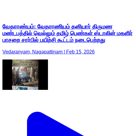
வேதாரண்யம்: வேதாரணியம் தனியார் திருமண
மண்டபத்தில் வெல்லும் தமிழ் பெண்கள் ஸ்டாலின் மகளிர்
பாசறை சார்பில் பயிற்சி கூட்டம் நடைபெற்றது
Vedaranyam, Nagapattinam | Feb 15, 2026