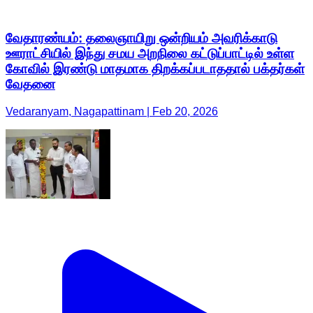
வேதாரண்யம்: தலைஞாயிறு ஒன்றியம் அவரிக்காடு
ஊராட்சியில் இந்து சமய அறநிலை கட்டுப்பாட்டில் உள்ள
கோவில் இரண்டு மாதமாக திறக்கப்படாததால் பக்தர்கள்
வேதனை
Vedaranyam, Nagapattinam | Feb 20, 2026