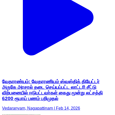
வேதாரண்யம்: வேதாரணியம் ஸ்வஸ்திக் தியேட்டர்
அருகே அரசால் தடை செய்யப்பட்ட லாட்டரி சீட்டு
விற்பனையில் ஈடுபட்டவர்கள் கைது மூன்று லட்சத்தி
6200 ரூபாய் பணம் பறிமுதல்
Vedaranyam, Nagapattinam | Feb 14, 2026