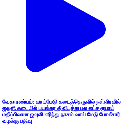
வேதாரண்யம்: வாய்மேடு கடைத்தெருவில் நள்ளிரவில்
ஜவுளி கடையில் பயங்கர தீ விபத்து பல லட்ச ரூபாய்
மதிப்பிலான ஜவுளி எரிந்து நாசம் வாய் மேடு போலீசார்
வழக்கு பதிவு