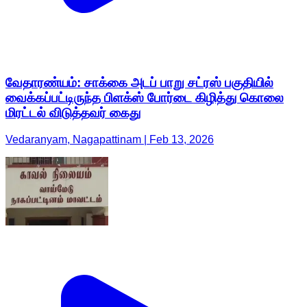
வேதாரண்யம்: சாக்கை அடப் பாறு சட்ரஸ் பகுதியில்
வைக்கப்பட்டிருந்த பிளக்ஸ் போர்டை கிழித்து கொலை
மிரட்டல் விடுத்தவர் கைது
Vedaranyam, Nagapattinam | Feb 13, 2026