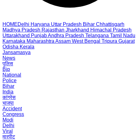
HOME
Delhi
Haryana
Uttar Pradesh
Bihar
Chhattisgarh
Madhya Pradesh
Rajasthan
Jharkhand
Himachal Pradesh
Uttarakhand
Punjab
Andhra Pradesh
Telangana
Tamil Nadu
Karnataka
Maharashtra
Assam
West Bengal
Tripura
Gujarat
Odisha
Kerala
Jansamasya
News
पुलिस
Bjp
National
Police
Bihar
India
कांग्रेस
भाजपा
Accident
Congress
Modi
Delhi
Viral
मारपीट