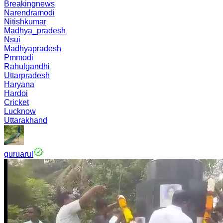
Breakingnews
Narendramodi
Nitishkumar
Madhya_pradesh
Nsui
Madhyapradesh
Pmmodi
Rahulgandhi
Uttarpradesh
Haryana
Hardoi
Cricket
Lucknow
Uttarakhand
guruarul