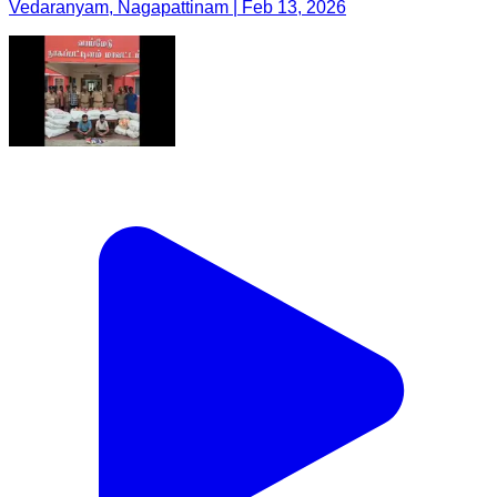
Vedaranyam, Nagapattinam | Feb 13, 2026