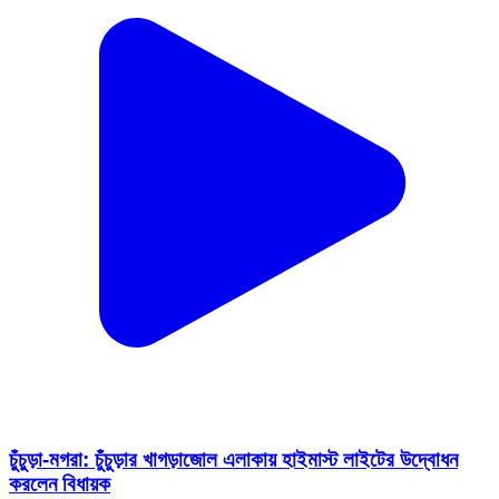
চুঁচুড়া-মগরা: চুঁচুড়ার খাগড়াজোল এলাকায় হাইমাস্ট লাইটের উদ্বোধন
করলেন বিধায়ক