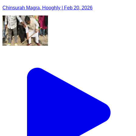
Chinsurah Magra, Hooghly | Feb 20, 2026