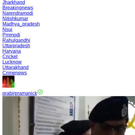
Jharkhand
Breakingnews
Narendramodi
Nitishkumar
Madhya_pradesh
Nsui
Pmmodi
Rahulgandhi
Uttarpradesh
Haryana
Cricket
Lucknow
Uttarakhand
Crimenews
prabirpramanick