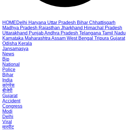
HOME
Delhi
Haryana
Uttar Pradesh
Bihar
Chhattisgarh
Madhya Pradesh
Rajasthan
Jharkhand
Himachal Pradesh
Uttarakhand
Punjab
Andhra Pradesh
Telangana
Tamil Nadu
Karnataka
Maharashtra
Assam
West Bengal
Tripura
Gujarat
Odisha
Kerala
Jansamasya
News
Bjp
National
Police
Bihar
India
कांग्रेस
बीजेपी
Gujarat
Accident
Congress
Modi
Delhi
Viral
मारपीट