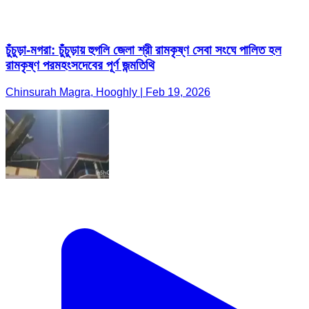
চুঁচুড়া-মগরা: চুঁচুড়ায় হুগলি জেলা শ্রী রামকৃষ্ণ সেবা সংঘে পালিত হল
রামকৃষ্ণ পরমহংসদেবের পূর্ণ জন্মতিথি
Chinsurah Magra, Hooghly | Feb 19, 2026