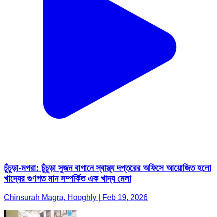
চুঁচুড়া-মগরা: চুঁচুড়া সুজন বাগানে স্বাস্থ্য দপ্তরের অফিসে আয়োজিত হলো
খাদ্যের গুণগত মান সম্পর্কিত এক খাদ্য মেলা
Chinsurah Magra, Hooghly | Feb 19, 2026