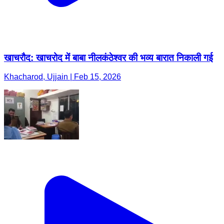
खाचरौद: खाचरोद में बाबा नीलकंठेश्वर की भव्य बारात निकाली गई
Khacharod, Ujjain | Feb 15, 2026