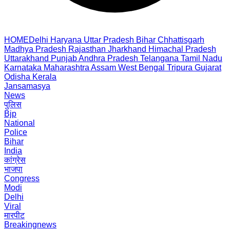
HOME
Delhi
Haryana
Uttar Pradesh
Bihar
Chhattisgarh
Madhya Pradesh
Rajasthan
Jharkhand
Himachal Pradesh
Uttarakhand
Punjab
Andhra Pradesh
Telangana
Tamil Nadu
Karnataka
Maharashtra
Assam
West Bengal
Tripura
Gujarat
Odisha
Kerala
Jansamasya
News
पुलिस
Bjp
National
Police
Bihar
India
कांग्रेस
भाजपा
Congress
Modi
Delhi
Viral
मारपीट
Breakingnews