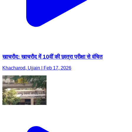
खाचरौद: खाचरौद में 10वीं की छात्रा परीक्षा से वंचित
Khacharod, Ujjain | Feb 17, 2026