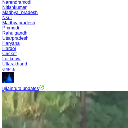
Narendramodi
Nitishkumar
Madhya_pradesh
Nsui
Madhyapradesh
Pmmodi
Rahulgandhi
Uttarpradesh
Haryana
Hardoi
Cricket
Lucknow
Uttarakhand
लखनऊ
ujjainruralupdates