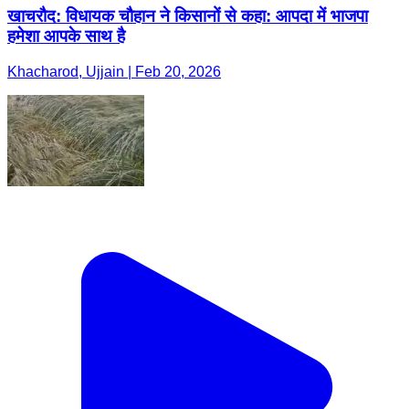
खाचरौद: विधायक चौहान ने किसानों से कहा: आपदा में भाजपा
हमेशा आपके साथ है
Khacharod, Ujjain | Feb 20, 2026