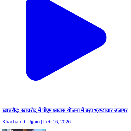
खाचरौद: खाचरोद में पीएम आवास योजना में बड़ा भ्रष्टाचार उजागर
Khacharod, Ujjain | Feb 16, 2026