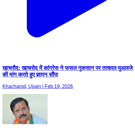
खाचरौद: खाचरोद में कांग्रेस ने फसल नुकसान पर तत्काल मुआवजे
की मांग करते हुए ज्ञापन सौंपा
Khacharod, Ujjain | Feb 19, 2026