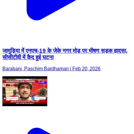
जामुड़िया में एनएच-19 के जेके नगर मोड़ पर भीषण सड़क हादसा,
सीसीटीवी में कैद हुई घटना
Barabani, Paschim Bardhaman | Feb 20, 2026