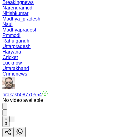
Breakingnews
Narendramodi
Nitishkumar
Madhya_pradesh
Nsui
Madhyapradesh
Pmmodi
Rahulgandhi
Uttarpradesh
Haryana
Cricket
Lucknow
Uttarakhand
Crimenews
prakash08770554
No video available
3