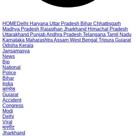
HOME
Delhi
Haryana
Uttar Pradesh
Bihar
Chhattisgarh
Madhya Pradesh
Rajasthan
Jharkhand
Himachal Pradesh
Uttarakhand
Punjab
Andhra Pradesh
Telangana
Tamil Nadu
Karnataka
Maharashtra
Assam
West Bengal
Tripura
Gujarat
Odisha
Kerala
Jansamasya
News
Bjp
National
Police
Bihar
India
कांग्रेस
Gujarat
Accident
Congress
Modi
Delhi
Viral
मारपीट
Jharkhand