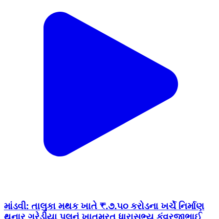
માંડવી: તાલુકા મથક ખાતે ₹.૭.૫૦ કરોડના ખર્ચે નિર્માણ
થનાર ગરેડીયા પુલનું ખાતમુરત ધારાસભ્ય કુંવરજીભાઈ