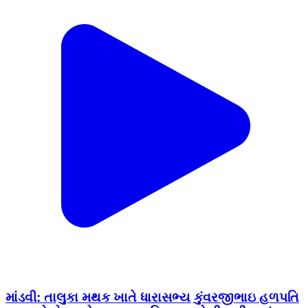
માંડવી: તાલુકા મથક ખાતે ધારાસભ્ય કુંવરજીભાઇ હળપતિ