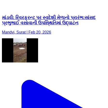
માંડવી: રિવરફ્રન્ટ પર સ્વદેશી મેળાનો પ્રારંભ:સાંસદ
પ્રભુભાઈ વસાવાની ઉપસિ્થતિમાં ઉદ્ઘાટન
Mandvi, Surat | Feb 20, 2026