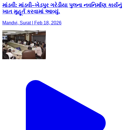
માંડવી: માંડવી–ખેડપુર ગરેડીયા પુલના નવનિર્માણ કાર્યનું
ખાત મુહૂર્ત કરવામાં આવ્યું.
Mandvi, Surat | Feb 18, 2026