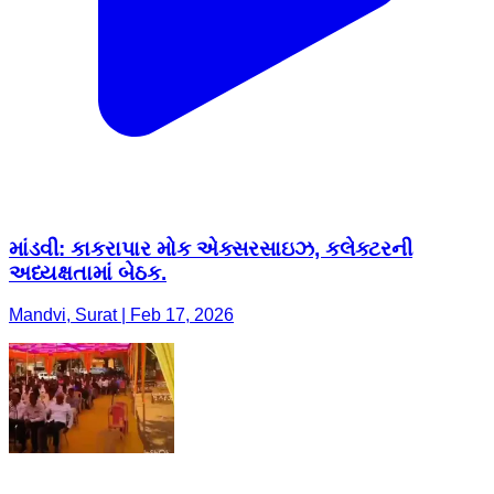
માંડવી: કાકરાપાર મોક એક્સરસાઇઝ, કલેક્ટરની
અધ્યક્ષતામાં બેઠક.
Mandvi, Surat | Feb 17, 2026