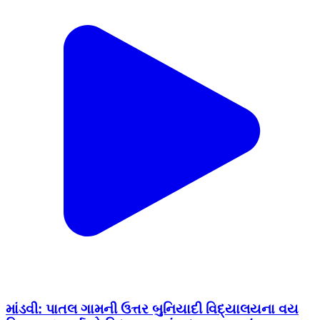
માંડવી: પાતલ ગામની ઉત્તર બુનિયાદી વિદ્યાલયના વય