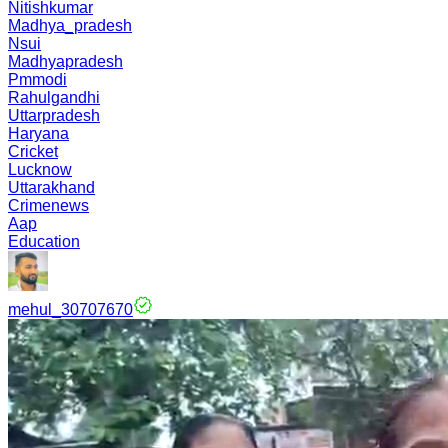
Nitishkumar
Madhya_pradesh
Nsui
Madhyapradesh
Pmmodi
Rahulgandhi
Uttarpradesh
Haryana
Cricket
Lucknow
Uttarakhand
Crimenews
Aap
Education
mehul_30707670