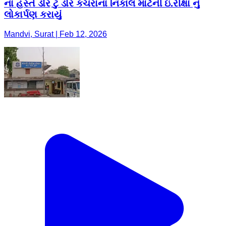
ના હસ્તે ડોર ટુ ડોર કચરાના નિકાલ માટેની ઇ.રીક્ષા નું
લોકાર્પણ કરાયું
Mandvi, Surat | Feb 12, 2026