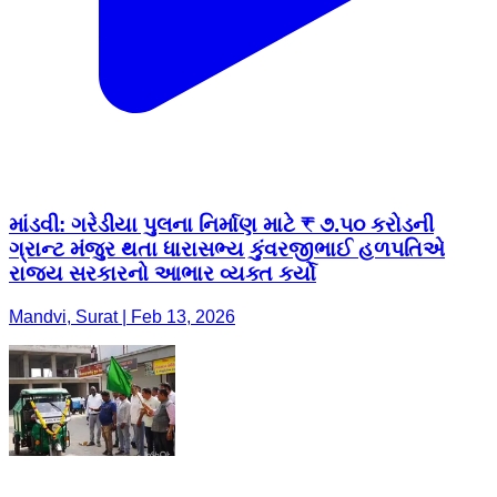
માંડવી: ગરેડીયા પુલના નિર્માણ માટે ₹ ૭.૫૦ કરોડની
ગ્રાન્ટ મંજુર થતા ધારાસભ્ય કુંવરજીભાઈ હળપતિએ
રાજ્ય સરકારનો આભાર વ્યક્ત કર્યો
Mandvi, Surat | Feb 13, 2026