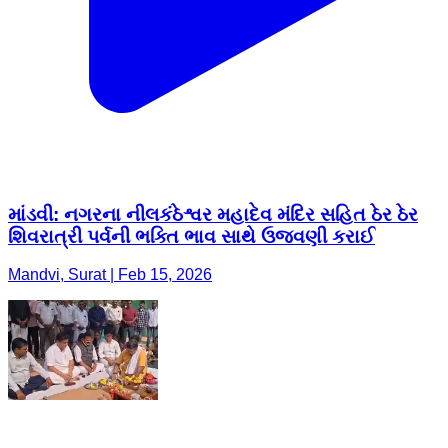
માંડવી: નગરના નીલકંઠેશ્વર મહાદેવ મંદિર સહિત ઠેર ઠેર
શિવરાત્રી પર્વની ભક્તિ ભાવ સાથે ઉજવણી કરાઈ
Mandvi, Surat | Feb 15, 2026