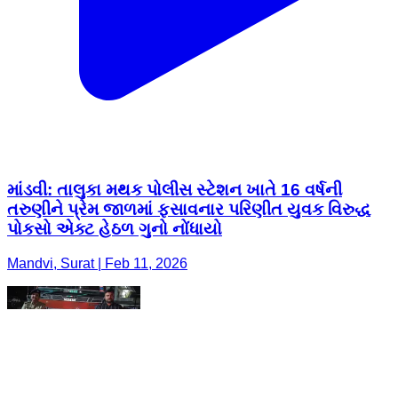
માંડવી: તાલુકા મથક પોલીસ સ્ટેશન ખાતે 16 વર્ષની
તરુણીને પ્રેમ જાળમાં ફસાવનાર પરિણીત યુવક વિરુદ્ધ
પોકસો એક્ટ હેઠળ ગુનો નોંધાયો
Mandvi, Surat | Feb 11, 2026