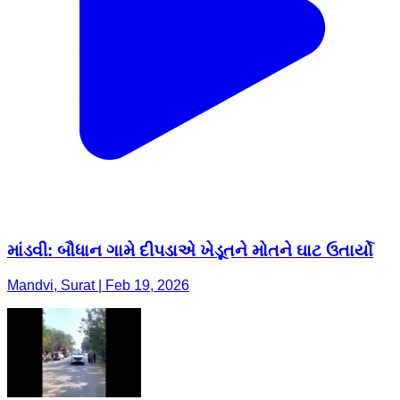
માંડવી: બૌધાન ગામે દીપડાએ ખેડૂતને મોતને ઘાટ ઉતાર્યો
Mandvi, Surat | Feb 19, 2026