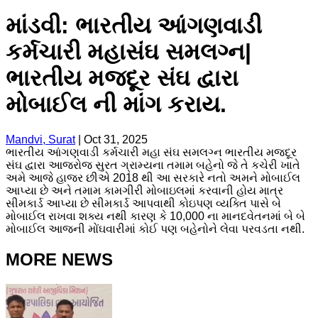
માંડવી: ભારતીય આંગણવાડી
કર્મચારી મહાસંઘ સમલગ્ન|
ભારતીય મજદૂર સંઘ દ્વારા
મોબાઈલ ની માંગ કરાય.
Mandvi, Surat
|
Oct 31, 2025
ભારતીય આંગણવાડી કર્મચારી મહા સંઘ સમલગ્ન ભારતીય મજદૂર
સંઘ દ્વારા આજરોજ સુરત ગ્રામ્યના તમામ બહેનો જે તે કચેરી ખાતે
અમે આજે હાજર છીએ 2018 થી આ સરકારે નતો અમને મોબાઈલ
આપ્યા છે અને તમામ કામગીરી મોબાઇલમાં કરવાની હોય માત્ર
સીમકાર્ડ આપ્યા છે સીમકાર્ડ આપવાથી કોઇપણ વ્યક્તિ પાસે બે
મોબાઈલ રાખવા શક્ય નથી કારણ કે 10,000 ના માનદવેતનમાં બે બે
મોબાઈલ આજની મોંઘવારીમાં કોઈ પણ બહેનોને લેવા પરવડતા નથી.
MORE NEWS