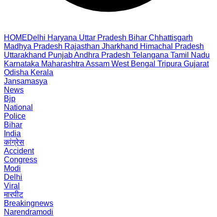
HOME
Delhi
Haryana
Uttar Pradesh
Bihar
Chhattisgarh
Madhya Pradesh
Rajasthan
Jharkhand
Himachal Pradesh
Uttarakhand
Punjab
Andhra Pradesh
Telangana
Tamil Nadu
Karnataka
Maharashtra
Assam
West Bengal
Tripura
Gujarat
Odisha
Kerala
Jansamasya
News
Bjp
National
Police
Bihar
India
कांग्रेस
Accident
Congress
Modi
Delhi
Viral
मारपीट
Breakingnews
Narendramodi