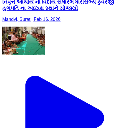
નિવૃત્ત આચાર્ય નો વિદાય સમારંભ ધારાસભ્ય કુંવરજી
હળપતિ ના અધ્યક્ષ સ્થાને યોજાયો
Mandvi, Surat | Feb 16, 2026