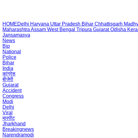
HOME
Delhi
Haryana
Uttar Pradesh
Bihar
Chhattisgarh
Madhy
Maharashtra
Assam
West Bengal
Tripura
Gujarat
Odisha
Kera
Jansamasya
News
Bjp
National
Police
Bihar
India
कांग्रेस
बीजेपी
Gujarat
Accident
Congress
Modi
Delhi
Viral
मारपीट
Jharkhand
Breakingnews
Narendramodi