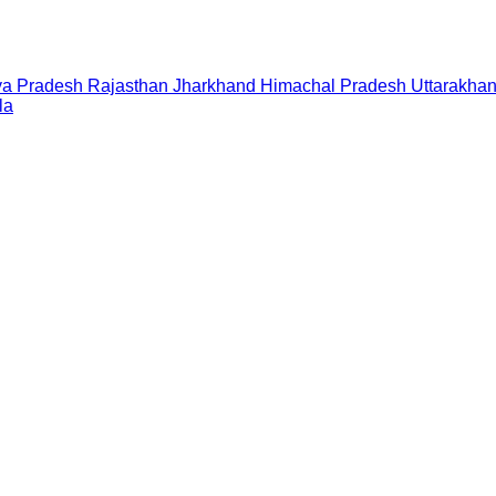
a Pradesh
Rajasthan
Jharkhand
Himachal Pradesh
Uttarakha
la