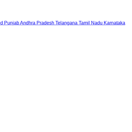
nd
Punjab
Andhra Pradesh
Telangana
Tamil Nadu
Karnataka