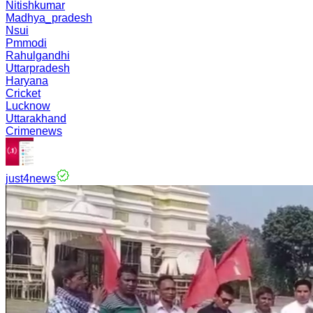
Nitishkumar
Madhya_pradesh
Nsui
Pmmodi
Rahulgandhi
Uttarpradesh
Haryana
Cricket
Lucknow
Uttarakhand
Crimenews
just4news