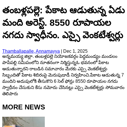
తంబళ్లపల్లె: పేకాట ఆడుతున్న ఏడు
మంది అరెస్ట్. 8550 రూపాయల
నగదు స్వాధీనం. ఎస్సై వెంకటేశ్వర్లు
Thamballapalle, Annamayya
|
Dec 1, 2025
అన్నమయ్య జిల్లా. తంబళ్లపల్లె నియోజకవర్గం పెద్దమండ్యం మండలం
పాపేపల్లి సమీపంలోని నూతనంగా నిర్మిస్తున్నఓ భవనంలో పేకాట
ఆడుతున్నారని రాబడిన సమాచారం మేరకు ఎస్సై వెంకటేశ్వర్లు
సిబ్బందితో పేకాట శిబిరంపై మెరుపుడాడీ నిర్వహించి.పేకాట ఆడుతున్న 7
మందిని అదుపులోకి తీసుకొని 6 సెల్ ఫోన్లు 8550 రూపాయల నగదు
స్వాధీనం చేసుకుని కేసు నమోదు చేసినట్లు ఎస్సై వెంకటేశ్వర్లు సోమవారం
తెలిపారు
MORE NEWS