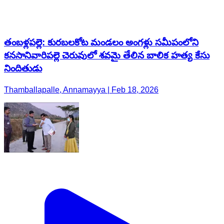
తంబళ్లపల్లె: కురబలకోట మండలం అంగళ్లు సమీపంలోని
కనసానివారిపల్లె చెరువులో శవమై తేలిన బాలిక హత్య కేసు
నిందితుడు
Thamballapalle, Annamayya | Feb 18, 2026