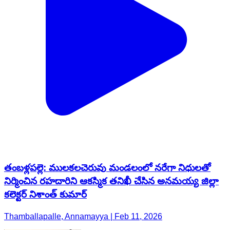
తంబళ్లపల్లె: ములకలచెరువు మండలంలో నరేగా నిధులతో
నిర్మించిన రహదారిని ఆకస్మిక తనిఖీ చేసిన అనమయ్య జిల్లా
కలెక్టర్ నిశాంత్ కుమార్
Thamballapalle, Annamayya | Feb 11, 2026