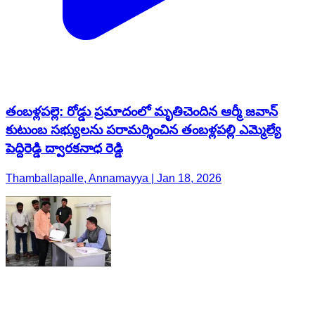
తంబళ్లపల్లె: రోడ్డు ప్రమాదంలో మృతిచెందిన ఆర్మీ జవాన్
కుటుంబ సభ్యులను పరామర్శించిన తంబళ్లపల్లి ఎమ్మెల్యే
పెద్దిరెడ్డి ద్వారకనాధ రెడ్డి
Thamballapalle, Annamayya | Jan 18, 2026