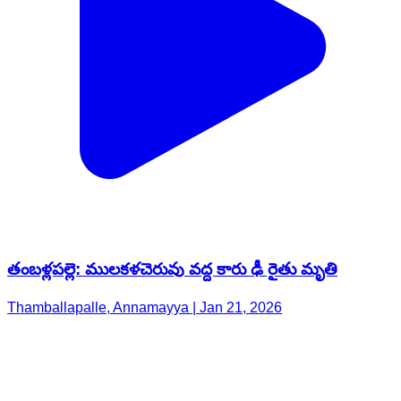
తంబళ్లపల్లె: ములకళచెరువు వద్ద కారు ఢీ రైతు మృతి
Thamballapalle, Annamayya | Jan 21, 2026