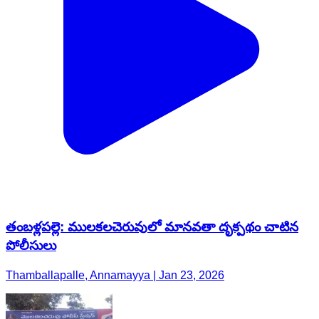
తంబళ్లపల్లె: ములకలచెరువులో మానవతా దృక్పథం చాటిన
పోలీసులు
Thamballapalle, Annamayya | Jan 23, 2026