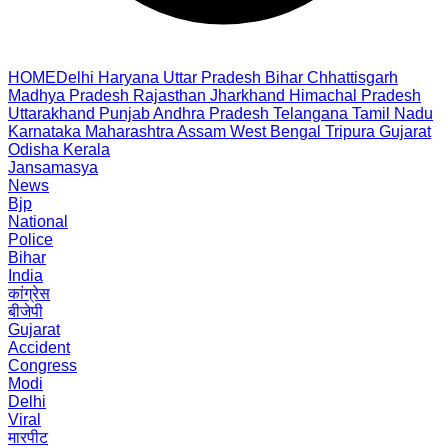
HOME
Delhi
Haryana
Uttar Pradesh
Bihar
Chhattisgarh
Madhya Pradesh
Rajasthan
Jharkhand
Himachal Pradesh
Uttarakhand
Punjab
Andhra Pradesh
Telangana
Tamil Nadu
Karnataka
Maharashtra
Assam
West Bengal
Tripura
Gujarat
Odisha
Kerala
Jansamasya
News
Bjp
National
Police
Bihar
India
कांग्रेस
बीजेपी
Gujarat
Accident
Congress
Modi
Delhi
Viral
मारपीट