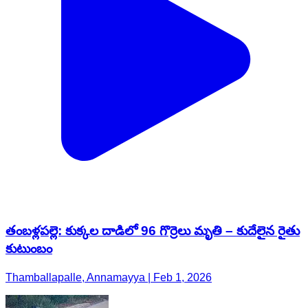
తంబళ్లపల్లె: కుక్కల దాడిలో 96 గొర్రెలు మృతి – కుదేలైన రైతు
కుటుంబం
Thamballapalle, Annamayya | Feb 1, 2026