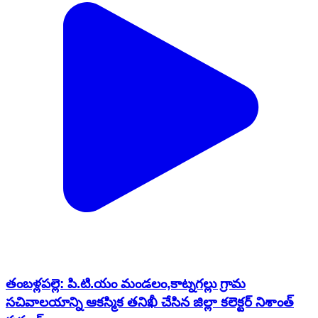
తంబళ్లపల్లె: పి.టి.యం మండలం,కాట్నగల్లు గ్రామ
సచివాలయాన్ని ఆకస్మిక తనిఖీ చేసిన జిల్లా కలెక్టర్ నిశాంత్
కుమార్
Thamballapalle, Annamayya | Jan 17, 2026