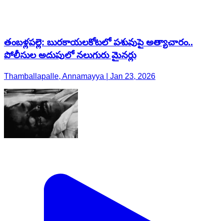
తంబళ్లపల్లె: బురకాయలకోటలో పశువుపై అత్యాచారం..
పోలీసుల అదుపులో నలుగురు మైనర్లు
Thamballapalle, Annamayya | Jan 23, 2026