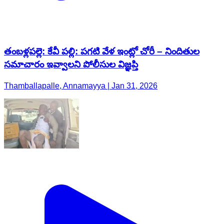
తంబళ్లపల్లె: కేవీ పల్లి: పగటి వేళ ఇంట్లో చోరీ – నిందితుల
సమాచారం ఇవ్వాలని పోలీసుల విజ్ఞప్తి
Thamballapalle, Annamayya | Jan 31, 2026