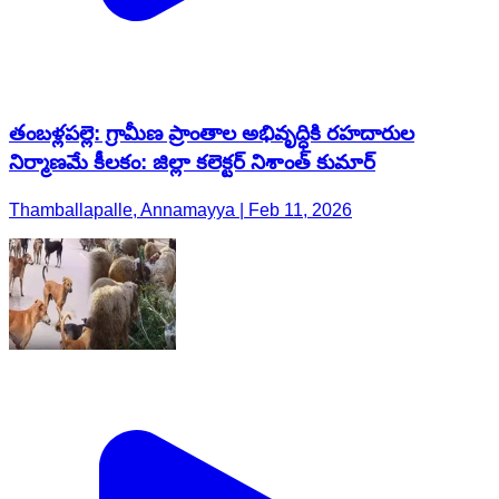
తంబళ్లపల్లె: గ్రామీణ ప్రాంతాల అభివృద్ధికి రహదారుల
నిర్మాణమే కీలకం: జిల్లా కలెక్టర్ నిశాంత్ కుమార్
Thamballapalle, Annamayya | Feb 11, 2026