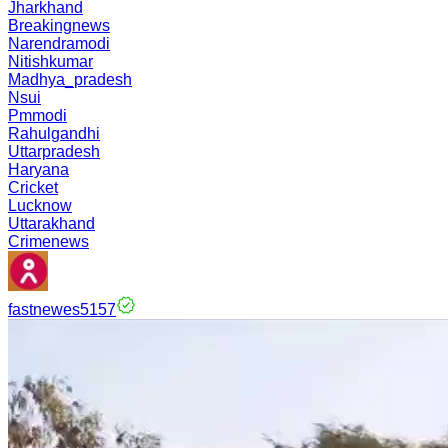
Jharkhand
Breakingnews
Narendramodi
Nitishkumar
Madhya_pradesh
Nsui
Pmmodi
Rahulgandhi
Uttarpradesh
Haryana
Cricket
Lucknow
Uttarakhand
Crimenews
fastnewes5157