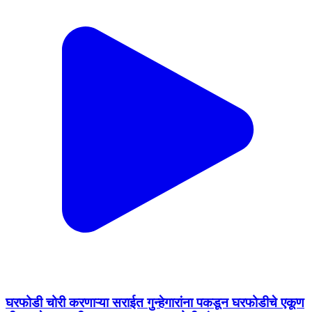
घरफोडी चोरी करणाऱ्या सराईत गुन्हेगारांना पकडून घरफोडीचे एकूण