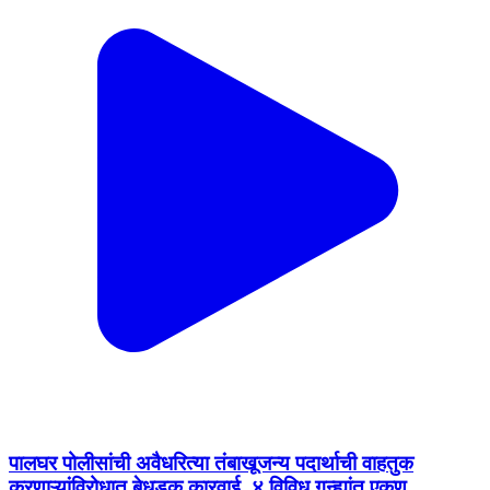
पालघर पोलीसांची अवैधरित्या तंबाखूजन्य पदार्थाची वाहतुक
करणाऱ्यांविरोधात बेधडक कारवाई. ४ विविध गुन्ह्यांत एकूण