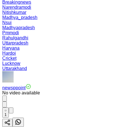
Breakingnews
Narendramodi
Nitishkumar
Madhya_pradesh
Nsui
Madhyapradesh
Pmmodi
Rahulgandhi
Uttarpradesh
Haryana
Hardoi
Cricket
Lucknow
Uttarakhand
newsppoint
No video available
1