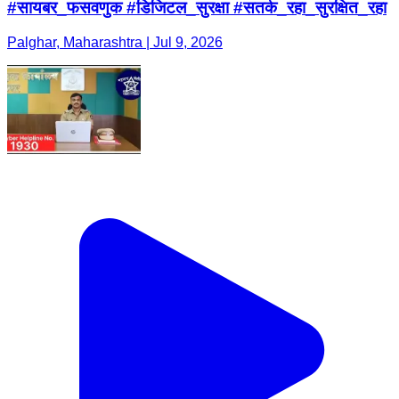
#सायबर_फसवणुक #डिजिटल_सुरक्षा #सतर्क_रहा_सुरक्षित_रहा
Palghar, Maharashtra | Jul 9, 2026