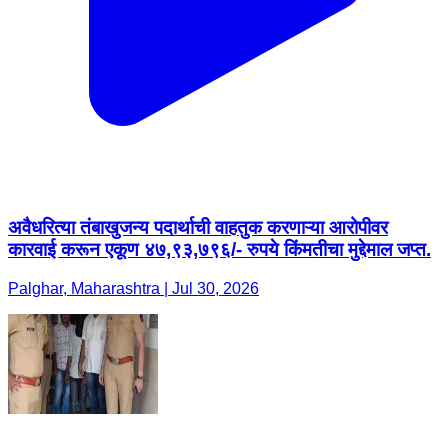
अवैधरित्या तंबाखुजन्य पदार्थाची वाहतुक करणाऱ्या आरोपीवर
कारवाई करून एकूण ४७,९३,७९६/- रुपये किंमतीचा मुद्देमाल जप्त.
Palghar, Maharashtra | Jul 30, 2026