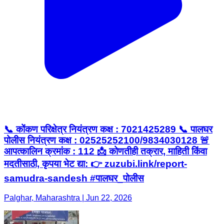
📞 कोंकण परिक्षेत्र नियंत्रण कक्ष : 7021425289 📞 पालघर
पोलीस नियंत्रण कक्ष : 02525252100/9834030128 🚨
आपत्कालिन क्रमांक : 112 📩 कोणतीही तक्रार, माहिती किंवा
मदतीसाठी, कृपया भेट द्या: 👉 zuzubi.link/report-
samudra-sandesh #पालघर_पोलीस
Palghar, Maharashtra | Jun 22, 2026