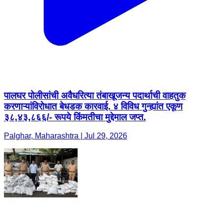
पालघर पोलीसांची अवैधरित्या तंबाखूजन्य पदार्थाची वाहतुक
करणाऱ्यांविरोधात बेधडक कारवाई. ४ विविध गुन्ह्यांत एकूण
३८,४३,८६६/- रूपये किंमतीचा मुद्देमाल जप्त.
Palghar, Maharashtra | Jul 29, 2026