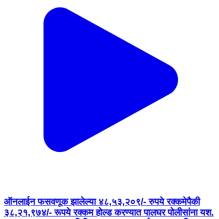
ऑनलाईन फसवणूक झालेल्या ४८,५३,२०९/- रुपये रक्कमेपैकी
३८,२१,९७४/- रूपये रक्कम होल्ड करण्यात पालघर पोलीसांना यश.