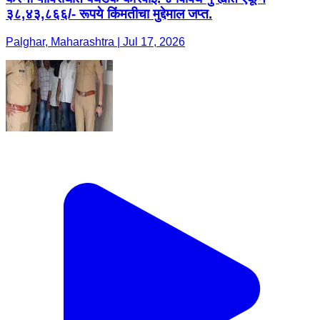
३८,४३,८६६/- रूपये किंमतीचा मुद्देमाल जप्त.
Palghar, Maharashtra | Jul 17, 2026