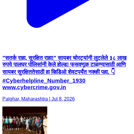
"सतर्क राहा, सुरक्षित राहा!" सायबर चोरट्यांनी लुटलेले ३८ लाख
रुपये पालघर पोलिसांनी केले होल्ड! फसवणूक टाळण्यासाठी आणि
सायबर सुरक्षिततेसाठी हा व्हिडिओ शेवटपर्यंत नक्की पहा. 👇
#Cyberhelpline_Number_1930
www.cybercrime.gov.in
Palghar, Maharashtra | Jul 8, 2026