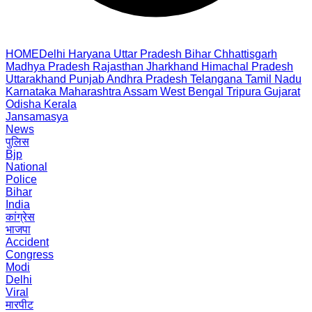
HOME
Delhi
Haryana
Uttar Pradesh
Bihar
Chhattisgarh
Madhya Pradesh
Rajasthan
Jharkhand
Himachal Pradesh
Uttarakhand
Punjab
Andhra Pradesh
Telangana
Tamil Nadu
Karnataka
Maharashtra
Assam
West Bengal
Tripura
Gujarat
Odisha
Kerala
Jansamasya
News
पुलिस
Bjp
National
Police
Bihar
India
कांग्रेस
भाजपा
Accident
Congress
Modi
Delhi
Viral
मारपीट