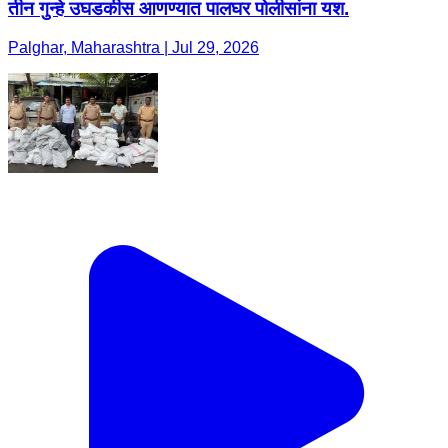
तीन गुन्हे उघडकीस आणण्यात पालघर पोलीसांना यश.
Palghar, Maharashtra | Jul 29, 2026