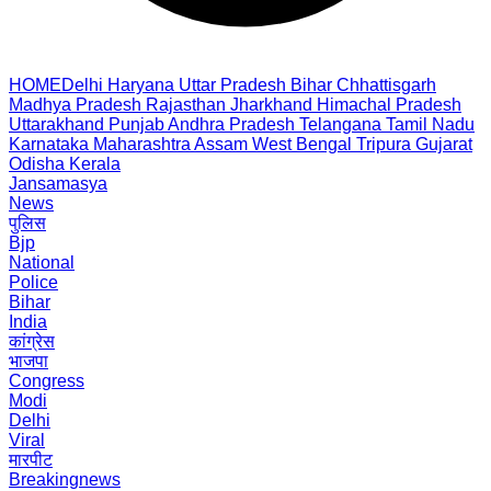
HOME
Delhi
Haryana
Uttar Pradesh
Bihar
Chhattisgarh
Madhya Pradesh
Rajasthan
Jharkhand
Himachal Pradesh
Uttarakhand
Punjab
Andhra Pradesh
Telangana
Tamil Nadu
Karnataka
Maharashtra
Assam
West Bengal
Tripura
Gujarat
Odisha
Kerala
Jansamasya
News
पुलिस
Bjp
National
Police
Bihar
India
कांग्रेस
भाजपा
Congress
Modi
Delhi
Viral
मारपीट
Breakingnews