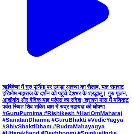
ऋषिकेश में गुरु पूर्णिमा पर उमड़ा आस्था का सैलाब, यज्ञ सम्राट
हरिओम महाराज के दर्शन को पहुंचे देशभर के श्रद्धालु। गुरु पूजन,
आशीर्वाद और वैदिक यज्ञ परंपरा का संदेश; श्रावण मास में मणिकूट
पर्वत स्थित शिव शक्ति धाम में रुद्र महायज्ञ की घोषणा
#GuruPurnima #Rishikesh #HariOmMaharaj
#SanatanDharma #GuruBhakti #VedicYagya
#ShivShaktiDham #RudraMahayagya
#Uttarakhand #Devbhoomi #SpiritualIndia
#सनातन_संस्कृति #गुरुपूर्णिमा #ऋषिकेश #हरिओम_महाराज
#यज्ञ_सम्राट #रुद्रमहायज्ञ #शिवशक्तिधाम #उत्तराखंड
#जयगुरुदेव
Rishikesh, Dehradun | Jul 29, 2026