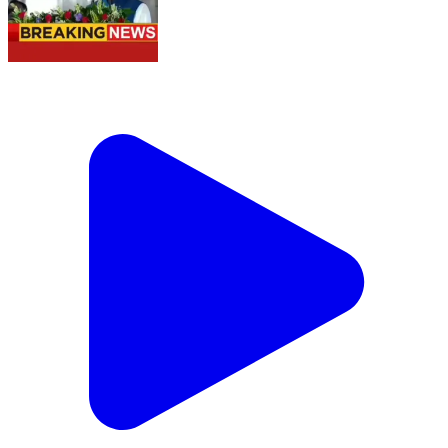
बापूग्राम वन भूमि प्रकरण पर इंटीग्रेटेड फार्मूला। मुख्यमंत्री धामी
का बड़ा ऐलान। #ऋषिकेश #उत्तराखंड