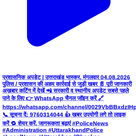
प्रशासनिक अपडेट | उत्तराखंड भास्कर, मंगलवार 04.08.2026
पुलिस / प्रशासन की अहम कार्रवाई से जुड़ी खबर 📄 पूरी जानकारी
अख़बार कटिंग में देखें 📲 सरकारी व स्थानीय अपडेट सबसे पहले
पाने के लिए 👉 WhatsApp चैनल जॉइन करें 🔗
https://whatsapp.com/channel/0029VbBBxdzI
📞 सूचना दें: 9760314044 👍 खबर उपयोगी लगे तो लाइक
करें 🔁 शेयर करें, जागरूकता बढ़ाएं #PoliceNews
#Administration #UttarakhandPolice