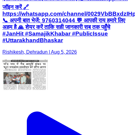
जॉइन करें 🔗
https://whatsapp.com/channel/0029VbBBxdzI
📞 अपनी बात भेजें: 9760314044 💬 आपकी राय हमारे लिए
अहम है 🙏 शेयर करें ताकि सही जानकारी सब तक पहुँचे
#JanHit #SamajikKhabar #PublicIssue
#UttarakhandBhaskar
Rishikesh, Dehradun | Aug 5, 2026