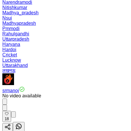
Narendramodi
Nitishkumar
Madhya_pradesh
Nsui
Madhyapradesh
Pmmodi
Rahulgandhi
Uttarpradesh
Haryana
Hardoi
Cricket
Lucknow
Uttarakhand
लखनऊ
srmanoj
No video available
18