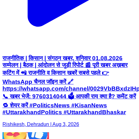
राजनीतिक | किसान | संगठन खबर, शनिवार 01.08.2026
सम्मेलन | बैठक | आंदोलन से जुड़ी रिपोर्ट 📰 पूरी खबर अख़बार
कटिंग में 📲 राजनीति व किसान खबरें सबसे पहले 👉
WhatsApp चैनल जॉइन करें 🔗
https://whatsapp.com/channel/0029VbBBxdzI
📞 खबर भेजें: 9760314044 🗳️ आपकी राय क्या है? कमेंट करें
🔁 शेयर करें #PoliticsNews #KisanNews
#UttarakhandPolitics #UttarakhandBhaskar
Rishikesh, Dehradun | Aug 3, 2026