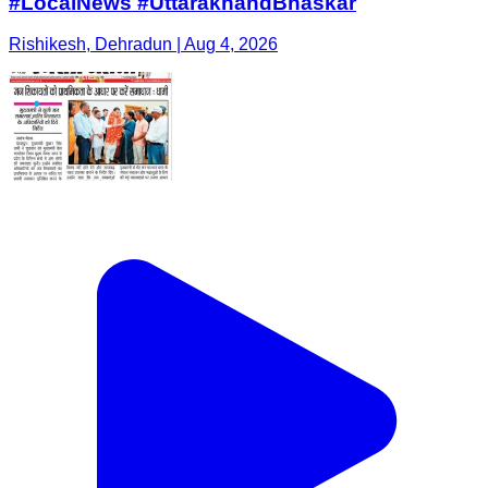
#LocalNews #UttarakhandBhaskar
Rishikesh, Dehradun | Aug 4, 2026