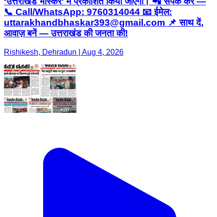
‘उत्तराखंड भास्कर’ में प्रकाशित किया जाएगा। 📲 संपर्क करें —
📞 Call/WhatsApp: 9760314044 📧 ईमेल:
uttarakhandbhaskar393@gmail.com 📌 साथ दें,
आवाज़ बनें — उत्तराखंड की जनता की!
Rishikesh, Dehradun | Aug 4, 2026