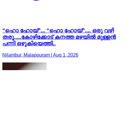
"ഹൊ ഹോയ്"... "ഹൊ ഹോയ്".... ഒരു വഴി
തരൂ.....കോഴിക്കോട് കനത്ത മഴയിൽ മുള്ളൻ
പന്നി ഒഴുകിയെത്തി..
Nilambur, Malappuram | Aug 1, 2026