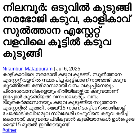
നിലമ്പൂർ: ഒടുവിൽ കുടുങ്ങി
നരഭോജി കടുവ, കാളികാവ്
സുൽത്താന എസ്റ്റേറ്റ്
വളവിലെ കൂട്ടിൽ കടുവ
കുടുങ്ങി
Nilambur, Malappuram
|
Jul 6, 2025
കാളികാവിലെ നരഭോജി കടുവ കുടങ്ങി. സുൽത്താന
എസ്റ്റേറ്റ് വളവിൽ സ്ഥാപിച്ച കൂട്ടിലാണ് നരഭോജി കടുവ
കുടങ്ങിയത്. രണ്ട് മാസമായി വനം വകുപ്പിനെയും
പ്രദേശവാസികളെയും ഭീതിയിലാഴ്ത്തിയ കടുവയാണ്
ഇപ്പോൾ കുടങ്ങിയത്. വനപാലകരും. വനം
ദ്രുതകർമ്മസേനയും കടുവ കുടുങ്ങിയ സുത്താന
എസ്റ്റേറ്റിൽ എത്തി.. മെയ് 15 നാണ് ടാപ്പിംഗ് തൊഴിലാളി
ചോക്കാട് കല്ലാമൂല സ്വദേശി ഗഫൂറിനെ കടുവ കടിച്ച്
കൊന്നത്. കടുവയെ പിടികൂടാൻ കുങ്കിയാനകൾ ഉൾപ്പെടെ
മെയ് 15 മുതൽ ഇവിടെയുണ്ട്.
#
other