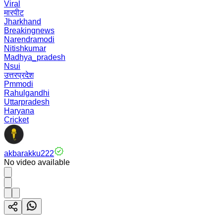
Viral
मारपीट
Jharkhand
Breakingnews
Narendramodi
Nitishkumar
Madhya_pradesh
Nsui
उत्तरप्रदेश
Pmmodi
Rahulgandhi
Uttarpradesh
Haryana
Cricket
akbarakku222
No video available