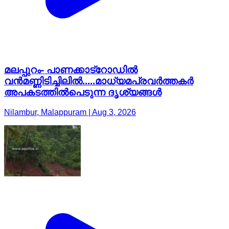
മലപ്പുറം- പാണക്കാട്റോഡില്‍
വൻമണ്ണിടിച്ചിലിൽ.....മാധ്യമപ്രവർത്തകർ
അപകടത്തിൽപെടുന്ന ദൃശ്യങ്ങൾ
Nilambur, Malappuram | Aug 3, 2026