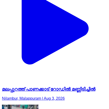
മലപ്പുറത്ത് ​പാണക്കാട് റോഡിൽ മണ്ണിടിച്ചിൽ
Nilambur, Malappuram | Aug 3, 2026