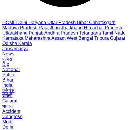
HOME
Delhi
Haryana
Uttar Pradesh
Bihar
Chhattisgarh
Madhya Pradesh
Rajasthan
Jharkhand
Himachal Pradesh
Uttarakhand
Punjab
Andhra Pradesh
Telangana
Tamil Nadu
Karnataka
Maharashtra
Assam
West Bengal
Tripura
Gujarat
Odisha
Kerala
Jansamasya
News
पुलिस
Bjp
National
Police
Bihar
India
कांग्रेस
बीजेपी
Gujarat
भाजपा
Accident
Congress
Modi
Delhi