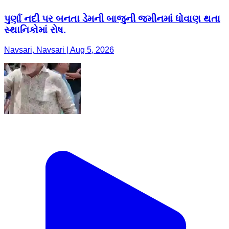
પુર્ણા નદી પર બનતા ડેમની બાજુની જમીનમાં ધોવાણ થતા
સ્થાનિકોમાં રોષ.
Navsari, Navsari | Aug 5, 2026