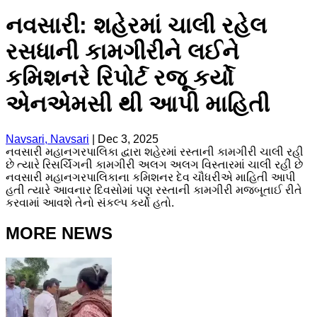
નવસારી: શહેરમાં ચાલી રહેલ
રસધાની કામગીરીને લઈને
કમિશનરે રિપોર્ટ રજૂ કર્યો
એનએમસી થી આપી માહિતી
Navsari, Navsari
|
Dec 3, 2025
નવસારી મહાનગરપાલિકા દ્વારા શહેરમાં રસ્તાની કામગીરી ચાલી રહી
છે ત્યારે રિસર્ચિંગની કામગીરી અલગ અલગ વિસ્તારમાં ચાલી રહી છે
નવસારી મહાનગરપાલિકાના કમિશનર દેવ ચૌધરીએ માહિતી આપી
હતી ત્યારે આવનાર દિવસોમાં પણ રસ્તાની કામગીરી મજબૂતાઈ રીતે
કરવામાં આવશે તેનો સંકલ્પ કર્યો હતો.
MORE NEWS