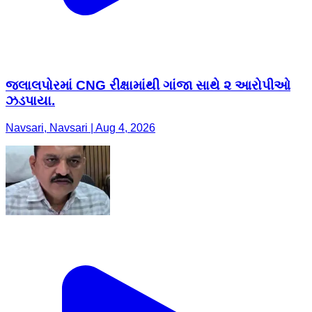
જલાલપોરમાં CNG રીક્ષામાંથી ગાંજા સાથે ૨ આરોપીઓ
ઝડપાયા.
Navsari, Navsari | Aug 4, 2026