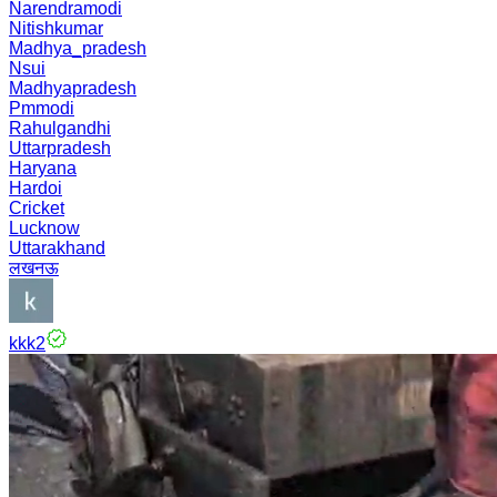
Narendramodi
Nitishkumar
Madhya_pradesh
Nsui
Madhyapradesh
Pmmodi
Rahulgandhi
Uttarpradesh
Haryana
Hardoi
Cricket
Lucknow
Uttarakhand
लखनऊ
kkk2