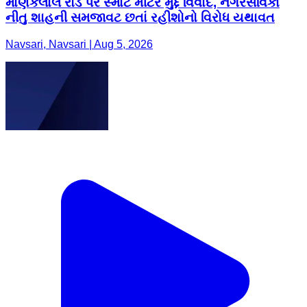
માણેકલાલ રોડ પર સ્માર્ટ મીટર મુદ્દે વિવાદ, નગરસેવિકા
નીતુ શાહની સમજાવટ છતાં રહીશોનો વિરોધ યથાવત
Navsari, Navsari | Aug 5, 2026