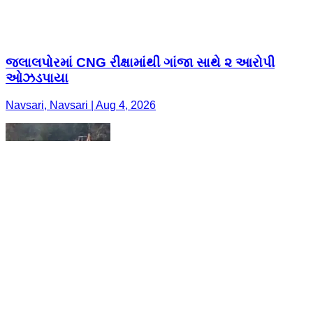
જલાલપોરમાં CNG રીક્ષામાંથી ગાંજા સાથે ૨ આરોપી
ઓઝડપાયા
Navsari, Navsari | Aug 4, 2026