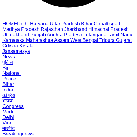
HOME
Delhi
Haryana
Uttar Pradesh
Bihar
Chhattisgarh
Madhya Pradesh
Rajasthan
Jharkhand
Himachal Pradesh
Uttarakhand
Punjab
Andhra Pradesh
Telangana
Tamil Nadu
Karnataka
Maharashtra
Assam
West Bengal
Tripura
Gujarat
Odisha
Kerala
Jansamasya
News
पुलिस
Bjp
National
Police
Bihar
India
कांग्रेस
भाजपा
Congress
Modi
Delhi
Viral
मारपीट
Breakingnews