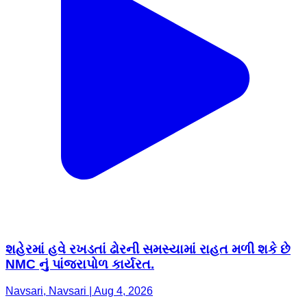
શહેરમાં હવે રખડતાં ઢોરની સમસ્યામાં રાહત મળી શકે છે
NMC નું પાંજરાપોળ કાર્યરત.
Navsari, Navsari | Aug 4, 2026