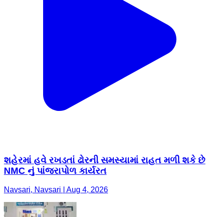
શહેરમાં હવે રખડતાં ઢોરની સમસ્યામાં રાહત મળી શકે છે
NMC નું પાંજરાપોળ કાર્યરત
Navsari, Navsari | Aug 4, 2026