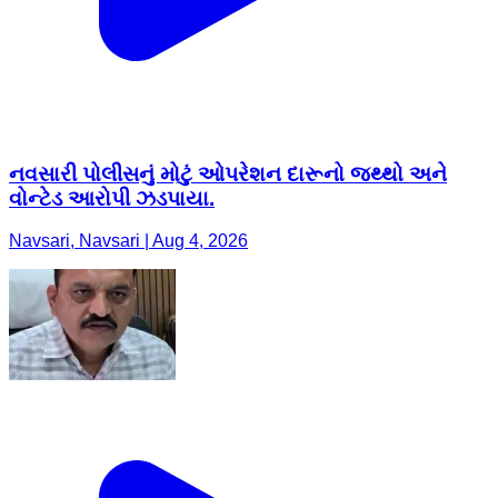
નવસારી પોલીસનું મોટું ઓપરેશન દારૂનો જથ્થો અને
વોન્ટેડ આરોપી ઝડપાયા.
Navsari, Navsari | Aug 4, 2026