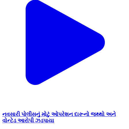
નવસારી પોલીસનું મોટું ઓપરેશન દારૂનો જથ્થો અને
વોન્ટેડ આરોપી ઝડપાયા