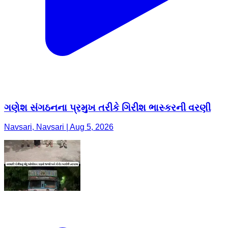
ગણેશ સંગઠનના પ્રમુખ તરીકે ગિરીશ ભાસ્કરની વરણી
Navsari, Navsari | Aug 5, 2026