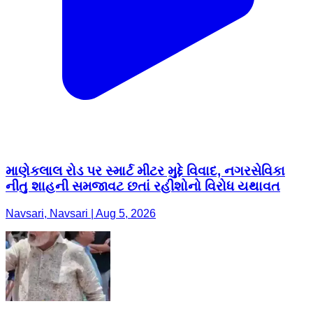
માણેકલાલ રોડ પર સ્માર્ટ મીટર મુદ્દે વિવાદ, નગરસેવિકા
નીતુ શાહની સમજાવટ છતાં રહીશોનો વિરોધ યથાવત
Navsari, Navsari | Aug 5, 2026