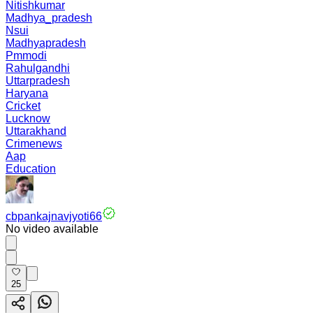
Nitishkumar
Madhya_pradesh
Nsui
Madhyapradesh
Pmmodi
Rahulgandhi
Uttarpradesh
Haryana
Cricket
Lucknow
Uttarakhand
Crimenews
Aap
Education
cbpankajnavjyoti66
No video available
25