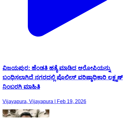
ವಿಜಯಪುರ: ಹೆಂಡತಿ ಹತ್ಯೆ ಮಾಡಿದ ಆರೋಪಿಯನ್ನು
ಬಂಧಿಸಲಾಗಿದೆ ನಗರದಲ್ಲಿ ಪೊಲೀಸ್ ವರಿಷ್ಠಾಧಿಕಾರಿ ಲಕ್ಷ್ಮಣ್
ನಿಂಬರಗಿ ಮಾಹಿತಿ
Vijayapura, Vijayapura | Feb 19, 2026