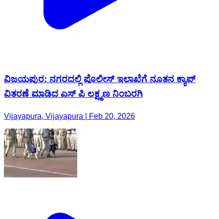
ವಿಜಯಪುರ: ನಗರದಲ್ಲಿ ಪೊಲೀಸ್ ಇಲಾಖೆಗೆ ನೂತನ ಕ್ಯಾಪ್
ವಿತರಣೆ ಮಾಡಿದ ಎಸ್ ಪಿ ಲಕ್ಷ್ಮಣ ನಿಂಬರಗಿ
Vijayapura, Vijayapura | Feb 20, 2026