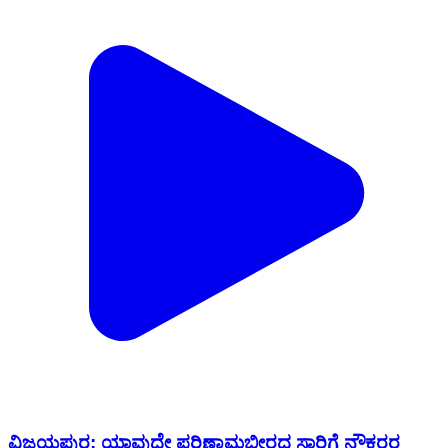
ವಿಜಯಪುರ: ಯಾವುದೇ ಪರಿಣಾಮ‌ಬೀರದ ಸಾರಿಗೆ ನೌಕರರ