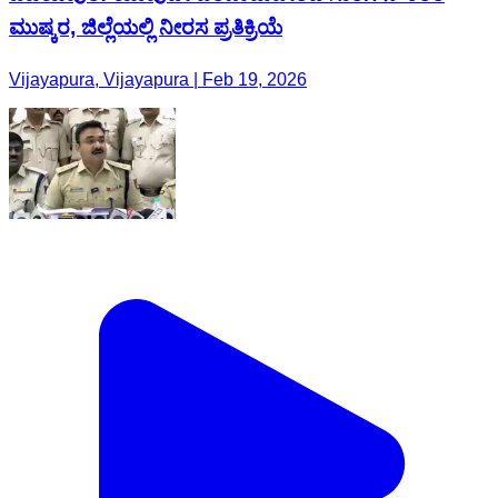
ಮುಷ್ಕರ, ಜಿಲ್ಲೆಯಲ್ಲಿ ನೀರಸ ಪ್ರತಿಕ್ರಿಯೆ
Vijayapura, Vijayapura | Feb 19, 2026