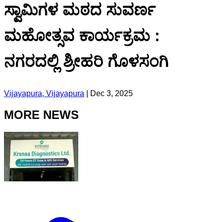
ಸ್ವಾಮಿಗಳ ಮಠದ ಸುವರ್ಣ
ಮಹೋತ್ಸವ ಕಾರ್ಯಕ್ರಮ :
ನಗರದಲ್ಲಿ ಶ್ರೀಹರಿ ಗೊಳಸಂಗಿ
Vijayapura, Vijayapura
|
Dec 3, 2025
MORE NEWS