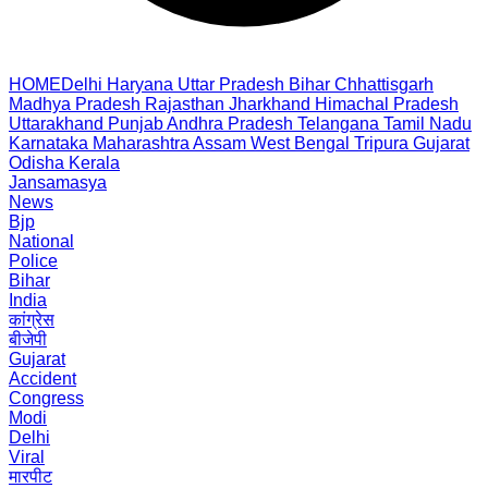
HOME
Delhi
Haryana
Uttar Pradesh
Bihar
Chhattisgarh
Madhya Pradesh
Rajasthan
Jharkhand
Himachal Pradesh
Uttarakhand
Punjab
Andhra Pradesh
Telangana
Tamil Nadu
Karnataka
Maharashtra
Assam
West Bengal
Tripura
Gujarat
Odisha
Kerala
Jansamasya
News
Bjp
National
Police
Bihar
India
कांग्रेस
बीजेपी
Gujarat
Accident
Congress
Modi
Delhi
Viral
मारपीट