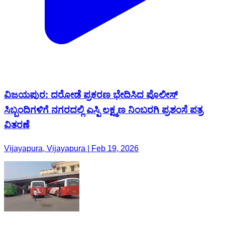
ವಿಜಯಪುರ: ದರೋಡೆ ಪ್ರಕರಣ ಭೇದಿಸಿದ ಪೊಲೀಸ್
ಸಿಬ್ಬಂದಿಗಳಿಗೆ ನಗರದಲ್ಲಿ ಎಸ್ಪಿ ಲಕ್ಷ್ಮಣ ನಿಂಬರಗಿ ಪ್ರಶಂಸೆ ಪತ್ರ
ವಿತರಣೆ
Vijayapura, Vijayapura | Feb 19, 2026