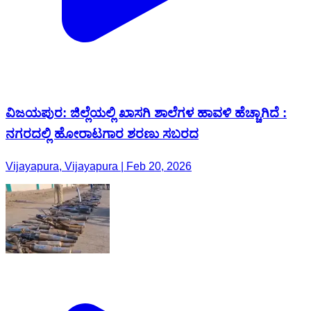
ವಿಜಯಪುರ: ಜಿಲ್ಲೆಯಲ್ಲಿ ಖಾಸಗಿ ಶಾಲೆಗಳ ಹಾವಳಿ ಹೆಚ್ಚಾಗಿದೆ :
ನಗರದಲ್ಲಿ‌ ಹೋರಾಟಗಾರ ಶರಣು ಸಬರದ
Vijayapura, Vijayapura | Feb 20, 2026