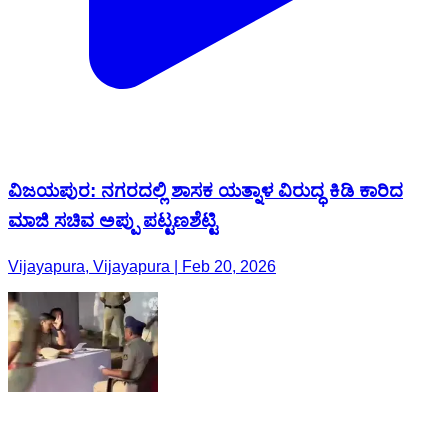
ವಿಜಯಪುರ: ನಗರದಲ್ಲಿ ಶಾಸಕ ಯತ್ನಾಳ ವಿರುದ್ಧ ಕಿಡಿ ಕಾರಿದ
ಮಾಜಿ ಸಚಿವ ಅಪ್ಪು ಪಟ್ಟಣಶೆಟ್ಟಿ
Vijayapura, Vijayapura | Feb 20, 2026