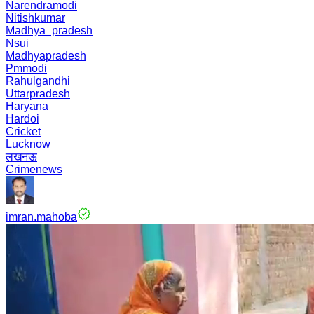
Narendramodi
Nitishkumar
Madhya_pradesh
Nsui
Madhyapradesh
Pmmodi
Rahulgandhi
Uttarpradesh
Haryana
Hardoi
Cricket
Lucknow
लखनऊ
Crimenews
imran.mahoba