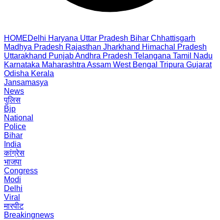
HOME
Delhi
Haryana
Uttar Pradesh
Bihar
Chhattisgarh
Madhya Pradesh
Rajasthan
Jharkhand
Himachal Pradesh
Uttarakhand
Punjab
Andhra Pradesh
Telangana
Tamil Nadu
Karnataka
Maharashtra
Assam
West Bengal
Tripura
Gujarat
Odisha
Kerala
Jansamasya
News
पुलिस
Bjp
National
Police
Bihar
India
कांग्रेस
भाजपा
Congress
Modi
Delhi
Viral
मारपीट
Breakingnews