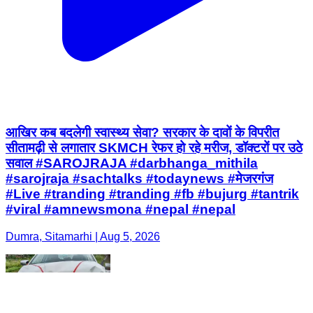
आखिर कब बदलेगी स्वास्थ्य सेवा? सरकार के दावों के विपरीत
सीतामढ़ी से लगातार SKMCH रेफर हो रहे मरीज, डॉक्टरों पर उठे
सवाल #SAROJRAJA #darbhanga_mithila
#sarojraja #sachtalks #todaynews #मेजरगंज
#Live #tranding #tranding #fb #bujurg #tantrik
#viral #amnewsmona #nepal #nepal
Dumra, Sitamarhi | Aug 5, 2026