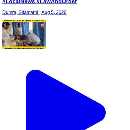
#LocalNews #LawAndOrder
Dumra, Sitamarhi | Aug 5, 2026