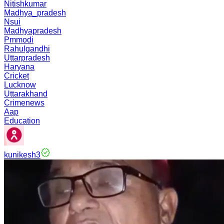
Nitishkumar
Madhya_pradesh
Nsui
Madhyapradesh
Pmmodi
Rahulgandhi
Uttarpradesh
Haryana
Cricket
Lucknow
Uttarakhand
Crimenews
Aap
Education
kunikesh3