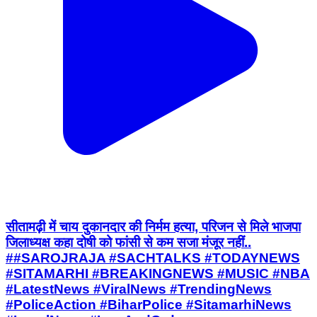
सीतामढ़ी में चाय दुकानदार की निर्मम हत्या, परिजन से मिले भाजपा
जिलाध्यक्ष कहा दोषी को फांसी से कम सजा मंजूर नहीं..
##SAROJRAJA #SACHTALKS #TODAYNEWS
#SITAMARHI #BREAKINGNEWS #MUSIC #NBA
#LatestNews #ViralNews #TrendingNews
#PoliceAction #BiharPolice #SitamarhiNews