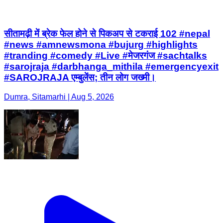
सीतामढ़ी में ब्रेक फेल होने से पिकअप से टकराई 102 #nepal
#news #amnewsmona #bujurg #highlights
#tranding #comedy #Live #मेजरगंज #sachtalks
#sarojraja #darbhanga_mithila #emergencyexit
#SAROJRAJA एम्बुलेंस; तीन लोग जख्मी।
Dumra, Sitamarhi | Aug 5, 2026