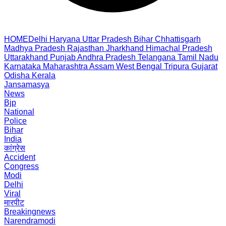
HOME
Delhi
Haryana
Uttar Pradesh
Bihar
Chhattisgarh
Madhya Pradesh
Rajasthan
Jharkhand
Himachal Pradesh
Uttarakhand
Punjab
Andhra Pradesh
Telangana
Tamil Nadu
Karnataka
Maharashtra
Assam
West Bengal
Tripura
Gujarat
Odisha
Kerala
Jansamasya
News
Bjp
National
Police
Bihar
India
कांग्रेस
Accident
Congress
Modi
Delhi
Viral
मारपीट
Breakingnews
Narendramodi