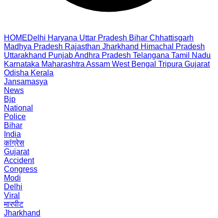
HOME
Delhi
Haryana
Uttar Pradesh
Bihar
Chhattisgarh
Madhya Pradesh
Rajasthan
Jharkhand
Himachal Pradesh
Uttarakhand
Punjab
Andhra Pradesh
Telangana
Tamil Nadu
Karnataka
Maharashtra
Assam
West Bengal
Tripura
Gujarat
Odisha
Kerala
Jansamasya
News
Bjp
National
Police
Bihar
India
कांग्रेस
Gujarat
Accident
Congress
Modi
Delhi
Viral
मारपीट
Jharkhand