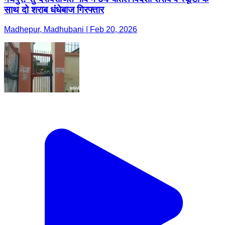
साथ दो शराब धंधेबाज गिरफ्तार
Madhepur, Madhubani | Feb 20, 2026