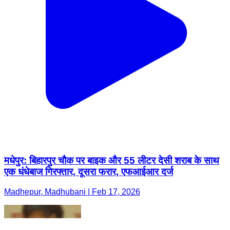
मधेपुर: बिहारपुर चौक पर बाइक और 55 लीटर देसी शराब के साथ
एक धंधेबाज गिरफ्तार, दूसरा फरार, एफआईआर दर्ज
Madhepur, Madhubani | Feb 17, 2026