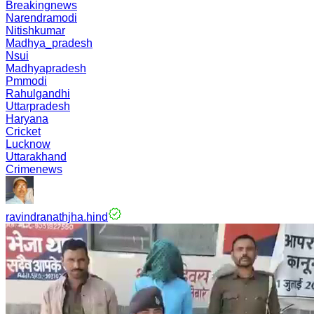
Breakingnews
Narendramodi
Nitishkumar
Madhya_pradesh
Nsui
Madhyapradesh
Pmmodi
Rahulgandhi
Uttarpradesh
Haryana
Cricket
Lucknow
Uttarakhand
Crimenews
ravindranathjha.hind