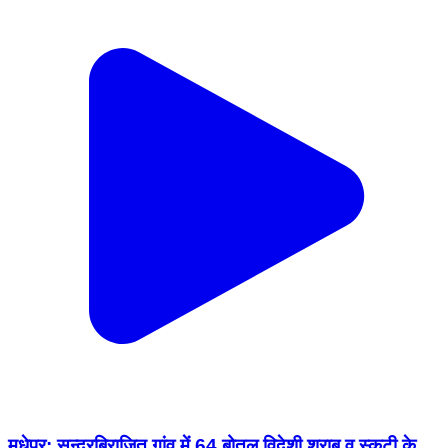
मधेपुर: सुन्दरबिराजित गांव में 64 बोतल विदेशी शराब व स्कूटी के