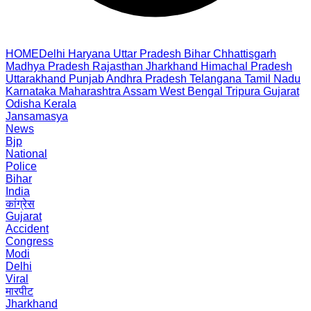
HOME
Delhi
Haryana
Uttar Pradesh
Bihar
Chhattisgarh
Madhya Pradesh
Rajasthan
Jharkhand
Himachal Pradesh
Uttarakhand
Punjab
Andhra Pradesh
Telangana
Tamil Nadu
Karnataka
Maharashtra
Assam
West Bengal
Tripura
Gujarat
Odisha
Kerala
Jansamasya
News
Bjp
National
Police
Bihar
India
कांग्रेस
Gujarat
Accident
Congress
Modi
Delhi
Viral
मारपीट
Jharkhand