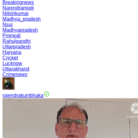
Breakingnews
Narendramodi
Nitishkumar
Madhya_pradesh
Nsui
Madhyapradesh
Pmmodi
Rahulgandhi
Uttarpradesh
Haryana
Cricket
Lucknow
Uttarakhand
Crimenews
rajendrakumbhaka