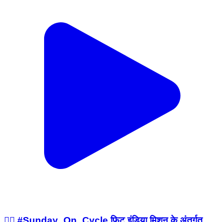
🚴‍♂️ #Sunday_On_Cycle फिट इंडिया मिशन के अंतर्गत