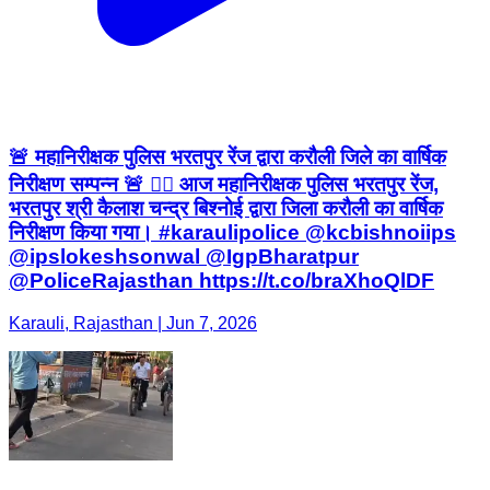
🚨 महानिरीक्षक पुलिस भरतपुर रेंज द्वारा करौली जिले का वार्षिक
निरीक्षण सम्पन्न 🚨 👮‍♂️ आज महानिरीक्षक पुलिस भरतपुर रेंज,
भरतपुर श्री कैलाश चन्द्र बिश्नोई द्वारा जिला करौली का वार्षिक
निरीक्षण किया गया। #karaulipolice @kcbishnoiips
@ipslokeshsonwal @IgpBharatpur
@PoliceRajasthan https://t.co/braXhoQlDF
Karauli, Rajasthan | Jun 7, 2026