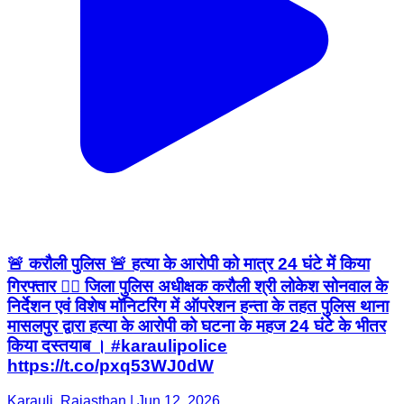
🚨 करौली पुलिस 🚨 हत्या के आरोपी को मात्र 24 घंटे में किया
गिरफ्तार 👮‍♂️ जिला पुलिस अधीक्षक करौली श्री लोकेश सोनवाल के
निर्देशन एवं विशेष मॉनिटरिंग में ऑपरेशन हन्ता के तहत पुलिस थाना
मासलपुर द्वारा हत्या के आरोपी को घटना के महज 24 घंटे के भीतर
किया दस्तयाब । #karaulipolice
https://t.co/pxq53WJ0dW
Karauli, Rajasthan | Jun 12, 2026