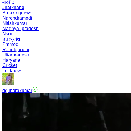
मारपीट
Jharkhand
Breakingnews
Narendramodi
Nitishkumar
Madhya_pradesh
Nsui
उत्तरप्रदेश
Pmmodi
Rahulgandhi
Uttarpradesh
Haryana
Cricket
Lucknow
dglindrakumar