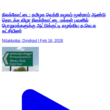
நிலக்கோட்டை: தமிழக வெற்றி கழகம் மூன்றாம் ஆண்டு
தொடக்க விழா நிலக்கோட்டை மக்கள் பவனில்
பொதுமக்களுக்கு ஆட்டுக்குட்டி வழங்கிய த.வெ.க
கட்சியினர்
Nilakkottai, Dindigul | Feb 16, 2026