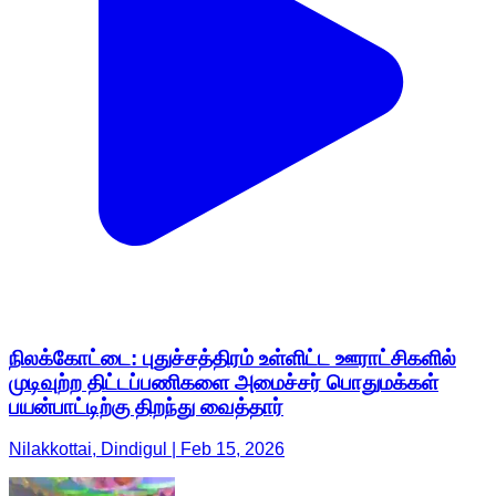
நிலக்கோட்டை: புதுச்சத்திரம் உள்ளிட்ட ஊராட்சிகளில்
முடிவுற்ற திட்டப்பணிகளை அமைச்சர் பொதுமக்கள்
பயன்பாட்டிற்கு திறந்து வைத்தார்
Nilakkottai, Dindigul | Feb 15, 2026