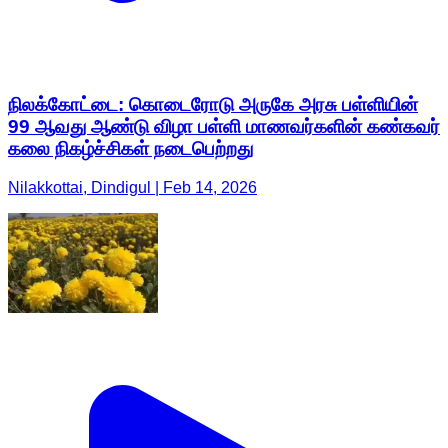
நிலக்கோட்டை: கொடைரோடு அருகே அரசு பள்ளியின்
99 ஆவது ஆண்டு விழா பள்ளி மாணவர்களின் கண்கவர்
கலை நிகழ்ச்சிகள் நடைபெற்றது
Nilakkottai, Dindigul | Feb 14, 2026