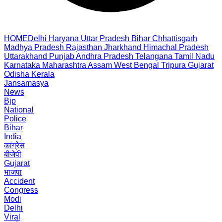
HOME
Delhi
Haryana
Uttar Pradesh
Bihar
Chhattisgarh
Madhya Pradesh
Rajasthan
Jharkhand
Himachal Pradesh
Uttarakhand
Punjab
Andhra Pradesh
Telangana
Tamil Nadu
Karnataka
Maharashtra
Assam
West Bengal
Tripura
Gujarat
Odisha
Kerala
Jansamasya
News
Bjp
National
Police
Bihar
India
कांग्रेस
बीजेपी
Gujarat
भाजपा
Accident
Congress
Modi
Delhi
Viral