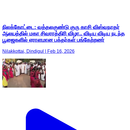
நிலக்கோட்டை: வத்தலகுண்டு குரு காசி விஸ்வநாதர்
ஆலயத்தில் மகா சிவராத்திரி விழா.. விடிய விடிய நடந்த
பூஜைகளில் ஏராளமான பக்தர்கள் பங்கேற்றனர்
Nilakkottai, Dindigul | Feb 16, 2026