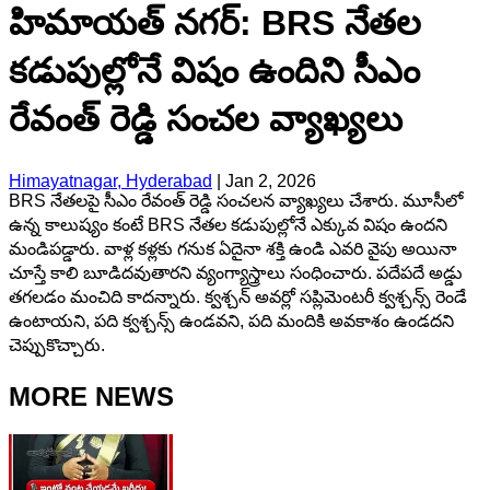
హిమాయత్ నగర్: BRS నేతల
కడుపుల్లోనే విషం ఉందిని సీఎం
రేవంత్ రెడ్డి సంచల వ్యాఖ్యలు
Himayatnagar, Hyderabad
|
Jan 2, 2026
BRS నేతలపై సీఎం రేవంత్ రెడ్డి సంచలన వ్యాఖ్యలు చేశారు. మూసీలో
ఉన్న కాలుష్యం కంటే BRS నేతల కడుపుల్లోనే ఎక్కువ విషం ఉందని
మండిపడ్డారు. వాళ్ల కళ్లకు గనుక ఏదైనా శక్తి ఉండి ఎవరి వైపు అయినా
చూస్తే కాలి బూడిదవుతారని వ్యంగ్యాస్త్రాలు సంధించారు. పదేపదే అడ్డు
తగలడం మంచిది కాదన్నారు. క్వశ్చన్ అవర్లో సప్లిమెంటరీ క్వశ్చన్స్ రెండే
ఉంటాయని, పది క్వశ్చన్స్ ఉండవని, పది మందికి అవకాశం ఉండదని
చెప్పుకొచ్చారు.
MORE NEWS