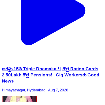
ఆగస్టు 15న Triple Dhamaka.! | కొత్త Ration Cards,
2.50Lakh కొత్త Pensions! | Gig Workersకు Good
News
Himayatnagar, Hyderabad | Aug 7, 2026