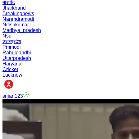
मारपीट
Jharkhand
Breakingnews
Narendramodi
Nitishkumar
Madhya_pradesh
Nsui
उत्तरप्रदेश
Pmmodi
Rahulgandhi
Uttarpradesh
Haryana
Cricket
Lucknow
srijan123