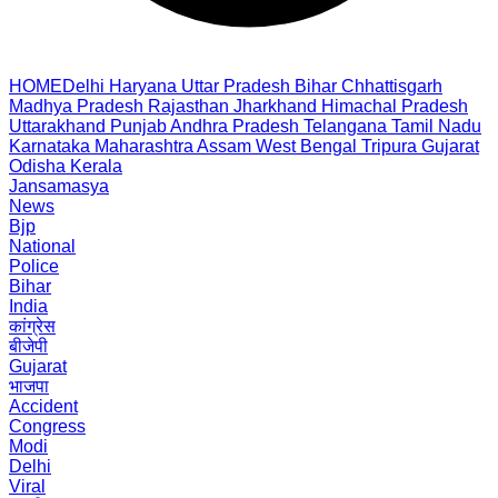
HOME
Delhi
Haryana
Uttar Pradesh
Bihar
Chhattisgarh
Madhya Pradesh
Rajasthan
Jharkhand
Himachal Pradesh
Uttarakhand
Punjab
Andhra Pradesh
Telangana
Tamil Nadu
Karnataka
Maharashtra
Assam
West Bengal
Tripura
Gujarat
Odisha
Kerala
Jansamasya
News
Bjp
National
Police
Bihar
India
कांग्रेस
बीजेपी
Gujarat
भाजपा
Accident
Congress
Modi
Delhi
Viral