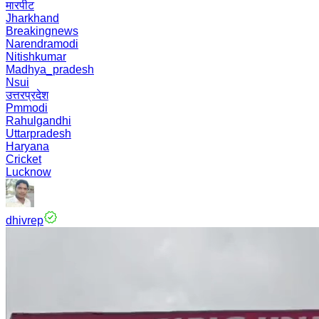
मारपीट
Jharkhand
Breakingnews
Narendramodi
Nitishkumar
Madhya_pradesh
Nsui
उत्तरप्रदेश
Pmmodi
Rahulgandhi
Uttarpradesh
Haryana
Cricket
Lucknow
dhivrep