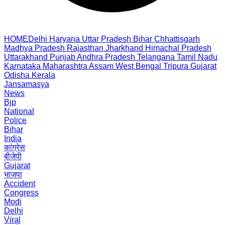
HOME
Delhi
Haryana
Uttar Pradesh
Bihar
Chhattisgarh
Madhya Pradesh
Rajasthan
Jharkhand
Himachal Pradesh
Uttarakhand
Punjab
Andhra Pradesh
Telangana
Tamil Nadu
Karnataka
Maharashtra
Assam
West Bengal
Tripura
Gujarat
Odisha
Kerala
Jansamasya
News
Bjp
National
Police
Bihar
India
कांग्रेस
बीजेपी
Gujarat
भाजपा
Accident
Congress
Modi
Delhi
Viral