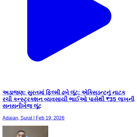
અડાજણ: ​સુરતમાં ફિલ્મી ઢબે લૂંટ: એક્સિડન્ટનું નાટક
રચી કન્સ્ટ્રક્શન વ્યવસાયી ભાઈઓ પાસેથી ₹35 લાખની
સનસનીખેજ લૂંટ
Adajan, Surat | Feb 19, 2026