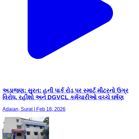
અડાજણ: ​સુરત: હની પાર્ક રોડ પર સ્માર્ટ મીટરનો ઉગ્ર
વિરોધ, રહીશો અને DGVCL કર્મચારીઓ વચ્ચે ઘર્ષણ
Adajan, Surat | Feb 18, 2026