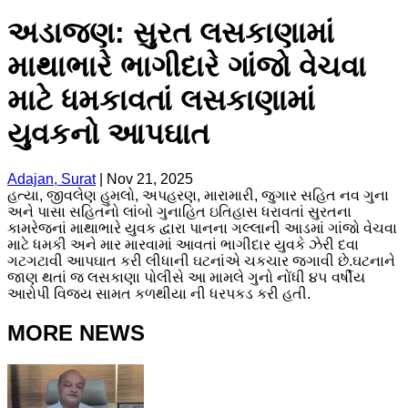
અડાજણ: સુરત લસકાણામાં
માથાભારે ભાગીદારે ગાંજો વેચવા
માટે ધમકાવતાં લસકાણામાં
યુવકનો આપઘાત
Adajan, Surat
|
Nov 21, 2025
હત્યા, જીવલેણ હુમલો, અપહરણ, મારામારી, જુગાર સહિત નવ ગુના
અને પાસા સહિતનો લાંબો ગુનાહિત ઇતિહાસ ધરાવતાં સુરતના
કામરેજનાં માથાભારે યુવક દ્વારા પાનના ગલ્લાની આડમાં ગાંજો વેચવા
માટે ધમકી અને માર મારવામાં આવતાં ભાગીદાર યુવકે ઝેરી દવા
ગટગટાવી આપઘાત કરી લીધાની ઘટનાંએ ચકચાર જગાવી છે.ઘટનાને
જાણ થતાં જ લસકાણા પોલીસે આ મામલે ગુનો નોંધી ૪૫ વર્ષીય
આરોપી વિજય સામત કળથીયા ની ધરપકડ કરી હતી.
MORE NEWS