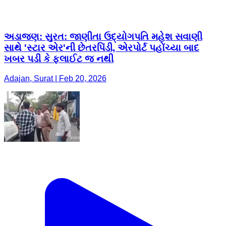
અડાજણ: ​સુરત: જાણીતા ઉદ્યોગપતિ મહેશ સવાણી
સાથે 'સ્ટાર એર'ની છેતરપિંડી, એરપોર્ટ પહોંચ્યા બાદ
ખબર પડી કે ફ્લાઈટ જ નથી
Adajan, Surat | Feb 20, 2026