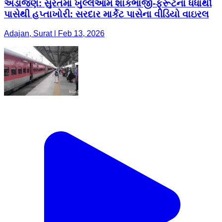
અડાજણ: સુરતમાં ખુલ્લેઆમ શાકભાજી-ફ્રૂટના ધંધાર્થી
પાસેથી હપ્તાખોરી: સરદાર માર્કેટ પાસેના વીડિયો વાઇરલ
Adajan, Surat | Feb 13, 2026