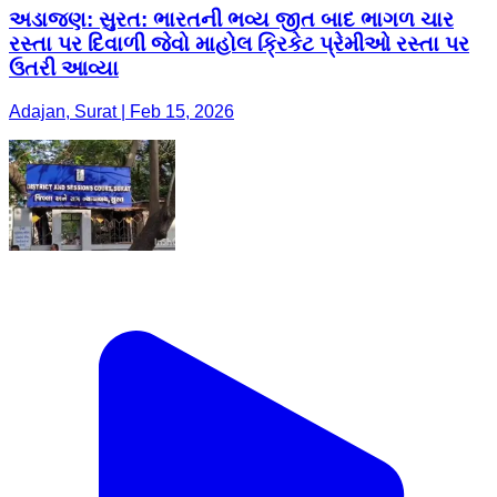
અડાજણ: ​સુરત: ભારતની ભવ્ય જીત બાદ ભાગળ ચાર
રસ્તા પર દિવાળી જેવો માહોલ ક્રિકેટ પ્રેમીઓ રસ્તા પર
ઉતરી આવ્યા
Adajan, Surat | Feb 15, 2026