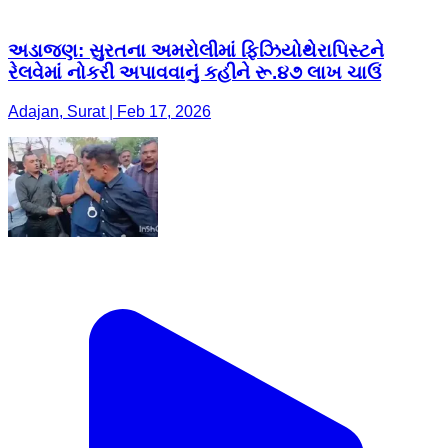
અડાજણ: સુરતના અમરોલીમાં ફિઝિયોથેરાપિસ્ટને
રેલવેમાં નોકરી અપાવવાનું કહીને રૂ.૪૭ લાખ ચાઉં
Adajan, Surat | Feb 17, 2026