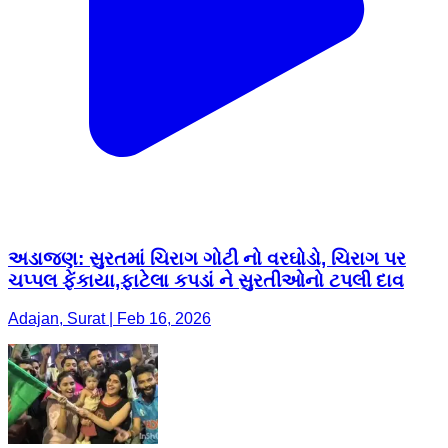
અડાજણ: સુરતમાં ચિરાગ ગોટી નો વરઘોડો, ચિરાગ પર
ચપ્પલ ફેંકાયા,ફાટેલા કપડાં ને સુરતીઓનો ટપલી દાવ
Adajan, Surat | Feb 16, 2026