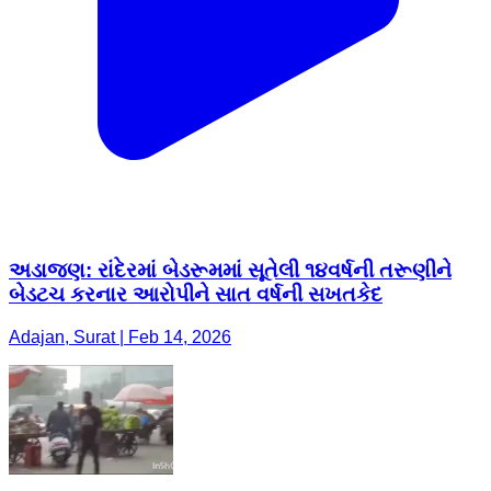
અડાજણ: રાંદેરમાં બેડરૂમમાં સૂતેલી ૧૪વર્ષની તરૂણીને
બેડટચ કરનાર આરોપીને સાત વર્ષની સખતકેદ
Adajan, Surat | Feb 14, 2026