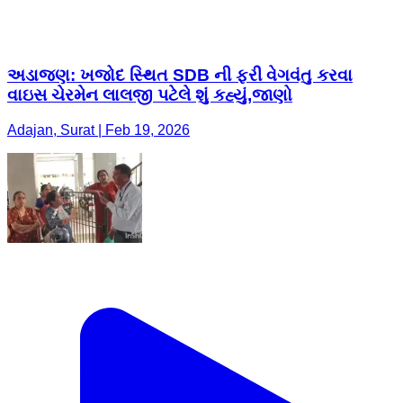
અડાજણ: ખજોદ સ્થિત SDB ની ફરી વેગવંતુ કરવા
વાઇસ ચેરમેન લાલજી પટેલે શું કહ્યું,જાણો
Adajan, Surat | Feb 19, 2026