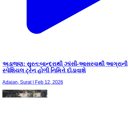
અડાજણ: સુરત:બાન્દ્રાથી ઝાંસી-આસરવાથી આગ્રાની
સ્પેશિયલ ટ્રેન હોળી નિમિત્તે દોડાવાશે
Adajan, Surat | Feb 12, 2026