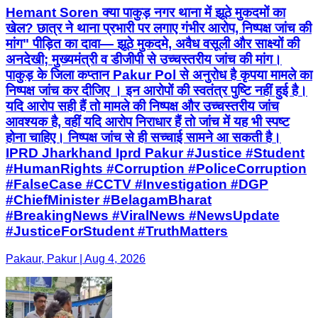
Hemant Soren क्या पाकुड़ नगर थाना में झूठे मुकदमों का
खेल? छात्र ने थाना प्रभारी पर लगाए गंभीर आरोप, निष्पक्ष जांच की
मांग" पीड़ित का दावा— झूठे मुकदमे, अवैध वसूली और साक्ष्यों की
अनदेखी; मुख्यमंत्री व डीजीपी से उच्चस्तरीय जांच की मांग।
पाकुड़ के जिला कप्तान Pakur Pol से अनुरोध है कृपया मामले का
निष्पक्ष जांच कर दीजिए । इन आरोपों की स्वतंत्र पुष्टि नहीं हुई है।
यदि आरोप सही हैं तो मामले की निष्पक्ष और उच्चस्तरीय जांच
आवश्यक है, वहीं यदि आरोप निराधार हैं तो जांच में यह भी स्पष्ट
होना चाहिए। निष्पक्ष जांच से ही सच्चाई सामने आ सकती है।
IPRD Jharkhand Iprd Pakur #Justice #Student
#HumanRights #Corruption #PoliceCorruption
#FalseCase #CCTV #Investigation #DGP
#ChiefMinister #BelagamBharat
#BreakingNews #ViralNews #NewsUpdate
#JusticeForStudent #TruthMatters
Pakaur, Pakur | Aug 4, 2026