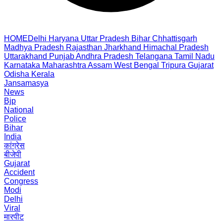
HOME
Delhi
Haryana
Uttar Pradesh
Bihar
Chhattisgarh
Madhya Pradesh
Rajasthan
Jharkhand
Himachal Pradesh
Uttarakhand
Punjab
Andhra Pradesh
Telangana
Tamil Nadu
Karnataka
Maharashtra
Assam
West Bengal
Tripura
Gujarat
Odisha
Kerala
Jansamasya
News
Bjp
National
Police
Bihar
India
कांग्रेस
बीजेपी
Gujarat
Accident
Congress
Modi
Delhi
Viral
मारपीट