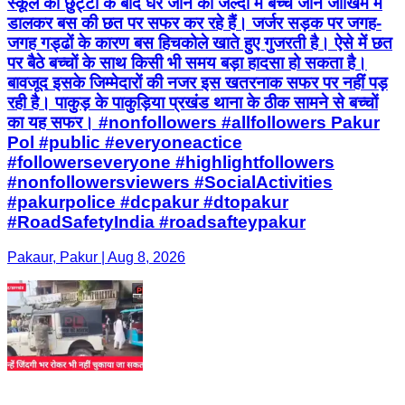
स्कूल की छुट्टी के बाद घर जाने की जल्दी में बच्चे जान जोखिम में
डालकर बस की छत पर सफर कर रहे हैं। जर्जर सड़क पर जगह-
जगह गड्ढों के कारण बस हिचकोले खाते हुए गुजरती है। ऐसे में छत
पर बैठे बच्चों के साथ किसी भी समय बड़ा हादसा हो सकता है।
बावजूद इसके जिम्मेदारों की नजर इस खतरनाक सफर पर नहीं पड़
रही है। पाकुड़ के पाकुड़िया प्रखंड थाना के ठीक सामने से बच्चों
का यह सफर। #nonfollowers #allfollowers Pakur
Pol #public #everyoneactice
#followerseveryone #highlightfollowers
#nonfollowersviewers #SocialActivities
#pakurpolice #dcpakur #dtopakur
#RoadSafetyIndia #roadsafteypakur
Pakaur, Pakur | Aug 8, 2026