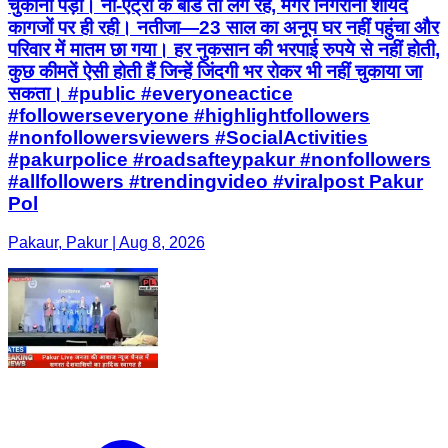
चुकाना पड़ा। नो-एंट्री के बोर्ड तो लगे रहे, मगर निगरानी शायद
कागजों पर ही रही। नतीजा—23 साल का अनूप घर नहीं पहुंचा और
परिवार में मातम छा गया। हर नुकसान की भरपाई रुपये से नहीं होती,
कुछ कीमतें ऐसी होती हैं जिन्हें जिंदगी भर रोकर भी नहीं चुकाया जा
सकता। #public #everyoneactice
#followerseveryone #highlightfollowers
#nonfollowersviewers #SocialActivities
#pakurpolice #roadsafteypakur #nonfollowers
#allfollowers #trendingvideo #viralpost Pakur
Pol
Pakaur, Pakur | Aug 8, 2026