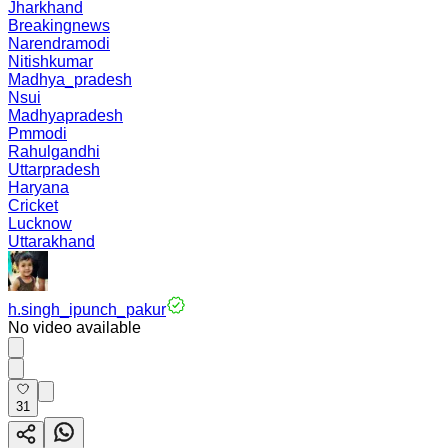
Jharkhand
Breakingnews
Narendramodi
Nitishkumar
Madhya_pradesh
Nsui
Madhyapradesh
Pmmodi
Rahulgandhi
Uttarpradesh
Haryana
Cricket
Lucknow
Uttarakhand
h.singh_ipunch_pakur
No video available
31