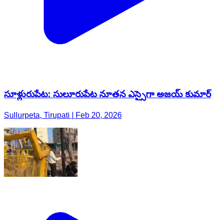
సూళ్లురుపేట: సులూరుపేట నూతన ఎస్సైగా అజయ్ కుమార్
Sullurpeta, Tirupati | Feb 20, 2026