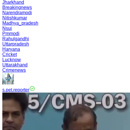
Jharkhand
Breakingnews
Narendramodi
Nitishkumar
Madhya_pradesh
Nsui
Pmmodi
Rahulgandhi
Uttarpradesh
Haryana
Cricket
Lucknow
Uttarakhand
Crimenews
s.pet.reporter