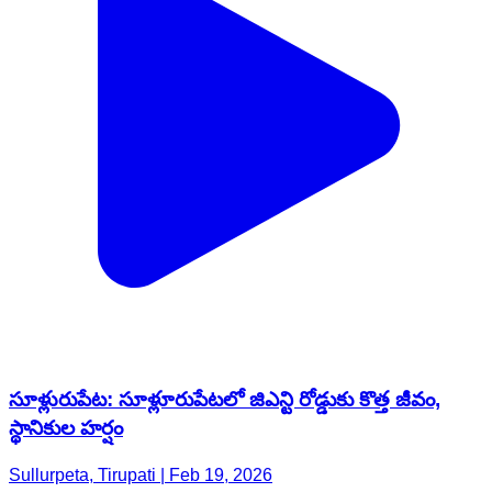
సూళ్లురుపేట: సూళ్లూరుపేటలో జిఎన్టి రోడ్డుకు కొత్త జీవం,
స్థానికుల హర్షం
Sullurpeta, Tirupati | Feb 19, 2026