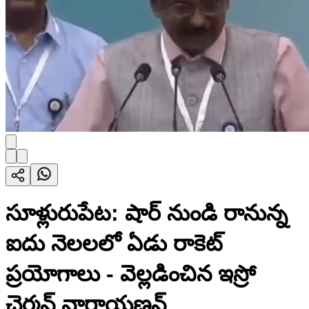
సూళ్లురుపేట: షార్ నుండి రానున్న
ఐదు నెలలలో ఏడు రాకెట్
ప్రయోగాలు - వెల్లడించిన ఇస్రో
చైర్మన్ నారాయణన్