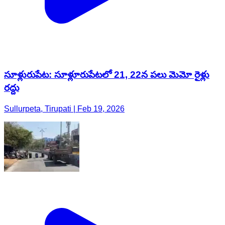
సూళ్లురుపేట: సూళ్లూరుపేటలో 21, 22న పలు మెమో రైళ్లు
రద్దు
Sullurpeta, Tirupati | Feb 19, 2026