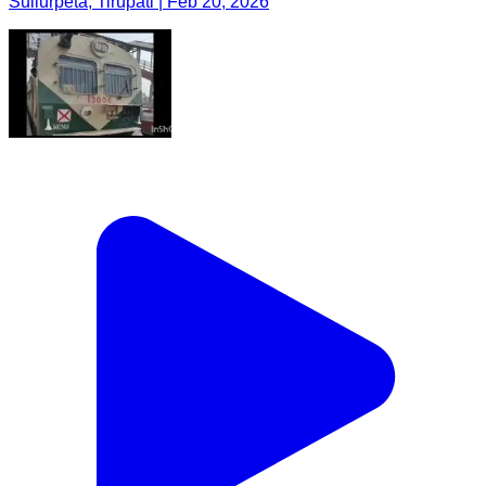
Sullurpeta, Tirupati | Feb 20, 2026