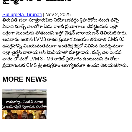
Sullurpeta, Tirupati
|
Nov 2, 2025
తిరుపతి జిల్లా సూళ్లూరుపేట నియోజకవర్గం శ్రీహరికోట నుండి వచ్చే
ఏడాది మార్చ్ నెలలోగా ఏడు రాకెట్ ప్రయోగాలు చేపట్టేందుకు ఇస్రో
లక్షంగా ముందుకు పోతుందని ఇస్రో చైర్మన్ నారాయణన్ తెలియజేసారు.
ఆదివారం జరిగిన LVM3 రాకెట్ ప్రయోగ విజయం తరువాత CMS 03
ఉపగ్రహాన్ని విజయవంతముగా అంతరిక్ష కక్షలో నిలిపిన సందర్భముగా
ఇస్రో చైర్మన్ నారాయణన్ మీడియాతో మాట్లాడారు. వచ్చే నెల రెండవ
వారం లో మరో LVM 3 - M6 రాకెట్ ప్రయోగం ఉంటుందని ఈ రోజు
ప్రయోగించిన CMS త్రీ ఉపగ్రహం ఆరోగ్యకరంగా ఉందని తెలియజేసారు.
MORE NEWS