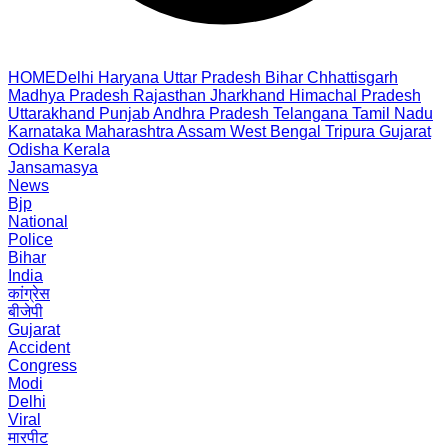
HOME
Delhi
Haryana
Uttar Pradesh
Bihar
Chhattisgarh
Madhya Pradesh
Rajasthan
Jharkhand
Himachal Pradesh
Uttarakhand
Punjab
Andhra Pradesh
Telangana
Tamil Nadu
Karnataka
Maharashtra
Assam
West Bengal
Tripura
Gujarat
Odisha
Kerala
Jansamasya
News
Bjp
National
Police
Bihar
India
कांग्रेस
बीजेपी
Gujarat
Accident
Congress
Modi
Delhi
Viral
मारपीट