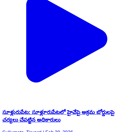
సూళ్లురుపేట: సూళ్లూరుపేటలో హైవేపై అక్రమ బోర్డులపై
చర్యలు చేపట్టిన అధికారులు