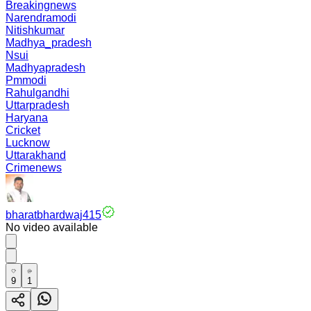
Breakingnews
Narendramodi
Nitishkumar
Madhya_pradesh
Nsui
Madhyapradesh
Pmmodi
Rahulgandhi
Uttarpradesh
Haryana
Cricket
Lucknow
Uttarakhand
Crimenews
bharatbhardwaj415
No video available
9
1