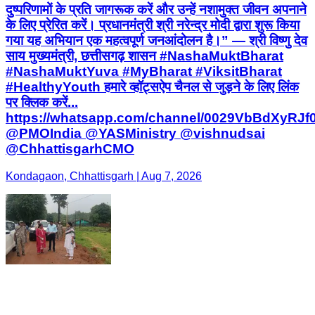
दुष्परिणामों के प्रति जागरूक करें और उन्हें नशामुक्त जीवन अपनाने
के लिए प्रेरित करें। प्रधानमंत्री श्री नरेन्द्र मोदी द्वारा शुरू किया
गया यह अभियान एक महत्वपूर्ण जनआंदोलन है।” — श्री विष्णु देव
साय मुख्यमंत्री, छत्तीसगढ़ शासन #NashaMuktBharat
#NashaMuktYuva #MyBharat #ViksitBharat
#HealthyYouth हमारे व्हॉट्सऐप चैनल से जुड़ने के लिए लिंक
पर क्लिक करें...
https://whatsapp.com/channel/0029VbBdXyRJ
@PMOIndia @YASMinistry @vishnudsai
@ChhattisgarhCMO
Kondagaon, Chhattisgarh | Aug 7, 2026