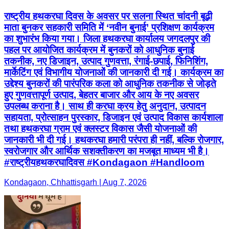
राष्ट्रीय हथकरघा दिवस के अवसर पर सलना स्थित चांदनी बूढ़ी
माता बुनकर सहकारी समिति में ‘नवीन बुनाई’ प्रशिक्षण कार्यक्रम
का शुभारंभ किया गया। जिला हथकरघा कार्यालय जगदलपुर की
पहल पर आयोजित कार्यक्रम में बुनकरों को आधुनिक बुनाई
तकनीक, नए डिजाइन, उत्पाद गुणवत्ता, रंगाई-छपाई, फिनिशिंग,
मार्केटिंग एवं विभागीय योजनाओं की जानकारी दी गई। कार्यक्रम का
उद्देश्य बुनकरों की पारंपरिक कला को आधुनिक तकनीक से जोड़ते
हुए गुणवत्तापूर्ण उत्पाद, बेहतर बाजार और आय के नए अवसर
उपलब्ध कराना है। साथ ही करघा क्रय हेतु अनुदान, उत्पादन
सहायता, प्रोत्साहन पुरस्कार, डिजाइन एवं उत्पाद विकास कार्यशाला
तथा हथकरघा ग्राम एवं क्लस्टर विकास जैसी योजनाओं की
जानकारी भी दी गई। हथकरघा हमारी परंपरा ही नहीं, बल्कि रोजगार,
स्वरोजगार और आर्थिक सशक्तीकरण का मजबूत माध्यम भी है।
#राष्ट्रीयहथकरघादिवस #Kondagaon #Handloom
Kondagaon, Chhattisgarh | Aug 7, 2026