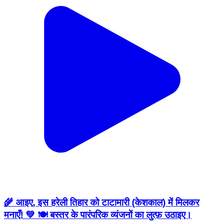
🌾 आइए, इस हरेली तिहार को टाटामारी (केशकाल) में मिलकर
मनाएँ! 💚 🍽️ बस्तर के पारंपरिक व्यंजनों का लुत्फ़ उठाइए।
(Food festival 2026) 🚶‍♂️ गेड़ी में चलने के अनुभव का रोमांच
महसूस कीजिए। 🌿 हरियाली, पहाड़ों और प्राकृतिक सौंदर्य के बीच
सुकून भरे पल बिताइए। 🎭 छत्तीसगढ़ की समृद्ध लोक संस्कृति,
परंपराओं और ग्रामीण जीवन से रूबरू होइए। 📍 स्थान: टाटामारी
इको पर्यटन केंद्र, केशकाल 📅 दिनांक: 12 अगस्त 2026 आप