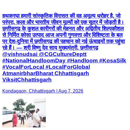
हथकरघा हमारी सांस्कृतिक विरासत की वह अमूल्य धरोहर है, जो
परंपरा, कला और भारतीय जीवन मूल्यों को एक सूत्र में जोड़ती है।
छत्तीसगढ़ के कुशल कारीगरों की मेहनत और अद्वितीय शिल्पकौशल
से निर्मित कोसा उत्पाद आज अपनी गुणवत्ता और विशिष्टता के बल
पर देश-दुनिया में छत्तीसगढ़ की पहचान को नई ऊंचाइयों तक पहुंचा
रहे हैं। — श्री विष्णु देव साय मुख्यमंत्री, छत्तीसगढ़
@vishnudsai @CGCultureDeptt
#NationalHandloomDay #Handloom #KosaSilk
#VocalForLocal #LocalForGlobal
AtmanirbharBharat Chhattisgarh
ViksitChhattisgarh
Kondagaon, Chhattisgarh | Aug 7, 2026