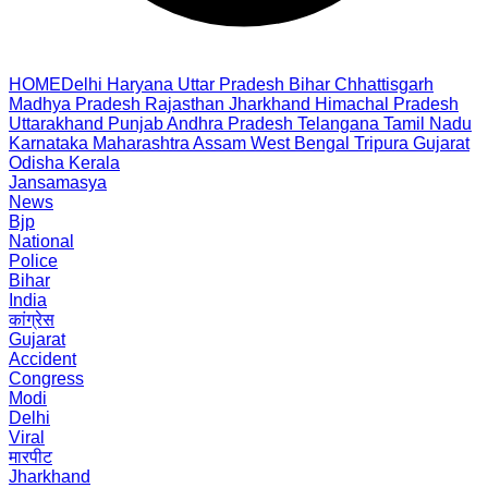
HOME
Delhi
Haryana
Uttar Pradesh
Bihar
Chhattisgarh
Madhya Pradesh
Rajasthan
Jharkhand
Himachal Pradesh
Uttarakhand
Punjab
Andhra Pradesh
Telangana
Tamil Nadu
Karnataka
Maharashtra
Assam
West Bengal
Tripura
Gujarat
Odisha
Kerala
Jansamasya
News
Bjp
National
Police
Bihar
India
कांग्रेस
Gujarat
Accident
Congress
Modi
Delhi
Viral
मारपीट
Jharkhand