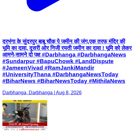
दरभंगा के सुंदरपुर बाबू चौक पे जमीन की जंग,एक तरफ मंदिर की
भूमि का दावा, दूसरी ओर निजी रयती जमीन का दावा ! भूमि को लेकर
आमने-सामने दो पक्ष #Darbhanga #DarbhangaNews
#Sundarpur #BapuChowk #LandDispute
#JameenVivad #RamJankiMandir
#UniversityThana #DarbhangaNewsToday
#BiharNews #BiharNewsToday #MithilaNews
Darbhanga, Darbhanga | Aug 8, 2026