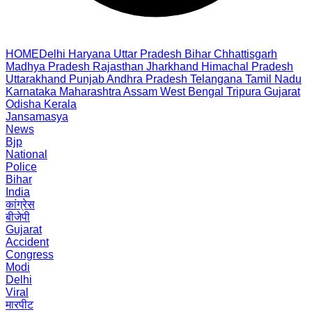
HOME
Delhi
Haryana
Uttar Pradesh
Bihar
Chhattisgarh
Madhya Pradesh
Rajasthan
Jharkhand
Himachal Pradesh
Uttarakhand
Punjab
Andhra Pradesh
Telangana
Tamil Nadu
Karnataka
Maharashtra
Assam
West Bengal
Tripura
Gujarat
Odisha
Kerala
Jansamasya
News
Bjp
National
Police
Bihar
India
कांग्रेस
बीजेपी
Gujarat
Accident
Congress
Modi
Delhi
Viral
मारपीट