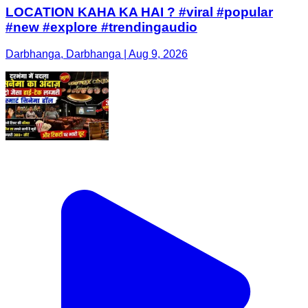
LOCATION KAHA KA HAI ? #viral #popular
#new #explore #trendingaudio
Darbhanga, Darbhanga | Aug 9, 2026