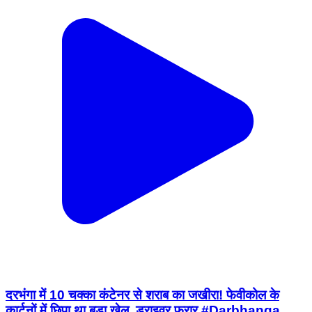
दरभंगा में 10 चक्का कंटेनर से शराब का जखीरा! फेवीकोल के
कार्टनों में छिपा था बड़ा खेल, ड्राइवर फरार #Darbhanga