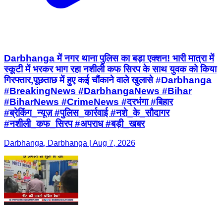
Darbhanga में नगर थाना पुलिस का बड़ा एक्शन! भारी मात्रा में
स्कूटी में भरकर भाग रहा नशीली कफ सिरप के साथ युवक को किया
गिरफ्तार,पूछताछ में हुए कई चौंकाने वाले खुलासे #Darbhanga
#BreakingNews #DarbhangaNews #Bihar
#BiharNews #CrimeNews #दरभंगा #बिहार
#ब्रेकिंग_न्यूज़ #पुलिस_कार्रवाई #नशे_के_सौदागर
#नशीली_कफ_सिरप #अपराध #बड़ी_खबर
Darbhanga, Darbhanga | Aug 7, 2026