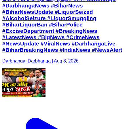
#DarbhangaNews #BiharNews
#BiharNewsUpdate #LiquorSeized
#AlcoholSeizure #LiquorSmuggling
#BiharLiquorBan #BiharPolice
#ExciseDepartment #BreakingNews
#LatestNews #BigNews #CrimeNews
#NewsUpdate #ViralNews #DarbhangaLive
#BiharBreakingNews #IndiaNews #NewsAlert
Darbhanga, Darbhanga | Aug 8, 2026