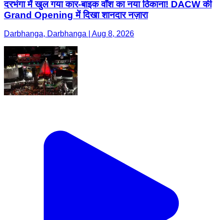
दरभंगा में खुल गया कार-बाइक वॉश का नया ठिकाना! DACW की
Grand Opening में दिखा शानदार नज़ारा
Darbhanga, Darbhanga | Aug 8, 2026