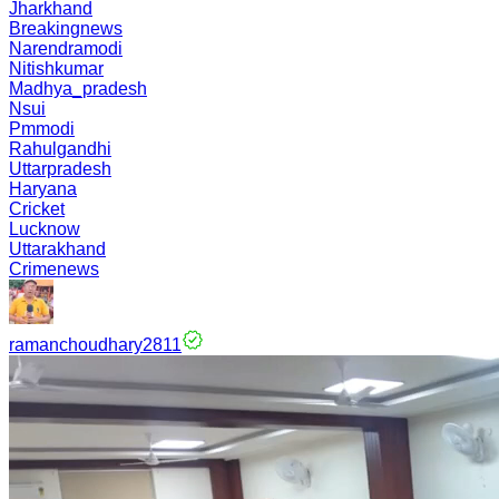
Jharkhand
Breakingnews
Narendramodi
Nitishkumar
Madhya_pradesh
Nsui
Pmmodi
Rahulgandhi
Uttarpradesh
Haryana
Cricket
Lucknow
Uttarakhand
Crimenews
ramanchoudhary2811