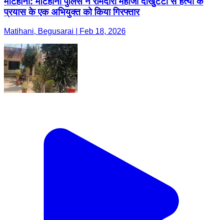
मटिहानी: मटिहानी पुलिस ने रामदीरी महाजी दोखुुटटी से हत्या के
प्रयास के एक अभियुक्त को किया गिरफ्तार
Matihani, Begusarai | Feb 18, 2026