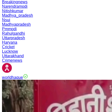
Breakingnews
Narendramodi
Nitishkumar
Madhya_pradesh
Nsui
Madhyapradesh
Pmmodi
Rahulgandhi
Uttarpradesh
Haryana
Cricket
Lucknow
Uttarakhand
Crimenews
worldhaque