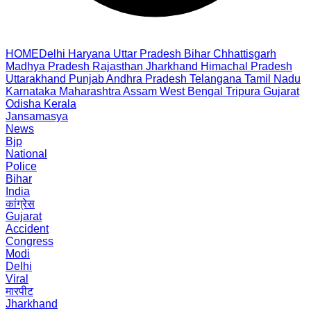
HOME
Delhi
Haryana
Uttar Pradesh
Bihar
Chhattisgarh
Madhya Pradesh
Rajasthan
Jharkhand
Himachal Pradesh
Uttarakhand
Punjab
Andhra Pradesh
Telangana
Tamil Nadu
Karnataka
Maharashtra
Assam
West Bengal
Tripura
Gujarat
Odisha
Kerala
Jansamasya
News
Bjp
National
Police
Bihar
India
कांग्रेस
Gujarat
Accident
Congress
Modi
Delhi
Viral
मारपीट
Jharkhand