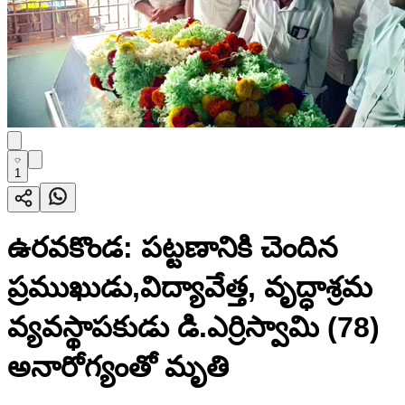
1
ఉరవకొండ: పట్టణానికి చెందిన
ప్రముఖుడు,విద్యావేత్త, వృద్ధాశ్రమ
వ్యవస్థాపకుడు డి.ఎర్రిస్వామి (78)
అనారోగ్యంతో మృతి