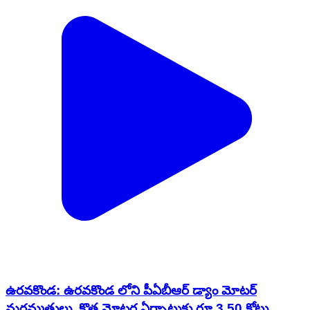
ఉరవకొండ: ఉరవకొండ లోని పీఏబీఆర్ డ్యాం మోటర్
మరమ్మతులు, కొత్త మోటర్ల ఏర్పాటుకు రూ.3.50 కోట్లు