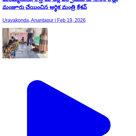
మంజూరు చేయించిన ఆర్థిక మంత్రి కేశవ్
Uravakonda, Anantapur | Feb 19, 2026