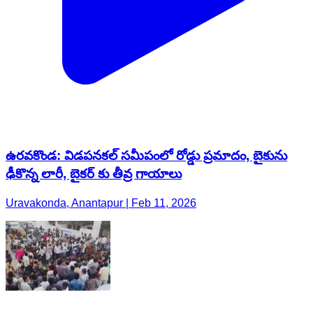
ఉరవకొండ: విడపనకల్ సమీపంలో రోడ్డు ప్రమాదం, బైకును
ఢీకొన్న లారీ, బైకర్ కు తీవ్ర గాయాలు
Uravakonda, Anantapur | Feb 11, 2026