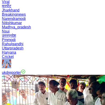
Viral
मारपीट
Jharkhand
Breakingnews
Narendramodi
Nitishkumar
Madhya_pradesh
Nsui
उत्तरप्रदेश
Pmmodi
Rahulgandhi
Uttarpradesh
Haryana
Cricket
ukdreporter