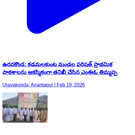
ఉరవకొండ: కడమలకుంట మండల పరిషత్ ప్రాథమిక
పాఠశాలను ఆకస్మికంగా తనిఖీ చేసిన ఎంఈఓ తిమ్మప్ప
Uravakonda, Anantapur | Feb 19, 2026