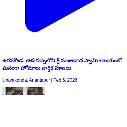
ఉరవకొండ: బెళుగుప్పలోని శ్రీ మంజునాథ స్వామి ఆలయంలో
ఘనంగా హోమాలు వార్షిక పూజలు
Uravakonda, Anantapur | Feb 6, 2026