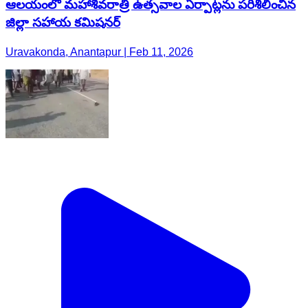
ఆలయంలో మహాశివరాత్రి ఉత్సవాల ఏర్పాట్లను పరిశీలించిన
జిల్లా సహాయ కమిషనర్
Uravakonda, Anantapur | Feb 11, 2026