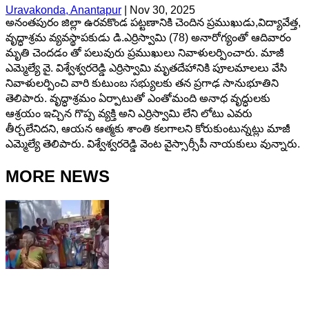
Uravakonda, Anantapur
|
Nov 30, 2025
అనంతపురం జిల్లా ఉరవకొండ పట్టణానికి చెందిన ప్రముఖుడు,విద్యావేత్త,
వృద్ధాశ్రమ వ్యవస్థాపకుడు డి.ఎర్రిస్వామి (78) అనారోగ్యంతో ఆదివారం
మృతి చెందడం తో పలువురు ప్రముఖులు నివాళులర్పించారు. మాజీ
ఎమ్మెల్యే వై. విశ్వేశ్వరరెడ్డి ఎర్రిస్వామి మృతదేహానికి పూలమాలలు వేసి
నివాళులర్పించి వారి కుటుంబ సభ్యులకు తన ప్రగాఢ సానుభూతిని
తెలిపారు. వృద్ధాశ్రమం ఏర్పాటుతో ఎంతోమంది అనాధ వృద్ధులకు
ఆశ్రయం ఇచ్చిన గొప్ప వ్యక్తి అని ఎర్రిస్వామి లేని లోటు ఎవరు
తీర్చలేనిదని, ఆయన ఆత్మకు శాంతి కలగాలని కోరుకుంటున్నట్లు మాజీ
ఎమ్మెల్యే తెలిపారు. విశ్వేశ్వరరెడ్డి వెంట వైస్సార్సీపీ నాయకులు వున్నారు.
MORE NEWS