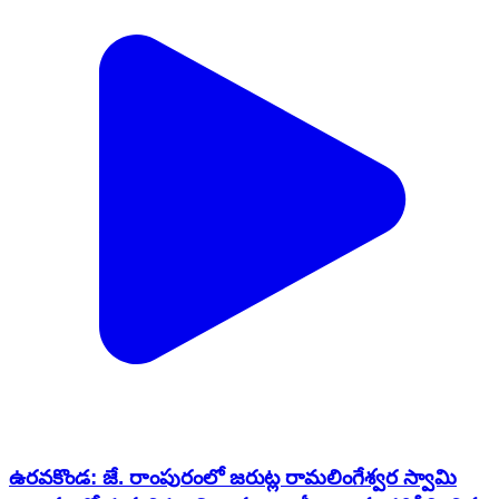
ఉరవకొండ: జే. రాంపురంలో జరుట్ల రామలింగేశ్వర స్వామి