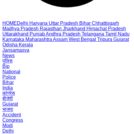
HOME
Delhi
Haryana
Uttar Pradesh
Bihar
Chhattisgarh
Madhya Pradesh
Rajasthan
Jharkhand
Himachal Pradesh
Uttarakhand
Punjab
Andhra Pradesh
Telangana
Tamil Nadu
Karnataka
Maharashtra
Assam
West Bengal
Tripura
Gujarat
Odisha
Kerala
Jansamasya
News
पुलिस
Bjp
National
Police
Bihar
India
कांग्रेस
बीजेपी
Gujarat
भाजपा
Accident
Congress
Modi
Delhi