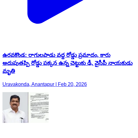
ఉరవకొండ: రాగులపాడు వద్ద రోడ్డు ప్రమాదం, కారు
అదుపుతప్పి రోడ్డు పక్కన ఉన్న చెట్టుకు ఢీ, వైసీపీ నాయకుడు
మృతి
Uravakonda, Anantapur | Feb 20, 2026