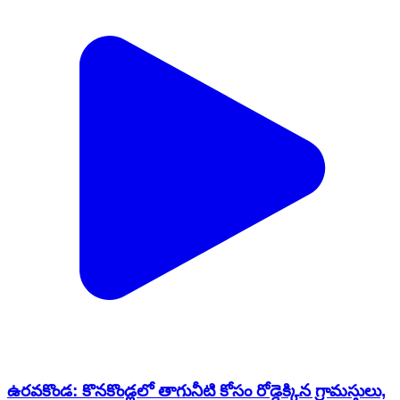
ఉరవకొండ: కొనకొండ్లలో తాగునీటి కోసం రోడ్డెక్కిన గ్రామస్తులు,