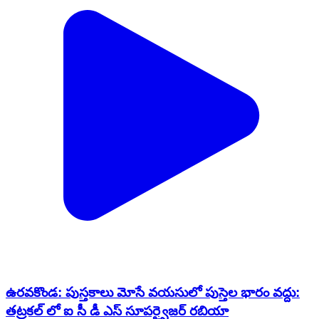
ఉరవకొండ: పుస్తకాలు మోసే వయసులో పుస్తెల భారం వద్దు:
తట్రకల్ లో ఐ సీ డీ ఎస్ సూపర్వైజర్ రబియా