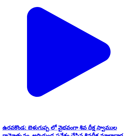
ఉరవకొండ: బెళుగుప్ప లో వైభవంగా శివ దీక్ష స్వాముల
గ్రామోత్సవం, అగ్నిగుండ ప్రవేశం చేసిన శివదీక్ష మాలాధార