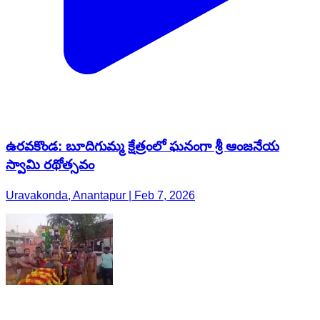
ఉరవకొండ: బూదిగుమ్మ క్షేత్రంలో ఘనంగా శ్రీ ఆంజనేయ
స్వామి రథోత్సవం
Uravakonda, Anantapur | Feb 7, 2026