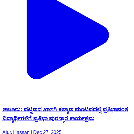
ಆಲೂರು: ಪಟ್ಟಣದ ಖಾಸಗಿ ಕಲ್ಯಾಣ ಮಂಟಪದಲ್ಲಿ ಪ್ರತಿಭಾವಂತ
ವಿದ್ಯಾರ್ಥಿಗಳಿಗೆ ಪ್ರತಿಭಾ ಪುರಸ್ಕಾರ ಕಾರ್ಯಕ್ರಮ
Alur, Hassan | Dec 27, 2025