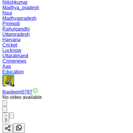
Nitishkumar
Madhya_pradesh
Nsui
Madhyapradesh
Pmmodi
Rahulgandhi
Uttarpradesh
Haryana
Cricket
Lucknow
Uttarakhand
Crimenews
Aap
Education
thasleem0787
No video available
3