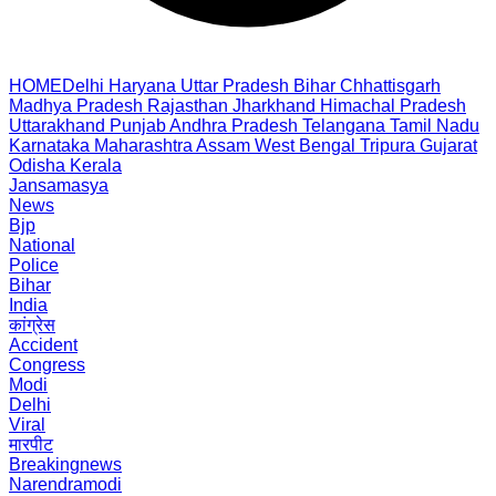
HOME
Delhi
Haryana
Uttar Pradesh
Bihar
Chhattisgarh
Madhya Pradesh
Rajasthan
Jharkhand
Himachal Pradesh
Uttarakhand
Punjab
Andhra Pradesh
Telangana
Tamil Nadu
Karnataka
Maharashtra
Assam
West Bengal
Tripura
Gujarat
Odisha
Kerala
Jansamasya
News
Bjp
National
Police
Bihar
India
कांग्रेस
Accident
Congress
Modi
Delhi
Viral
मारपीट
Breakingnews
Narendramodi