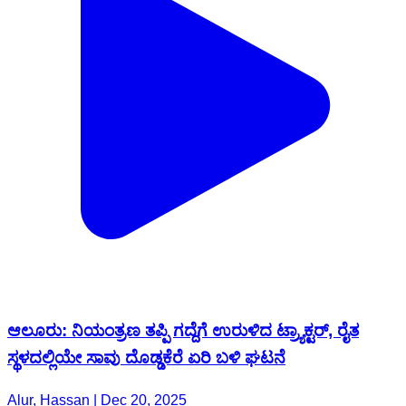
ಆಲೂರು: ನಿಯಂತ್ರಣ ತಪ್ಪಿ ಗದ್ದೆಗೆ ಉರುಳಿದ ಟ್ರ್ಯಾಕ್ಟರ್, ರೈತ
ಸ್ಥಳದಲ್ಲಿಯೇ ಸಾವು ದೊಡ್ಡಕೆರೆ ಏರಿ ಬಳಿ ಘಟನೆ
Alur, Hassan | Dec 20, 2025