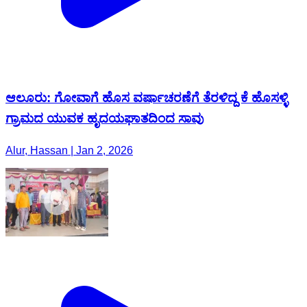
ಆಲೂರು: ಗೋವಾಗೆ ಹೊಸ ವರ್ಷಾಚರಣೆಗೆ ತೆರಳಿದ್ದ ಕೆ ಹೊಸಳ್ಳಿ
ಗ್ರಾಮದ ಯುವಕ ಹೃದಯಘಾತದಿಂದ ಸಾವು
Alur, Hassan | Jan 2, 2026