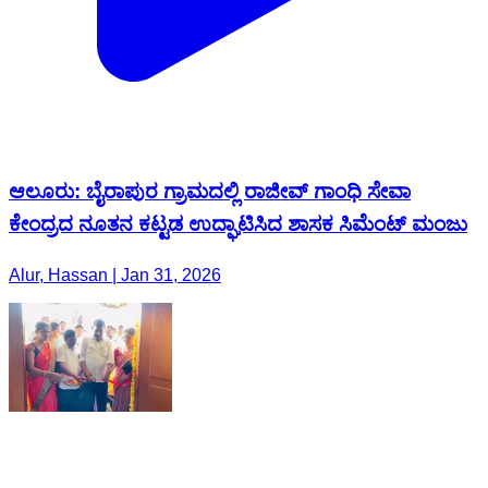
ಆಲೂರು: ಬೈರಾಪುರ ಗ್ರಾಮದಲ್ಲಿ ರಾಜೀವ್ ಗಾಂಧಿ ಸೇವಾ
ಕೇಂದ್ರದ ನೂತನ ಕಟ್ಟಡ ಉದ್ಘಾಟಿಸಿದ ಶಾಸಕ ಸಿಮೆಂಟ್ ಮಂಜು
Alur, Hassan | Jan 31, 2026