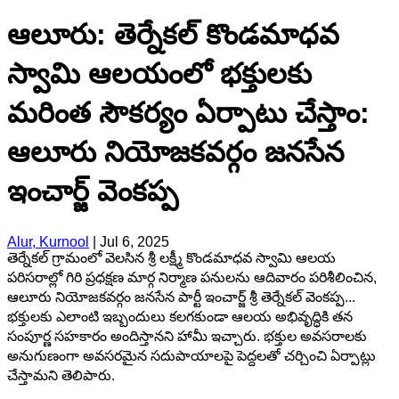
ఆలూరు: తెర్నేకల్ కొండమాధవ
స్వామి ఆలయంలో భక్తులకు
మరింత సౌకర్యం ఏర్పాటు చేస్తాం:
ఆలూరు నియోజకవర్గం జనసేన
ఇంచార్జ్ వెంకప్ప
Alur, Kurnool
|
Jul 6, 2025
తెర్నేకల్ గ్రామంలో వెలసిన శ్రీ లక్ష్మీ కొండమాధవ స్వామి ఆలయ
పరిసరాల్లో గిరి ప్రధక్షణ మార్గ నిర్మాణ పనులను ఆదివారం పరిశీలించిన,
ఆలూరు నియోజకవర్గం జనసేన పార్టీ ఇంచార్జ్ శ్రీ తెర్నేకల్ వెంకప్ప...
భక్తులకు ఎలాంటి ఇబ్బందులు కలగకుండా ఆలయ అభివృద్ధికి తన
సంపూర్ణ సహకారం అందిస్తానని హామీ ఇచ్చారు. భక్తుల అవసరాలకు
అనుగుణంగా అవసరమైన సదుపాయాలపై పెద్దలతో చర్చించి ఏర్పాట్లు
చేస్తామని తెలిపారు.