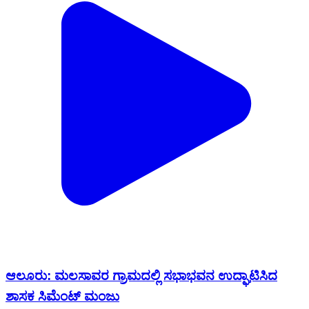
ಆಲೂರು: ಮಲಸಾವರ ಗ್ರಾಮದಲ್ಲಿ ಸಭಾಭವನ ಉದ್ಘಾಟಿಸಿದ
ಶಾಸಕ ಸಿಮೆಂಟ್ ಮಂಜು