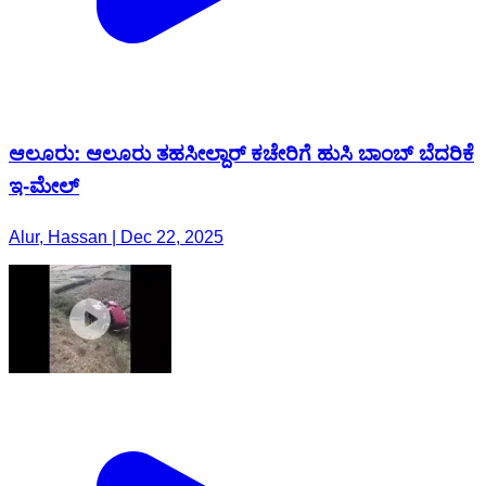
ಆಲೂರು: ಆಲೂರು ತಹಸೀಲ್ದಾರ್ ಕಚೇರಿಗೆ ಹುಸಿ ಬಾಂಬ್ ಬೆದರಿಕೆ
ಇ-ಮೇಲ್
Alur, Hassan | Dec 22, 2025