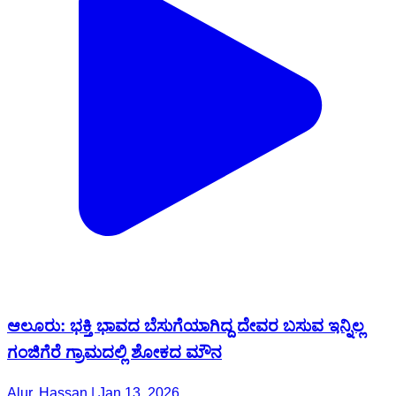
ಆಲೂರು: ಭಕ್ತಿ ಭಾವದ ಬೆಸುಗೆಯಾಗಿದ್ದ ದೇವರ ಬಸುವ ಇನ್ನಿಲ್ಲ
ಗಂಜಿಗೆರೆ ಗ್ರಾಮದಲ್ಲಿ ಶೋಕದ ಮೌನ
Alur, Hassan | Jan 13, 2026