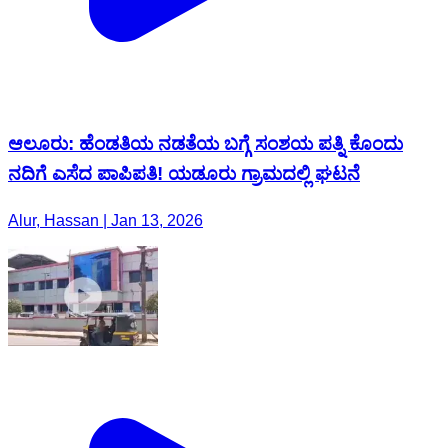
ಆಲೂರು: ಹೆಂಡತಿಯ ನಡತೆಯ ಬಗ್ಗೆ ಸಂಶಯ ಪತ್ನಿ ಕೊಂದು
ನದಿಗೆ ಎಸೆದ ಪಾಪಿಪತಿ! ಯಡೂರು ಗ್ರಾಮದಲ್ಲಿ ಘಟನೆ
Alur, Hassan | Jan 13, 2026