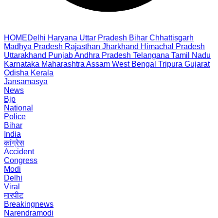
HOME
Delhi
Haryana
Uttar Pradesh
Bihar
Chhattisgarh
Madhya Pradesh
Rajasthan
Jharkhand
Himachal Pradesh
Uttarakhand
Punjab
Andhra Pradesh
Telangana
Tamil Nadu
Karnataka
Maharashtra
Assam
West Bengal
Tripura
Gujarat
Odisha
Kerala
Jansamasya
News
Bjp
National
Police
Bihar
India
कांग्रेस
Accident
Congress
Modi
Delhi
Viral
मारपीट
Breakingnews
Narendramodi