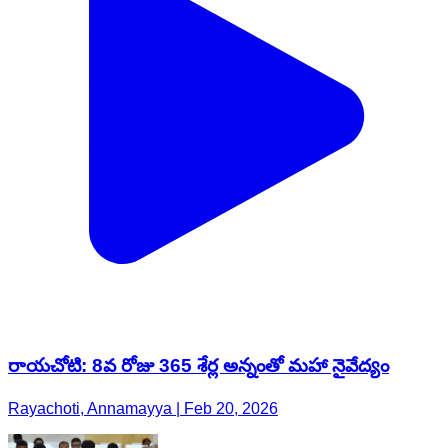
రాయచోటి: 8వ రోజు 365 శేర్ల అన్నంతో మహా నైవేద్యం
Rayachoti, Annamayya | Feb 20, 2026