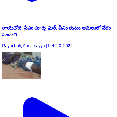
రాయచోటి: పీఎం సూర్య ఘర్, పీఎం కుసుం అమలులో వేగం
పెంచాలి
Rayachoti, Annamayya | Feb 20, 2026