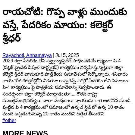
రాయచోటి: గొప్ప వాళ్లు ముందుకు
వస్తే, పేదరికం మాయం: కలెక్టర్
శ్రీధర్
Rayachoti, Annamayya
|
Jul 5, 2025
2029 కల్లా పేదరికం లేని స్వర్ణాంధ్రప్రదేశ్ సాధించడమే లక్ష్యంగా పి-4
(పబ్లిక్ ప్రైవేట్ పీపుల్ పార్ట్నర్షిప్) కార్యక్రమం నిర్వహిస్తున్నట్లుగా జిల్లా
కలెక్టర్ శ్రీధర్ చామకూరి పాత్రికేయ సమావేశంలో పేర్కొన్నారు. శనివారం
రాయచోటి కలెక్టరేట్లోని వీడియో కాన్ఫరెన్స్ హాల్లో పేదరికం లేని సమాజం-
పి-4 కార్యక్రమం పై పాత్రికేయ సమావేశాన్ని నిర్వహించారు. ఈ
సందర్భంగా జిల్లా కలెక్టర్ మాట్లాడుతూ.... గౌరవ రాష్ట్ర
ముఖ్యమంత్రివర్యులు నారా చంద్రబాబు నాయుడు గారి ఆలోచన నుండి
పుట్టిన పి 4 కార్యక్రమంలో సమాజంలో ఉన్నత స్థితిలో ఉన్న 10 శాతం
మంది అట్టడుగునున్న 20 శాతం మందిని దత్తత తీసుకొని
#
other
MORE NEWS