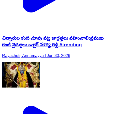
చిన్నారుల కంటి చూపు పట్ల జాగ్రత్తలు వహించాలి:ప్రముఖ
కంటి వైద్యులు డాక్టర్ మౌర్య రెడ్డి #trending
Rayachoti, Annamayya | Jun 30, 2026