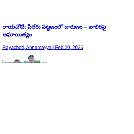
రాయచోటి: పీలేరు పట్టణంలో దారుణం – బాలికపై
అఘాయిత్యం
Rayachoti, Annamayya | Feb 20, 2026