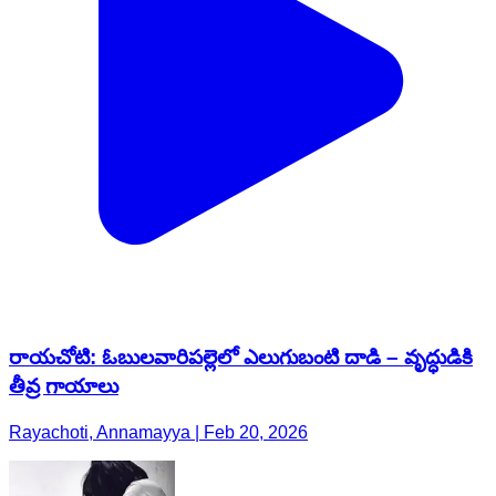
రాయచోటి: ఓబులవారిపల్లెలో ఎలుగుబంటి దాడి – వృద్ధుడికి
తీవ్ర గాయాలు
Rayachoti, Annamayya | Feb 20, 2026