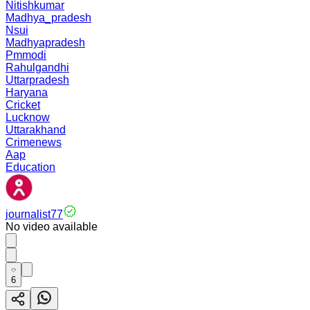
Nitishkumar
Madhya_pradesh
Nsui
Madhyapradesh
Pmmodi
Rahulgandhi
Uttarpradesh
Haryana
Cricket
Lucknow
Uttarakhand
Crimenews
Aap
Education
journalist77
No video available
6