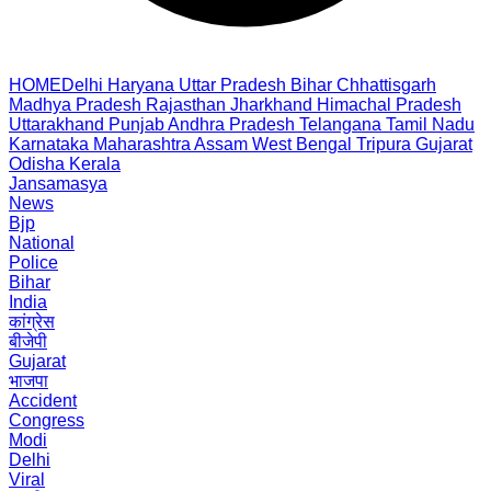
HOME
Delhi
Haryana
Uttar Pradesh
Bihar
Chhattisgarh
Madhya Pradesh
Rajasthan
Jharkhand
Himachal Pradesh
Uttarakhand
Punjab
Andhra Pradesh
Telangana
Tamil Nadu
Karnataka
Maharashtra
Assam
West Bengal
Tripura
Gujarat
Odisha
Kerala
Jansamasya
News
Bjp
National
Police
Bihar
India
कांग्रेस
बीजेपी
Gujarat
भाजपा
Accident
Congress
Modi
Delhi
Viral