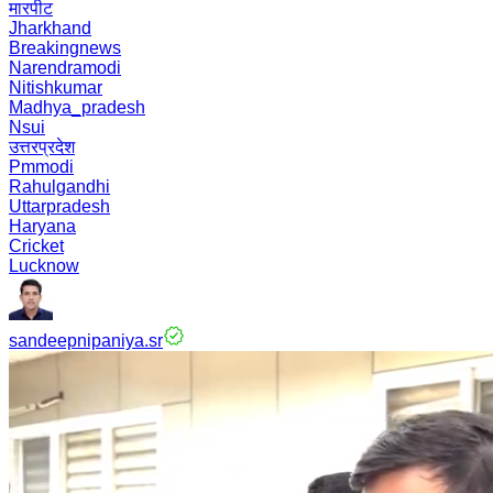
मारपीट
Jharkhand
Breakingnews
Narendramodi
Nitishkumar
Madhya_pradesh
Nsui
उत्तरप्रदेश
Pmmodi
Rahulgandhi
Uttarpradesh
Haryana
Cricket
Lucknow
sandeepnipaniya.sr