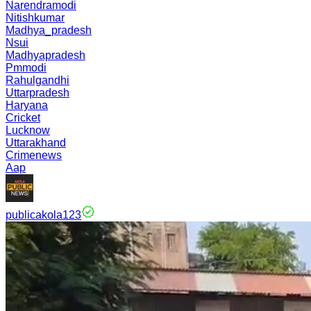
Narendramodi
Nitishkumar
Madhya_pradesh
Nsui
Madhyapradesh
Pmmodi
Rahulgandhi
Uttarpradesh
Haryana
Cricket
Lucknow
Uttarakhand
Crimenews
Aap
publicakola123