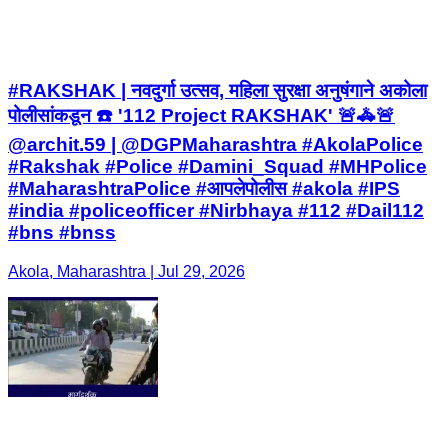
#RAKSHAK | नवदुर्गा उत्सव, महिला सुरक्षा अनुषंगाने अकोला
पोलीसांकडून ☎️ '112 Project RAKSHAK' 🚨🚓🚨
@archit.59 | @DGPMaharashtra #AkolaPolice
#Rakshak #Police #Damini_Squad #MHPolice
#MaharashtraPolice #आपलेपोलीस #akola #IPS
#india #policeofficer #Nirbhaya #112 #Dail112
#bns #bnss
Akola, Maharashtra | Jul 29, 2026