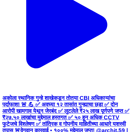
अकोला स्थानिक गुन्हे शाखेकडून तोतया CBI अधिकाऱ्यांचा
पर्दाफाश! 🚨 💪 ✅ अवघ्या १२ तासांत गुन्ह्याचा छडा ✅ दोन
आरोपी खामगाव येथून जेरबंद ✅ लुटलेले ₹२५ लाख पूर्णपणे जप्त ✅
₹२७.५० लाखांचा मुद्देमाल हस्तगत ✅ ५० हून अधिक CCTV
फुटेजचे विश्लेषण ✅ तांत्रिक व गोपनीय माहितीच्या आधारे यशस्वी
तपास 🚨वेगवान कारवाई • १००% मुद्देमाल जप्त! @archit.59 |