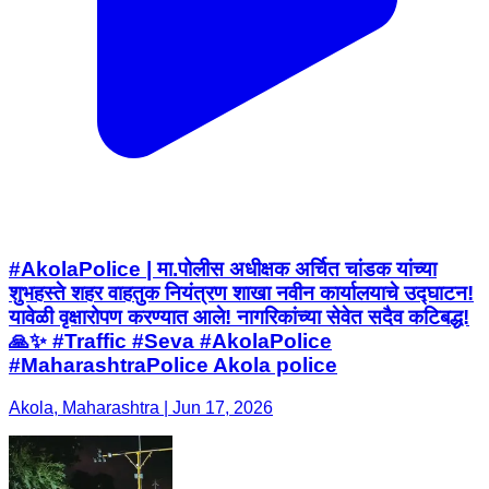
#AkolaPolice | मा.पोलीस अधीक्षक अर्चित चांडक यांच्या
शुभहस्ते शहर वाहतुक नियंत्रण शाखा नवीन कार्यालयाचे उद्घाटन!
यावेळी वृक्षारोपण करण्यात आले! नागरिकांच्या सेवेत सदैव कटिबद्ध!
🙏✨ #Traffic #Seva #AkolaPolice
#MaharashtraPolice Akola police
Akola, Maharashtra | Jun 17, 2026