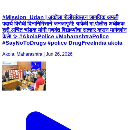
#Mission_Udan | अकोला पोलीसांकडून जागतिक अमली
पदार्थ विरोधी दिनानिमित्ताने जनजागृती! यावेळी मा.पोलीस अधीक्षक
श्री.अर्चित चांडक यांनी गुणवंत विद्यार्थ्यांचा सत्कार करून मार्गदर्शन
केले! ✨ #AkolaPolice #MaharashtraPolice
#SayNoToDrugs #police DrugFreeIndia akola
Akola, Maharashtra | Jun 26, 2026