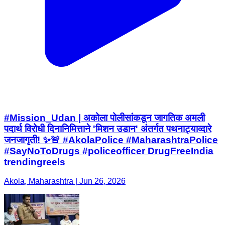
#Mission_Udan | अकोला पोलीसांकडून जागतिक अमली
पदार्थ विरोधी दिनानिमित्ताने 'मिशन उडान' अंतर्गत पथनाट्याव्दारे
जनजागृती! ✨🚨 #AkolaPolice #MaharashtraPolice
#SayNoToDrugs #policeofficer DrugFreeIndia
trendingreels
Akola, Maharashtra | Jun 26, 2026