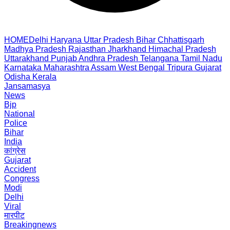
HOME
Delhi
Haryana
Uttar Pradesh
Bihar
Chhattisgarh
Madhya Pradesh
Rajasthan
Jharkhand
Himachal Pradesh
Uttarakhand
Punjab
Andhra Pradesh
Telangana
Tamil Nadu
Karnataka
Maharashtra
Assam
West Bengal
Tripura
Gujarat
Odisha
Kerala
Jansamasya
News
Bjp
National
Police
Bihar
India
कांग्रेस
Gujarat
Accident
Congress
Modi
Delhi
Viral
मारपीट
Breakingnews