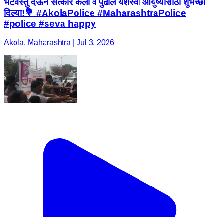
भेटवस्तु देऊन सत्कार केला व पुढील यशस्वी आयुष्यासाठी शुभेच्छा
दिल्या!💐 #AkolaPolice #MaharashtraPolice
#police #seva happy
Akola, Maharashtra | Jul 3, 2026