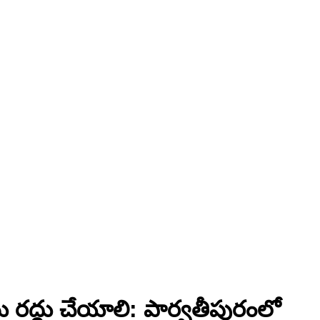
ు రద్దు చేయాలి: పార్వతీపురంలో