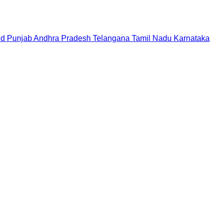
nd
Punjab
Andhra Pradesh
Telangana
Tamil Nadu
Karnataka