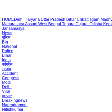
HOME
Delhi
Haryana
Uttar Pradesh
Bihar
Chhattisgarh
Madhy
Maharashtra
Assam
West Bengal
Tripura
Gujarat
Odisha
Kera
Jansamasya
News
पुलिस
Bjp
National
Police
Bihar
India
कांग्रेस
भाजपा
Accident
Congress
Modi
Delhi
Viral
मारपीट
Breakingnews
Narendramodi
Nitishkumar