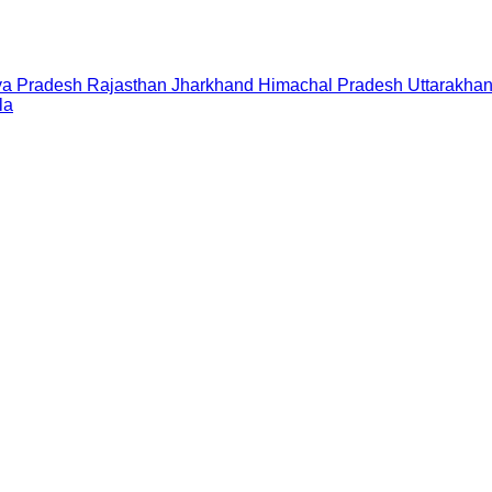
a Pradesh
Rajasthan
Jharkhand
Himachal Pradesh
Uttarakha
la