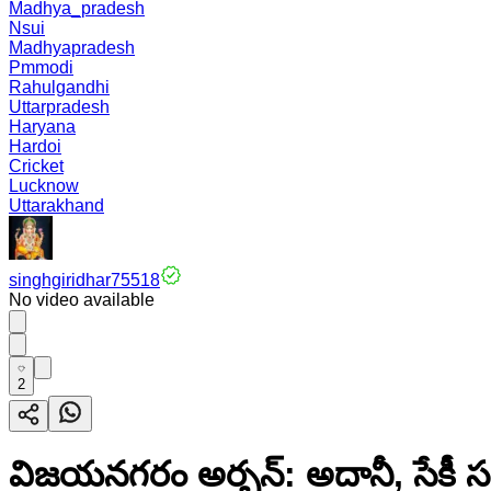
Madhya_pradesh
Nsui
Madhyapradesh
Pmmodi
Rahulgandhi
Uttarpradesh
Haryana
Hardoi
Cricket
Lucknow
Uttarakhand
singhgiridhar75518
No video available
2
విజయనగరం అర్బన్: అదానీ, సేకీ సం