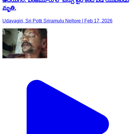
ఉదయగిరి: వింజమూరు లో బస్సు టైర్ కింద పడి యువకుడు
మృతి.
Udayagiri, Sri Potti Sriramulu Nellore | Feb 17, 2026