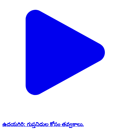
ఉదయగిరి: గుప్తనిధుల కోసం తవ్వకాలు.