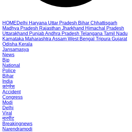
HOME
Delhi
Haryana
Uttar Pradesh
Bihar
Chhattisgarh
Madhya Pradesh
Rajasthan
Jharkhand
Himachal Pradesh
Uttarakhand
Punjab
Andhra Pradesh
Telangana
Tamil Nadu
Karnataka
Maharashtra
Assam
West Bengal
Tripura
Gujarat
Odisha
Kerala
Jansamasya
News
Bjp
National
Police
Bihar
India
कांग्रेस
Accident
Congress
Modi
Delhi
Viral
मारपीट
Breakingnews
Narendramodi