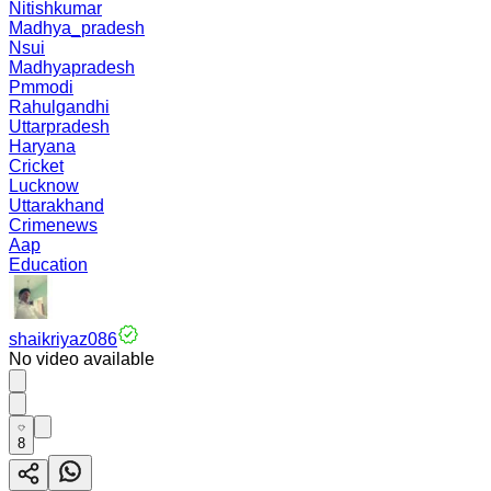
Nitishkumar
Madhya_pradesh
Nsui
Madhyapradesh
Pmmodi
Rahulgandhi
Uttarpradesh
Haryana
Cricket
Lucknow
Uttarakhand
Crimenews
Aap
Education
shaikriyaz086
No video available
8