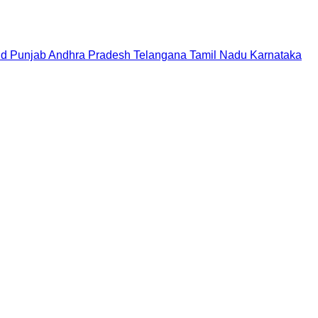
nd
Punjab
Andhra Pradesh
Telangana
Tamil Nadu
Karnataka