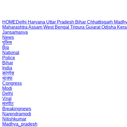
HOME
Delhi
Haryana
Uttar Pradesh
Bihar
Chhattisgarh
Madhy
Maharashtra
Assam
West Bengal
Tripura
Gujarat
Odisha
Kera
Jansamasya
News
पुलिस
Bjp
National
Police
Bihar
India
कांग्रेस
भाजपा
Congress
Modi
Delhi
Viral
मारपीट
Breakingnews
Narendramodi
Nitishkumar
Madhya_pradesh