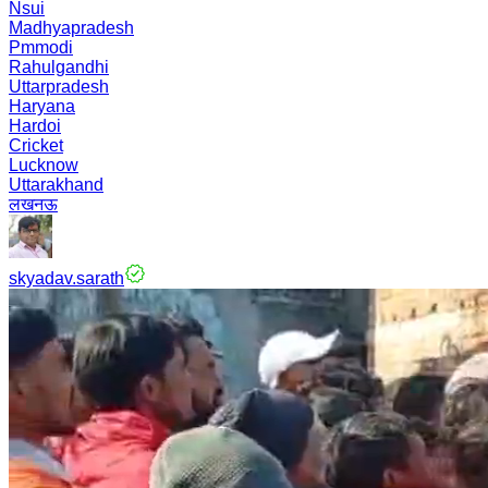
Nsui
Madhyapradesh
Pmmodi
Rahulgandhi
Uttarpradesh
Haryana
Hardoi
Cricket
Lucknow
Uttarakhand
लखनऊ
skyadav.sarath