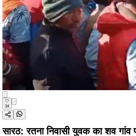
34
सारठ: रतना निवासी युवक का शव गांव पह