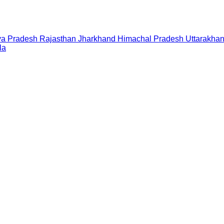
a Pradesh
Rajasthan
Jharkhand
Himachal Pradesh
Uttarakha
la