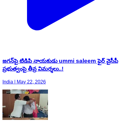
జగన్‌పై టిడిపి నాయకుడు ummi saleem ఫైర్ వైసీపీ
ప్రభుత్వంపై తీవ్ర విమర్శలు..!
India | May 22, 2026