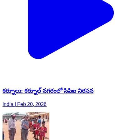
కర్నూలు: కర్నూల్ నగరంలో సిపిఐ నిరసన
India | Feb 20, 2026