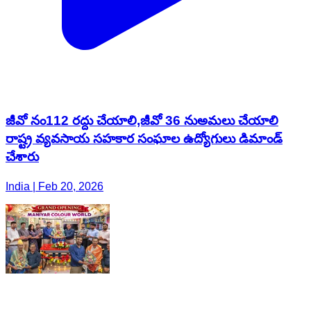
జీవో నం112 రద్దు చేయాలి,జీవో 36 నుఅమలు చేయాలి
రాష్ట్ర వ్యవసాయ సహకార సంఘాల ఉద్యోగులు డిమాండ్
చేశారు
India | Feb 20, 2026