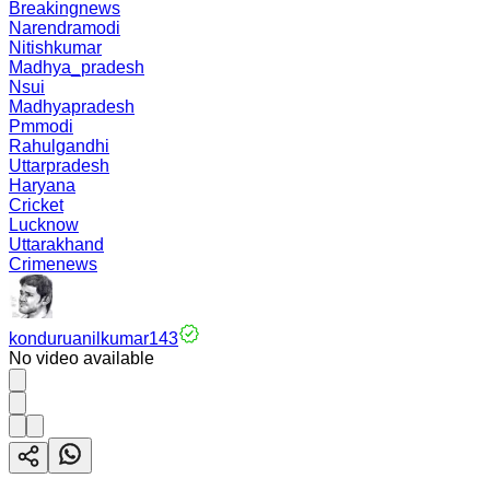
Breakingnews
Narendramodi
Nitishkumar
Madhya_pradesh
Nsui
Madhyapradesh
Pmmodi
Rahulgandhi
Uttarpradesh
Haryana
Cricket
Lucknow
Uttarakhand
Crimenews
konduruanilkumar143
No video available