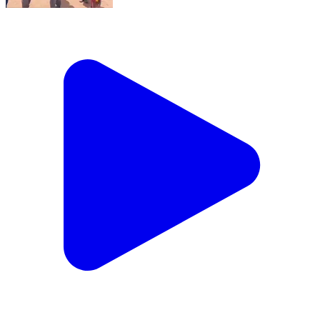
కర్నూలు: క్రీడాలో పాల్గొంటేనే విద్యార్థుల్లో ఏకాగ్రత పెరుగుతుంది
: ప్రముఖ డాక్టర్ శంకర్ శర్మ
India | Feb 20, 2026