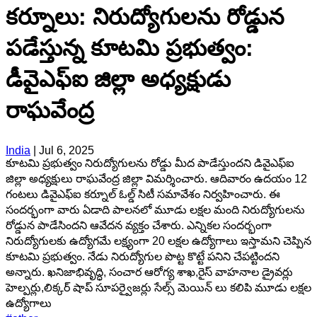
కర్నూలు: నిరుద్యోగులను రోడ్డున
పడేస్తున్న కూటమి ప్రభుత్వం:
డీవైఎఫ్ఐ జిల్లా అధ్యక్షుడు
రాఘవేంద్ర
India
|
Jul 6, 2025
కూటమి ప్రభుత్వం నిరుద్యోగులను రోడ్డు మీద పాడేస్తుందని డివైఎఫ్ఐ
జిల్లా అధ్యక్షులు రాఘవేంద్ర జిల్లా విమర్శించారు. ఆదివారం ఉదయం 12
గంటలు డివైఎఫ్ఐ కర్నూల్ ఓల్డ్ సిటీ సమావేశం నిర్వహించారు. ఈ
సందర్భంగా వారు ఏడాది పాలనలో మూడు లక్షల మంది నిరుద్యోగులను
రోడ్డున పాడేసిందని ఆవేదన వ్యక్తం చేశారు. ఎన్నికల సందర్భంగా
నిరుద్యోగులకు ఉద్యోగమే లక్ష్యంగా 20 లక్షల ఉద్యోగాలు ఇస్తామని చెప్పిన
కూటమి ప్రభుత్వం. నేడు నిరుద్యోగుల పొట్ట కొట్టే పనిని చేపట్టిందని
అన్నారు. ఖనిజాభివృద్ధి, సంచార ఆరోగ్య శాఖ,రైస్ వాహనాల డ్రైవర్లు
హెల్పర్లు,లిక్కర్ షాప్ సూపర్వైజర్లు సేల్స్ మెయిన్ లు కలిపి మూడు లక్షల
ఉద్యోగాలు