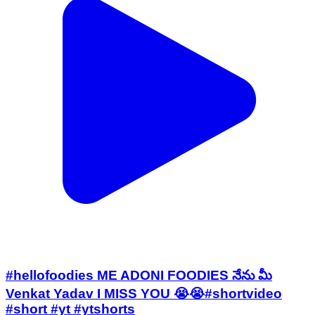
#hellofoodies ME ADONI FOODIES నేను మీ
Venkat Yadav I MISS YOU 😭😭#shortvideo
#short #yt #ytshorts