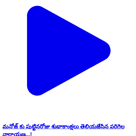
మనోజ్ కు పుట్టినరోజు శుభాకాంక్షలు తెలియజేసిన పరిగెల
నారాయణ...!