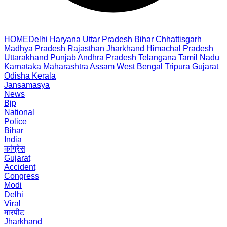
HOME
Delhi
Haryana
Uttar Pradesh
Bihar
Chhattisgarh
Madhya Pradesh
Rajasthan
Jharkhand
Himachal Pradesh
Uttarakhand
Punjab
Andhra Pradesh
Telangana
Tamil Nadu
Karnataka
Maharashtra
Assam
West Bengal
Tripura
Gujarat
Odisha
Kerala
Jansamasya
News
Bjp
National
Police
Bihar
India
कांग्रेस
Gujarat
Accident
Congress
Modi
Delhi
Viral
मारपीट
Jharkhand