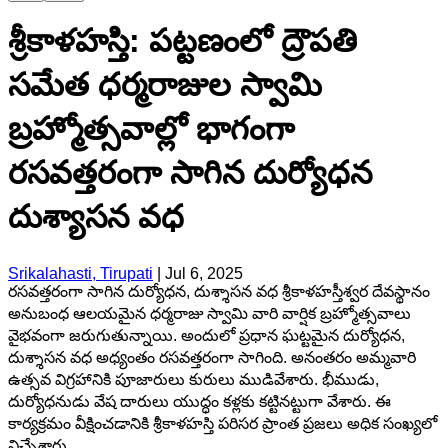
శ్రీకాళహస్తి: పట్టణంలో ద్రౌపతి
సమేత ధర్మరాజుల స్వామి
బ్రహ్మోత్సవాల్లో భాగంగా
రసవత్తరంగా సాగిన దుర్యోధన
దుశ్యాసన వధ
Srikalahasti, Tirupati
|
Jul 6, 2025
రసవత్తరంగా సాగిన దుర్యోధన, దుశ్శాసన వధ శ్రీకాళహస్తీశ్వర దేవస్థానం
అనుబంధ ఆలయమైన ధర్మరాజు స్వామి వారి వార్షిక బ్రహ్మోత్సవాలు
వైభవంగా జరుగుతున్నాయి. అందులో ప్రధాన ఘట్టమైన దుర్యోధన,
దుశ్శాసన వధ అధ్యంతం రసవత్తరంగా సాగింది. అనంతరం అమ్మవారి
ఉత్సవ విగ్రహానికి పూజారులు కురులు ముడివేశారు. భీముడు,
దుర్యోధనుడు వేష దారులు యుద్ధం కళ్లకు కట్టినట్టుగా వేశారు. ఈ
కార్యక్రమం వీక్షించడానికి శ్రీకాళహస్తి పరిసర ప్రాంత ప్రజలు అధిక సంఖ్యలో
విచ్చేశారు.