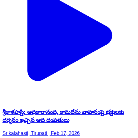
శ్రీకాళహస్తి: అధికారానంది, కామదేను వాహనంపై భక్తులకు
దర్శనం ఇచ్చిన ఆది దంపతులు
Srikalahasti, Tirupati | Feb 17, 2026