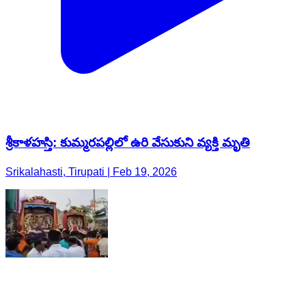
శ్రీకాళహస్తి: కుమ్మరపల్లిలో ఉరి వేసుకుని వ్యక్తి మృతి
Srikalahasti, Tirupati | Feb 19, 2026