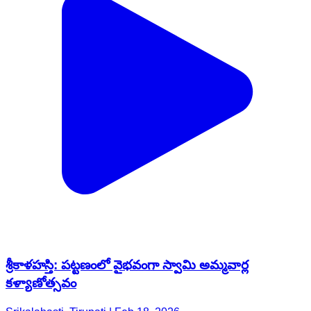
శ్రీకాళహస్తి: పట్టణంలో వైభవంగా స్వామి అమ్మవార్ల
కళ్యాణోత్సవం