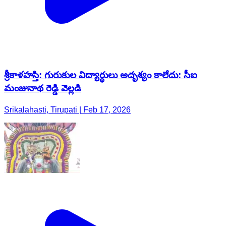
శ్రీకాళహస్తి: గురుకుల విద్యార్థులు అదృశ్యం కాలేదు: సీఐ
మంజునాథ రెడ్డి వెల్లడి
Srikalahasti, Tirupati | Feb 17, 2026