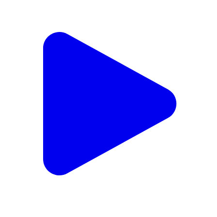
శ్రీకాళహస్తి: పట్టణంలో కన్నుల పండుగగా స్వామి అమ్మవార్ల
రథోత్సవం
Srikalahasti, Tirupati | Feb 16, 2026