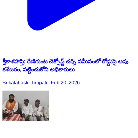
శ్రీకాళహస్తి: రేణిగుంట చెక్పోస్ట్ చర్చి సమీపంలో రోడ్డుపై ఆవు
కళేబరం, పట్టించుకోని అధికారులు
Srikalahasti, Tirupati | Feb 20, 2026