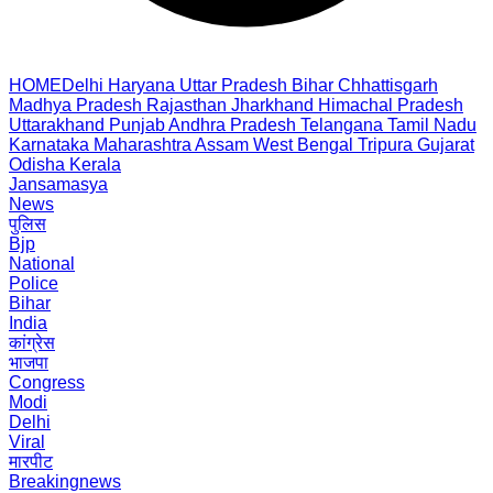
HOME
Delhi
Haryana
Uttar Pradesh
Bihar
Chhattisgarh
Madhya Pradesh
Rajasthan
Jharkhand
Himachal Pradesh
Uttarakhand
Punjab
Andhra Pradesh
Telangana
Tamil Nadu
Karnataka
Maharashtra
Assam
West Bengal
Tripura
Gujarat
Odisha
Kerala
Jansamasya
News
पुलिस
Bjp
National
Police
Bihar
India
कांग्रेस
भाजपा
Congress
Modi
Delhi
Viral
मारपीट
Breakingnews