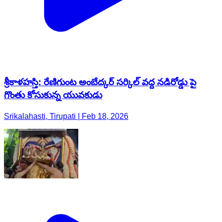
శ్రీకాళహస్తి: రేణిగుంట అంబేద్కర్ సర్కిల్ వద్ద నడిరోడ్డు పై
గొంతు కోసుకున్న యువకుడు
Srikalahasti, Tirupati | Feb 18, 2026