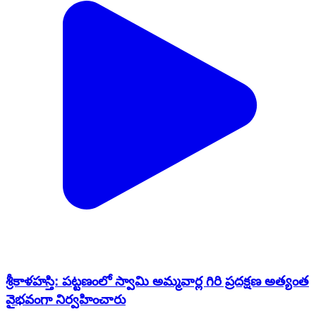
శ్రీకాళహస్తి: పట్టణంలో స్వామి అమ్మవార్ల గిరి ప్రదక్షణ అత్యంత
వైభవంగా నిర్వహించారు