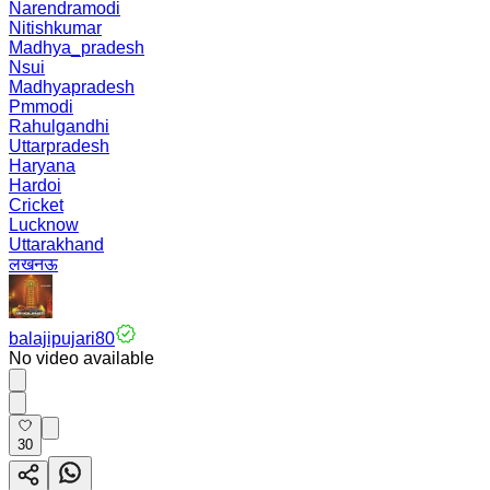
Narendramodi
Nitishkumar
Madhya_pradesh
Nsui
Madhyapradesh
Pmmodi
Rahulgandhi
Uttarpradesh
Haryana
Hardoi
Cricket
Lucknow
Uttarakhand
लखनऊ
balajipujari80
No video available
30