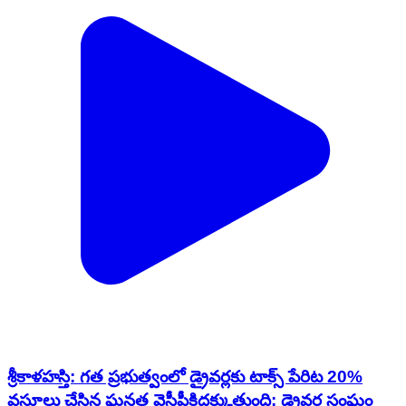
శ్రీకాళహస్తి: గత ప్రభుత్వంలో డ్రైవర్లకు టాక్స్ పేరిట 20%
వసూలు చేసిన ఘనత వైసీపీకిదక్కుతుంది: డ్రైవర్ల సంఘం