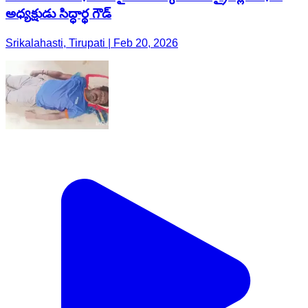
అధ్యక్షుడు సిద్ధార్థ గౌడ్
Srikalahasti, Tirupati | Feb 20, 2026