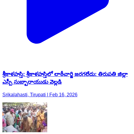
శ్రీకాళహస్తి: శ్రీకాళహస్తిలో లాఠీచార్జి జరగలేదు: తిరుపతి జిల్లా
ఎస్పీ సుబ్బారాయుడు వెల్లడి
Srikalahasti, Tirupati | Feb 16, 2026